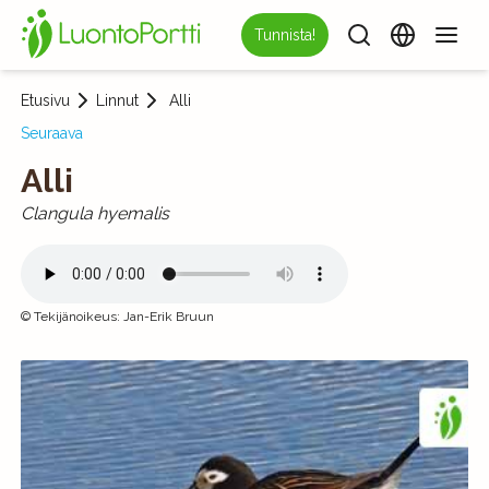
Tunnista!
Etusivu
Linnut
Alli
Seuraava
Alli
Clangula hyemalis
©
Tekijänoikeus
:
Jan-Erik Bruun