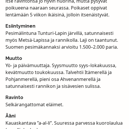
itse ravintonsa jo hyvin nuorina, mutta pysyvät
poikueena naaraan seurassa. Poikaset oppivat
lentämään 5 viikon ikäisinä, jolloin itsenäistyvät.
Esiintyminen
Pesimälintuna Tunturi-Lapin järvillä, satunnaisesti
myös Metsä-Lapissa ja rannikolla. Laji on taantunut.
Suomen pesimäkannaksi arvioitu 1.500–2.000 paria.
Muutto
Yö- ja päivämuuttaja. Syysmuutto syys–lokakuussa,
kevätmuutto toukokuussa. Talvehtii Itämerellä ja
Pohjanmerellä, pieni osa Ahvenanmerellä ja
satunnaisesti rannikon ja sisävesien sulissa.
Ravinto
Selkärangattomat eläimet.
Ääni
Kauaskantava ”a-al-li”. Suuressa parvessa kuorolaulua