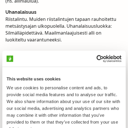
(ns. allinlaulua).
Uhanalaisuus
Riistalintu. Muiden riistalintujen tapaan rauhoitettu
metsästysajan ulkopuolella. Uhanalaisuusluokka:
Silmälläpidettävä. Maailmanlaajuisesti alli on
luokiteltu vaarantuneeksi.
Alli on riistalintu, joka vaatii metsästäjältä tarkkuutta,
koska lajin ulkonäkö ja höyhenpuvun yksityiskohdat
vaihtelevat vuodenajan, sukupuolen ja iän mukaan
enemmän kuin minkään muun sorsalinnun.
This website uses cookies
Allikoiraan erikoistunnuksena on pitkä jouhipyrstö
We use cookies to personalise content and ads, to
(keskimmäisten pyrstösulkien jouhen pituus vanhalla
provide social media features and to analyse our traffic.
koiraalla on 19–25 cm). Talvipukuinen (marras-
We also share information about your use of our site with
joulukuusta huhtikuuhun) allikoiras on
our social media, advertising and analytics partners who
yleisvaikutelmaltaan hyvin valkoinen. Pää ja kaula ovat
may combine it with other information that you’ve
valkoisia ja poskella on musta laikku. Kesäpuvussa
provided to them or that they’ve collected from your use