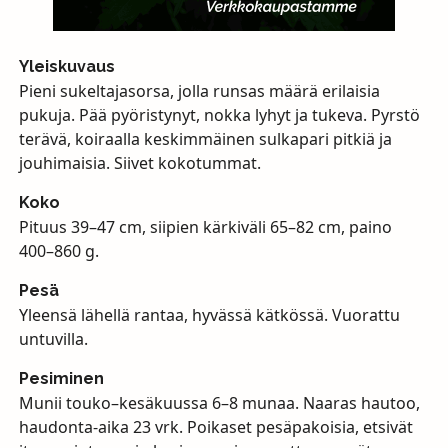
Yleiskuvaus
Pieni sukeltajasorsa, jolla runsas määrä erilaisia
pukuja. Pää pyöristynyt, nokka lyhyt ja tukeva. Pyrstö
terävä, koiraalla keskimmäinen sulkapari pitkiä ja
jouhimaisia. Siivet kokotummat.
Koko
Pituus 39–47 cm, siipien kärkiväli 65–82 cm, paino
400–860 g.
Pesä
Yleensä lähellä rantaa, hyvässä kätkössä. Vuorattu
untuvilla.
Pesiminen
Munii touko–kesäkuussa 6–8 munaa. Naaras hautoo,
haudonta-aika 23 vrk. Poikaset pesäpakoisia, etsivät