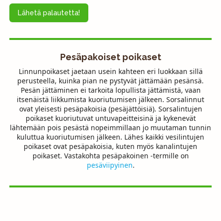
Lähetä palautetta!
Pesäpakoiset poikaset
Linnunpoikaset jaetaan usein kahteen eri luokkaan sillä
perusteella, kuinka pian ne pystyvät jättämään pesänsä.
Pesän jättäminen ei tarkoita lopullista jättämistä, vaan
itsenäistä liikkumista kuoriutumisen jälkeen. Sorsalinnut
ovat yleisesti pesäpakoisia (pesäjättöisiä). Sorsalintujen
poikaset kuoriutuvat untuvapeitteisinä ja kykenevät
lähtemään pois pesästä nopeimmillaan jo muutaman tunnin
kuluttua kuoriutumisen jälkeen. Lähes kaikki vesilintujen
poikaset ovat pesäpakoisia, kuten myös kanalintujen
poikaset. Vastakohta pesäpakoinen -termille on
pesäviipyinen
.