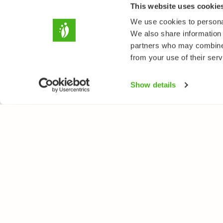
This website uses cookie
We use cookies to personal
We also share information 
partners who may combine i
from your use of their serv
Show details
LUONTOPORTTI
LAJ
Tietoa meistä
Kukk
Verkkolehti
Puut
Verkkokurssit
Linn
Verkkokauppa
Perh
Nisä