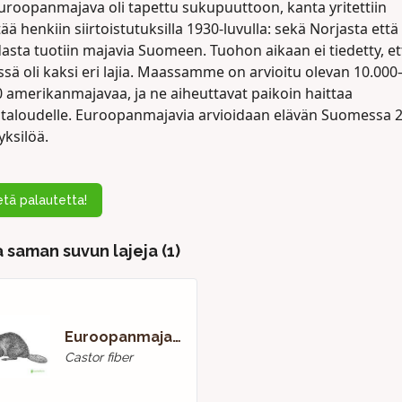
uroopanmajava oli tapettu sukupuuttoon, kanta yritettiin
ää henkiin siirtoistutuksilla 1930-luvulla: sekä Norjasta että
asta tuotiin majavia Suomeen. Tuohon aikaan ei tiedetty, et
sä oli kaksi eri lajia. Maassamme on arvioitu olevan 10.000
0 amerikanmajavaa, ja ne aiheuttavat paikoin haittaa
taloudelle. Euroopanmajavia arvioidaan elävän Suomessa 2
yksilöä.
tä palautetta!
 saman suvun lajeja (1)
Euroopanmajava
Castor fiber