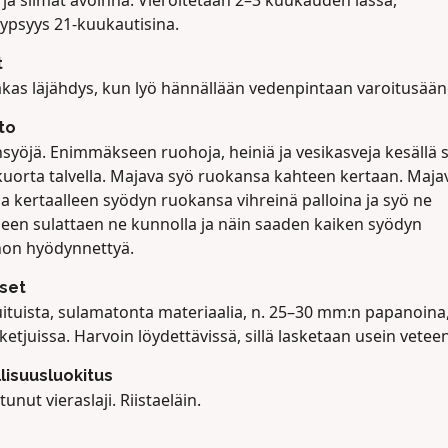
 ja silmät avoinna. Vieroitetaan 2–3 kuukauden iässä,
ypsyys 21-kuukautisina.
t
kas läjähdys, kun lyö hännällään vedenpintaan varoitusään
to
nsyöjä. Enimmäkseen ruohoja, heiniä ja vesikasveja kesällä 
uorta talvella. Majava syö ruokansa kahteen kertaan. Maja
a kertaalleen syödyn ruokansa vihreinä palloina ja syö ne
leen sulattaen ne kunnolla ja näin saaden kaiken syödyn
non hyödynnettyä.
set
ituista, sulamatonta materiaalia, n. 25–30 mm:n papanoina
ketjuissa. Harvoin löydettävissä, sillä lasketaan usein veteen
llisuusluokitus
tunut vieraslaji. Riistaeläin.