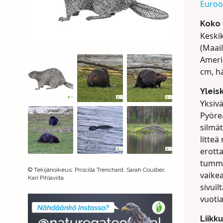
Euro
Koko
Keski
(Maail
Ameri
cm, h
Yleis
Yksiv
Pyöre
silmä
litteä
erott
tumme
©
Tekijänoikeus
:
Priscilla Trenchard, Sarah Coulber,
vaikea
Kari Pihlaviita
sivuil
vuotia
Liikk