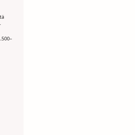
tä
–
.500–