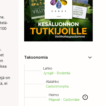
me.
telä-
–100
.
net
Taksonomia
en
ikea
Lahko
Jyrsijät - Rodentia
ejä on
Alalahko
ä, ei
Castorimorpha
Heimo
Majavat - Castoridae