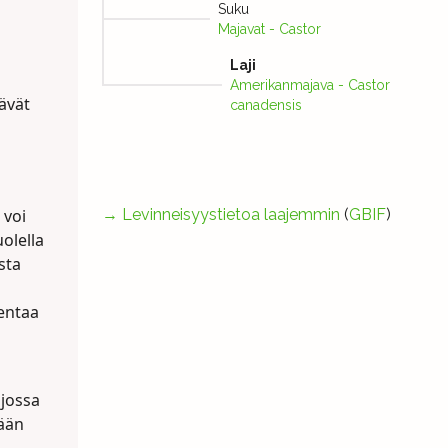
Suku
Majavat - Castor
Laji
Amerikanmajava - Castor
tävät
canadensis
 voi
→
Levinneisyystietoa laajemmin
(
GBIF
)
olella
sta
kentaa
 jossa
sään