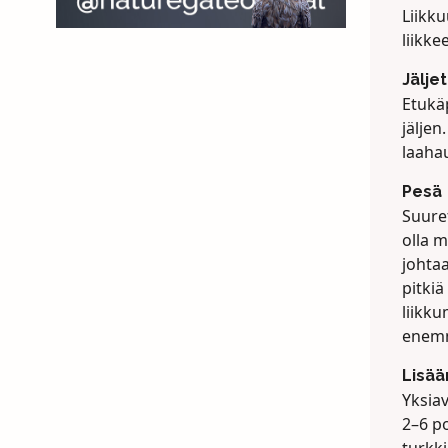
Liikku
liikke
Jäljet
Etukäp
jäljen
laahau
Pesä
Suuret
olla 
johta
pitkiä
liikk
enemm
Lisä
Yksiav
2–6 po