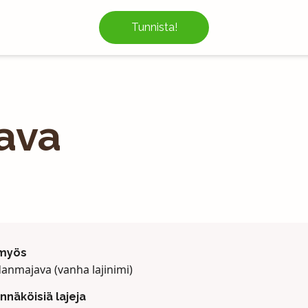
Tunnista!
ava
 myös
anmajava (vanha lajinimi)
näköisiä lajeja