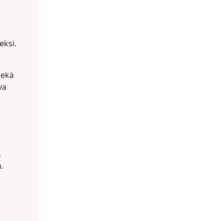
eksi.
sekä
va
,
.