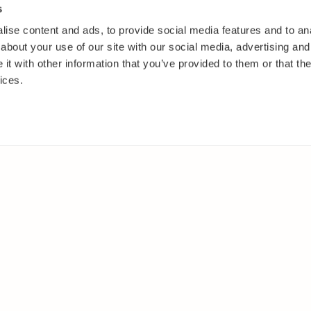
s
ise content and ads, to provide social media features and to anal
about your use of our site with our social media, advertising and
t with other information that you’ve provided to them or that the
ices.
IT
MUUALLA
akasvit
Facebook
 ja pensaat
Instagram
ut
Youtube
oset
kkäät