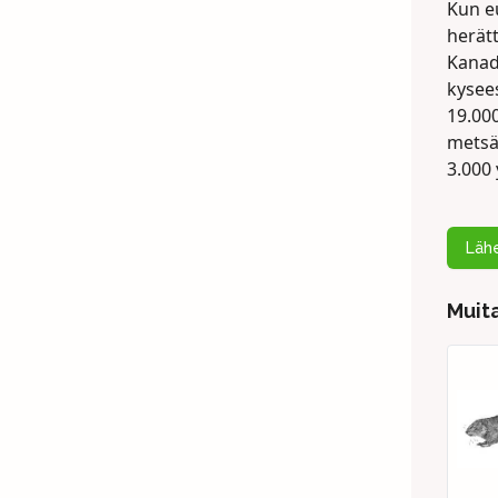
Kun e
herätt
Kanad
kysees
19.00
metsä
3.000 
Lähe
Muita