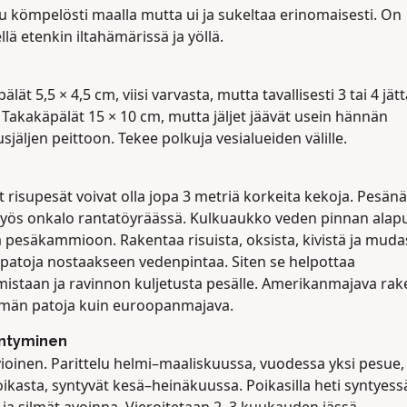
u kömpelösti maalla mutta ui ja sukeltaa erinomaisesti. On
ellä etenkin iltahämärissä ja yöllä.
älät 5,5 × 4,5 cm, viisi varvasta, mutta tavallisesti 3 tai 4 jät
. Takakäpälät 15 × 10 cm, mutta jäljet jäävät usein hännän
själjen peittoon. Tekee polkuja vesialueiden välille.
 risupesät voivat olla jopa 3 metriä korkeita kekoja. Pesänä
myös onkalo rantatöyräässä. Kulkuaukko veden pinnan alapu
a pesäkammioon. Rakentaa risuista, oksista, kivistä ja muda
 patoja nostaakseen vedenpintaa. Siten se helpottaa
umistaan ja ravinnon kuljetusta pesälle. Amerikanmajava ra
än patoja kuin euroopanmajava.
äntyminen
ioinen. Parittelu helmi–maaliskuussa, vuodessa yksi pesue,
ikasta, syntyvät kesä–heinäkuussa. Poikasilla heti syntyes