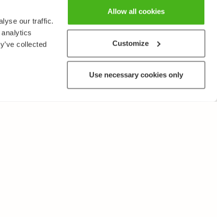
Allow all cookies
yse our traffic.
 analytics
Customize
y’ve collected
Use necessary cookies only
MUUTA
Käyttöehdot ja tietosuojakäytäntö
Lähetä palautetta!
Opettajille ja oppilaitoksille
Tee Kopiosto-ilmoitus
Mainostaminen ja kumppanuudet