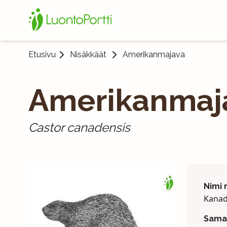
Etusivu
Nisäkkäät
Amerikanmajava
Amerikanmaj
Castor canadensis
Nimi
Kanad
Saman