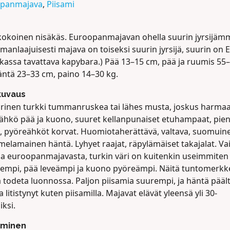
opanmajava
,
Piisami
kokoinen nisäkäs. Euroopanmajavan ohella suurin jyrsijäm
manlaajuisesti majava on toiseksi suurin jyrsijä, suurin on E
kassa tavattava kapybara.) Pää 13–15 cm, pää ja ruumis 55
äntä 23–33 cm, paino 14–30 kg.
kuvaus
ärinen turkki tummanruskea tai lähes musta, joskus harmaa
ähkö pää ja kuono, suuret kellanpunaiset etuhampaat, pie
t, pyöreähköt korvat. Huomiotaherättävä, valtava, suomuin
 melamainen häntä. Lyhyet raajat, räpylämäiset takajalat. Va
aa euroopanmajavasta, turkin väri on kuitenkin useimmiten
mpi, pää leveämpi ja kuono pyöreämpi. Näitä tuntomerkk
 todeta luonnossa. Paljon piisamia suurempi, ja häntä päält
ta litistynyt kuten piisamilla. Majavat elävät yleensä yli 30-
iksi.
uminen