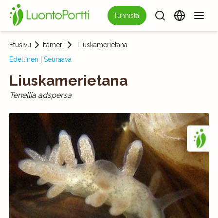
Tunnista!
Etusivu
Itämeri
Liuskamerietana
Edellinen
|
Seuraava
Liuskamerietana
Tenellia adspersa