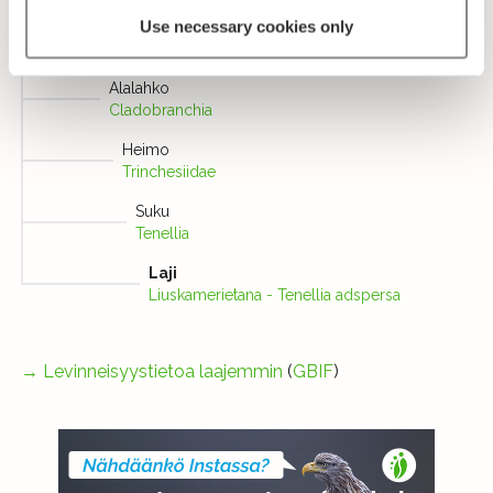
Use necessary cookies only
Lahko
Vapaakiduskotilot - Nudibranchia
Alalahko
Cladobranchia
Heimo
Trinchesiidae
Suku
Tenellia
Laji
Liuskamerietana - Tenellia adspersa
→
Levinneisyystietoa laajemmin
(
GBIF
)