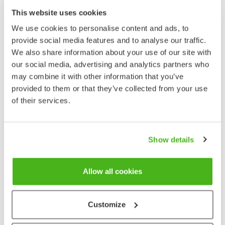
löytyy useimmin rannikon matalasta vedestä. Laji
This website uses cookies
suosii kivi- ja merileväpohjia ja viihtyy myös ihmisten
We use cookies to personalise content and ads, to
rakentamilla, vedenalaisilla alustoilla. Se tuntuu
provide social media features and to analyse our traffic.
hakeutuvan alueille missä aaltojen vaikutus on
We also share information about your use of our site with
mahdollisimman pieni.
our social media, advertising and analytics partners who
may combine it with other information that you’ve
Lisääntyminen
provided to them or that they’ve collected from your use
Liuskamerietana on yksineuvoinen. Naaraat tuottavat
of their services.
jopa 100 munaa. Toukat ovat pelagisia ja ovat
sukukypsiä 20 päivän ikäisinä. Elinkaari on yleensä
yksi vuosi.
Show details
Lähetä palautetta!
Allow all cookies
Customize
Taksonomia