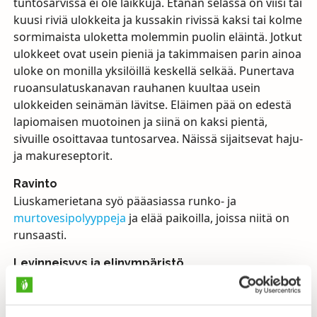
tuntosarvissa ei ole laikkuja. Etanan selässä on viisi tai
kuusi riviä ulokkeita ja kussakin rivissä kaksi tai kolme
sormimaista uloketta molemmin puolin eläintä. Jotkut
ulokkeet ovat usein pieniä ja takimmaisen parin ainoa
uloke on monilla yksilöillä keskellä selkää. Punertava
ruoansulatuskanavan rauhanen kuultaa usein
ulokkeiden seinämän lävitse. Eläimen pää on edestä
lapiomaisen muotoinen ja siinä on kaksi pientä,
sivuille osoittavaa tuntosarvea. Näissä sijaitsevat haju-
ja makureseptorit.
Ravinto
Liuskamerietana syö pääasiassa runko- ja
murtovesipolyyppeja
ja elää paikoilla, joissa niitä on
runsaasti.
Levinneisyys ja elinympäristö
Esiintyy alueella joka ulottuu Etelä-Itämereltä
Saaristomerelle ja keskiselle Suomenlahdelle. Tämä
ainoa vesissämme elävä Nudibranchia-merietana