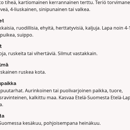
to tiheä, kartiomainen kerrannainen terttu. Teriö torvimane
eä, 4-liuskainen, sinipunainen tai valkea.
et
kaisia, ruodillisia, ehyitä, herttatyvisiä, kaljuja. Lapa noin 4
 puikea, suippo.
t
ja, ruskeita tai vihertäviä. Silmut vastakkain.
lmä
uskainen ruskea kota.
upaikka
 puutarhat. Aurinkoinen tai puolivarjoinen paikka, tuore,
sravinteinen, kalkittu maa. Kasvaa Etelä-Suomesta Etelä-Lap
a.
ta
-Suomessa kesäkuu, pohjoisempana heinäkuu.