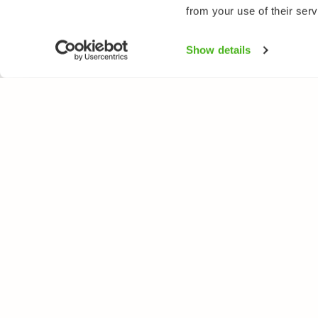
from your use of their serv
Show details
LUONTOPORTTI
LAJ
Tietoa meistä
Kukk
Verkkolehti
Puut
Verkkokurssit
Linn
Verkkokauppa
Perh
Nisä
Sien
Kala
Itäm