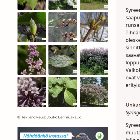
Syree
saapui
runsa
Tiheän
oleske
sinnit
saavat
loppu
Valkok
ovat v
erityi
Unkar
Syring
©
Tekijänoikeus
:
Jouko Lehmuskallio
Syreen
muuta