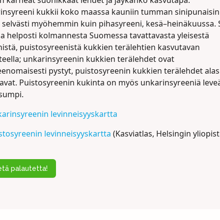
on karheat suonikkaat lehdet ja jäykähkö kasvutapa.
insyreeni kukkii koko maassa kauniin tumman sinipunaisin
, selvästi myöhemmin kuin pihasyreeni, kesä–heinäkuussa.
aa helposti kolmannesta Suomessa tavattavasta yleisestä
nistä, puistosyreenistä kukkien terälehtien kasvutavan
teella; unkarinsyreenin kukkien terälehdet ovat
eenomaisesti pystyt, puistosyreenin kukkien terälehdet ala
ttavat. Puistosyreenin kukinta on myös unkarinsyreeniä lev
rsumpi.
arinsyreenin levinneisyyskartta
stosyreenin levinneisyyskartta
(Kasviatlas, Helsingin yliopist
tä palautetta!