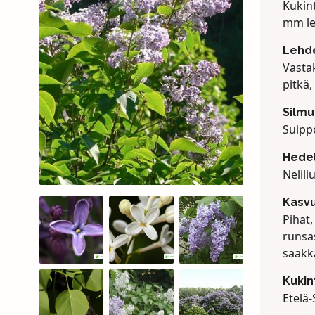
Kukin
mm lev
Lehd
Vastak
pitkä,
Silmu
Suippo
Hede
Nelili
Kasv
Pihat,
runsa
saakk
Kukin
Etelä