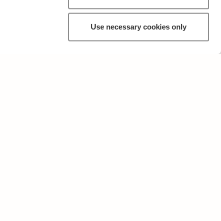
Use necessary cookies only
MUUTA
Käyttöehdot ja tietosuojakäytäntö
Lähetä palautetta!
Opettajille ja oppilaitoksille
Tee Kopiosto-ilmoitus
Mainostaminen ja kumppanuudet
Palvelut yrityksille, lisensointi