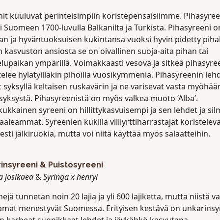
nit kuuluvat perinteisimpiin koristepensaisiimme. Pihasyree
 Suomeen 1700-luvulla Balkanilta ja Turkista. Pihasyreeni o
an ja hyväntuoksuisen kukintansa vuoksi hyvin pidetty piha
 kasvuston ansiosta se on oivallinen suoja-aita pihan tai
lupaikan ympärillä. Voimakkaasti vesova ja sitkeä pihasyre
telee hylätyilläkin pihoilla vuosikymmeniä. Pihasyreenin leh
 syksyllä keltaisen ruskavärin ja ne varisevat vasta myöhää
syksystä. Pihasyreenistä on myös valkea muoto ‘Alba’.
ukkainen syreeni on hillittykasvuisempi ja sen lehdet ja sil
aaleammat. Syreenien kukilla villiyrttiharrastajat koristelev
sesti jälkiruokia, mutta voi niitä käyttää myös salaatteihin.
insyreeni & Puistosyreeni
a josikaea
&
Syringa x henryi
ejä tunnetan noin 20 lajia ja yli 600 lajiketta, mutta niistä va
mat menestyvät Suomessa. Erityisen kestävä on unkarinsy