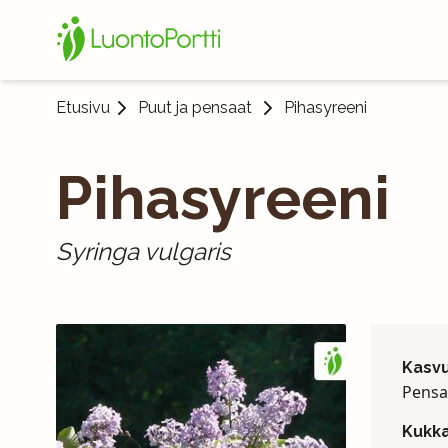
Etusivu
Puut ja pensaat
Pihasyreeni
Pihasyreeni
Syringa vulgaris
Kasvu
Pensas
Kukk