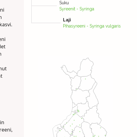
Suku
ni
Syreenit - Syringa
n
Laji
kasvi.
Pihasyreeni - Syringa vulgaris
eni
det
n
mut
at
in
reeni,