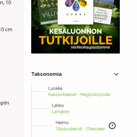
n, 10
-10 cm
Taksonomia
Luokka
Kaksisirkkaiset - Magnoliopsida
piin
Lahko
Lamiales
Heimo
Öljypuukasvit - Oleaceae