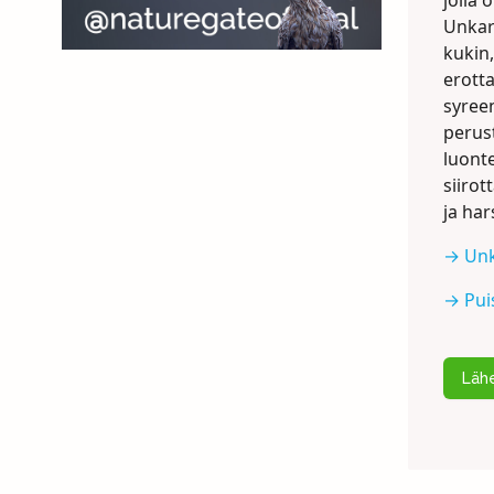
jolla 
Unkar
kukin
erott
syree
perus
luont
siiro
ja ha
→ Unk
→ Pui
Lähe