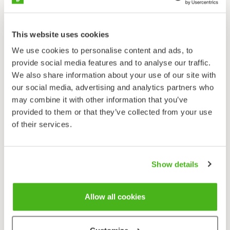
kasviharrastaja ottaakin mukaan kaikkien vakavien
kasviharrastajien suosikkikirjan, ‘Jokamiehen
kasvikarvaoppaan’ lisäksi
DNA
-tunnistimen.
This website uses cookies
We use cookies to personalise content and ads, to
Tunturikynsimö
provide social media features and to analyse our traffic.
Draba fladnizensis
We also share information about your use of our site with
our social media, advertising and analytics partners who
Tunturikynsimö kasvaa samoilla paikoilla
may combine it with other information that you’ve
lumikynsimön kanssa ja on hyvin samannäköinen.
provided to them or that they’ve collected from your use
Erojakin on; tunturikynsimön varsi on yleensä ainakin
of their services.
yksilehtinen ja kalju (lumikynsimön yleensä lehdetön
ja tähtikarvainen). Myös ruusukelehdet ovat
hapsikarvaisia (lumikynsimöllä tähtikarvaisia).
Tunturikynsimön lidut ovat lyhyempiä (4–6 mm,
Show details
lumikynsimön 7–9 mm) ja usein sinipunaisia, niin kuin
varsikin. Tunturikynsimö on luokiteltu erittäin
Allow all cookies
uhanalaiseksi.
→ Levinneisyyskartta
(
Kasviatlas
, Helsingin yliopisto)