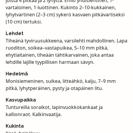
joista 4 pitkää ja 2 lyhyttä. Emiö yhdislehtinen, 1-
vartaloinen, 1-luottinen. Kukinto 2–10-kukkainen,
lyhytvartinen (2–3 cm) sykerö kasvaen pitkävartiseksi
(10 cm) tertuksi.
Lehdet
Tiheänä tyviruusukkeena, varsilehti mahdollinen. Lapa
ruoditon, soikea–vastapuikea, 5–10 mm pitkä,
ehytlaitainen, tiheään tähtikarvainen, joka antaa
lehdille lajille tyypillisen harmaan sävyn.
Hedelmä
Monisiemeninen, suikea, litteähkö, kalju, 7–9 mm
pitkä, lyhytperäinen, pysty ja otapäinen litu.
Kasvupaikka
Tuntureilla soraikot, lapinvuokkokankaat ja
kallionraot. Kalkinvaatija.
Kukinta