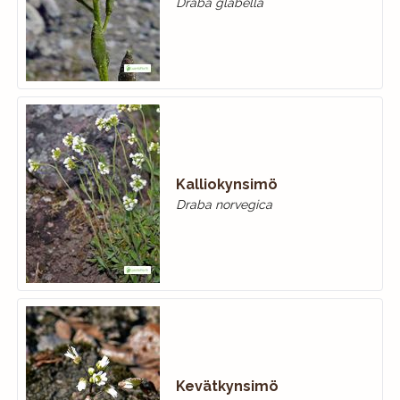
Draba glabella
Kalliokynsimö
Draba norvegica
Kevätkynsimö