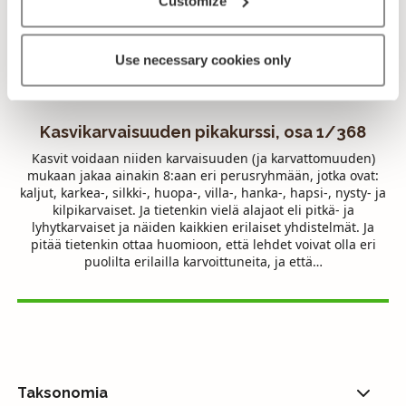
Customize
Lähetä palautetta!
Use necessary cookies only
Kasvikarvaisuuden pikakurssi, osa 1/368
Kasvit voidaan niiden karvaisuuden (ja karvattomuuden)
mukaan jakaa ainakin 8:aan eri perusryhmään, jotka ovat:
kaljut, karkea-, silkki-, huopa-, villa-, hanka-, hapsi-, nysty- ja
kilpikarvaiset. Ja tietenkin vielä alajaot eli pitkä- ja
lyhytkarvaiset ja näiden kaikkien erilaiset yhdistelmät. Ja
pitää tietenkin ottaa huomioon, että lehdet voivat olla eri
puolilta erilailla karvoittuneita, ja että…
Taksonomia