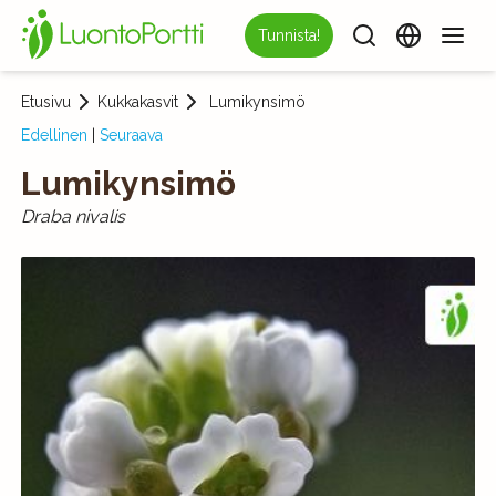
Tunnista!
Etusivu
Kukkakasvit
Lumikynsimö
Edellinen
|
Seuraava
Lumikynsimö
Draba nivalis