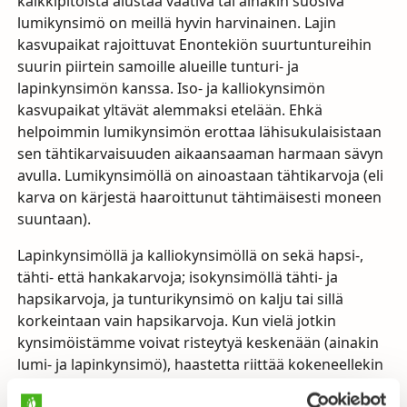
kalkkipitoista alustaa vaativa tai ainakin suosiva
lumikynsimö on meillä hyvin harvinainen. Lajin
kasvupaikat rajoittuvat Enontekiön suurtuntureihin
suurin piirtein samoille alueille tunturi- ja
lapinkynsimön kanssa. Iso- ja kalliokynsimön
kasvupaikat yltävät alemmaksi etelään. Ehkä
helpoimmin lumikynsimön erottaa lähisukulaisistaan
sen tähtikarvaisuuden aikaansaaman harmaan sävyn
avulla. Lumikynsimöllä on ainoastaan tähtikarvoja (eli
karva on kärjestä haaroittunut tähtimäisesti moneen
suuntaan).
Lapinkynsimöllä ja kalliokynsimöllä on sekä hapsi-,
tähti- että hankakarvoja; isokynsimöllä tähti- ja
hapsikarvoja, ja tunturikynsimö on kalju tai sillä
korkeintaan vain hapsikarvoja. Kun vielä jotkin
kynsimöistämme voivat risteytyä keskenään (ainakin
lumi- ja lapinkynsimö), haastetta riittää kokeneellekin
lajien määrittäjälle ja tunnistusreissulle tulevaisuuden