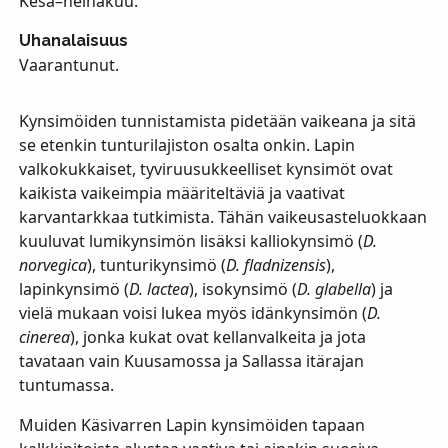
Kesä–heinäkuu.
Uhanalaisuus
Vaarantunut.
Kynsimöiden tunnistamista pidetään vaikeana ja sitä
se etenkin tunturilajiston osalta onkin. Lapin
valkokukkaiset, tyviruusukkeelliset kynsimöt ovat
kaikista vaikeimpia määriteltäviä ja vaativat
karvantarkkaa tutkimista. Tähän vaikeusasteluokkaan
kuuluvat lumikynsimön lisäksi kalliokynsimö (
D.
norvegica
), tunturikynsimö (
D. fladnizensis
),
lapinkynsimö (
D. lactea
), isokynsimö (
D. glabella
) ja
vielä mukaan voisi lukea myös idänkynsimön (
D.
cinerea
), jonka kukat ovat kellanvalkeita ja jota
tavataan vain Kuusamossa ja Sallassa itärajan
tuntumassa.
Muiden Käsivarren Lapin kynsimöiden tapaan