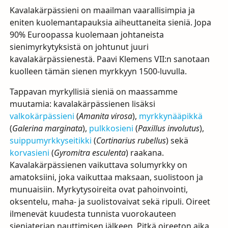
Kavalakärpässieni on maailman vaarallisimpia ja
eniten kuolemantapauksia aiheuttaneita sieniä. Jopa
90% Euroopassa kuolemaan johtaneista
sienimyrkytyksistä on johtunut juuri
kavalakärpässienestä. Paavi Klemens
VII
:n sanotaan
kuolleen tämän sienen myrkkyyn 1500-luvulla.
Tappavan myrkyllisiä sieniä on maassamme
muutamia: kavalakärpässienen lisäksi
valkokärpässieni
(
Amanita virosa
),
myrkkynääpikkä
(
Galerina marginata
),
pulkkosieni
(
Paxillus involutus
),
suippumyrkkyseitikki
(
Cortinarius rubellus
) sekä
korvasieni
(
Gyromitra esculenta
) raakana.
Kavalakärpässienen vaikuttava solumyrkky on
amatoksiini, joka vaikuttaa maksaan, suolistoon ja
munuaisiin. Myrkytysoireita ovat pahoinvointi,
oksentelu, maha- ja suolistovaivat sekä ripuli. Oireet
ilmenevät kuudesta tunnista vuorokauteen
sieniaterian nauttimisen jälkeen. Pitkä oireeton aika