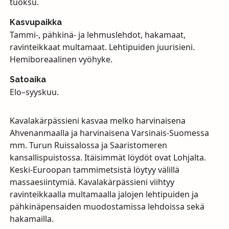
tuoksu.
Kasvupaikka
Tammi-, pähkinä- ja lehmuslehdot, hakamaat,
ravinteikkaat multamaat. Lehtipuiden juurisieni.
Hemiboreaalinen vyöhyke.
Satoaika
Elo–syyskuu.
Kavalakärpässieni kasvaa melko harvinaisena
Ahvenanmaalla ja harvinaisena Varsinais-Suomessa
mm. Turun Ruissalossa ja Saaristomeren
kansallispuistossa. Itäisimmät löydöt ovat Lohjalta.
Keski-Euroopan tammimetsistä löytyy välillä
massaesiintymiä. Kavalakärpässieni viihtyy
ravinteikkaalla multamaalla jalojen lehtipuiden ja
pähkinäpensaiden muodostamissa lehdoissa sekä
hakamailla.