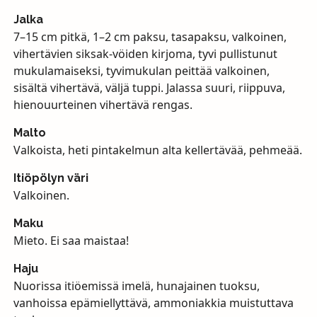
Jalka
7–15 cm pitkä, 1–2 cm paksu, tasapaksu, valkoinen,
vihertävien siksak-vöiden kirjoma, tyvi pullistunut
mukulamaiseksi, tyvimukulan peittää valkoinen,
sisältä vihertävä, väljä tuppi. Jalassa suuri, riippuva,
hienouurteinen vihertävä rengas.
Malto
Valkoista, heti pintakelmun alta kellertävää, pehmeää.
Itiöpölyn väri
Valkoinen.
Maku
Mieto. Ei saa maistaa!
Haju
Nuorissa itiöemissä imelä, hunajainen tuoksu,
vanhoissa epämiellyttävä, ammoniakkia muistuttava