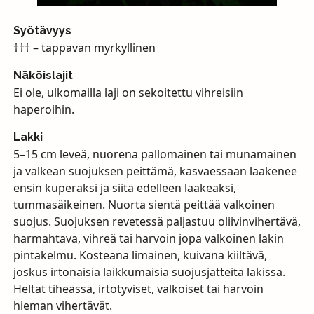
Syötävyys
††† – tappavan myrkyllinen
Näköislajit
Ei ole, ulkomailla laji on sekoitettu vihreisiin
haperoihin.
Lakki
5–15 cm leveä, nuorena pallomainen tai munamainen
ja valkean suojuksen peittämä, kasvaessaan laakenee
ensin kuperaksi ja siitä edelleen laakeaksi,
tummasäikeinen. Nuorta sientä peittää valkoinen
suojus. Suojuksen revetessä paljastuu oliivinvihertävä,
harmahtava, vihreä tai harvoin jopa valkoinen lakin
pintakelmu. Kosteana limainen, kuivana kiiltävä,
joskus irtonaisia laikkumaisia suojusjätteitä lakissa.
Heltat tiheässä, irtotyviset, valkoiset tai harvoin
hieman vihertävät.