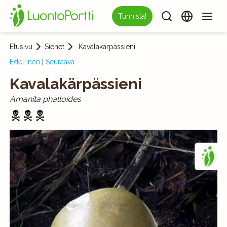
Tunnista!
Etusivu
Sienet
Kavalakärpässieni
Edellinen
|
Seuraava
Kavalakärpässieni
Amanita phalloides