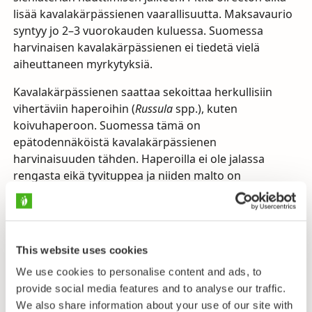
lisää kavalakärpässienen vaarallisuutta. Maksavaurio
syntyy jo 2–3 vuorokauden kuluessa. Suomessa
harvinaisen kavalakärpässienen ei tiedetä vielä
aiheuttaneen myrkytyksiä.
Kavalakärpässienen saattaa sekoittaa herkullisiin
vihertäviin haperoihin (
Russula
spp.), kuten
koivuhaperoon. Suomessa tämä on
epätodennäköistä kavalakärpässienen
harvinaisuuden tähden. Haperoilla ei ole jalassa
rengasta eikä tyvituppea ja niiden malto on
juustomaisesti lohkeilevaa. Kavalakärpässienen
tyvituppi saattaa olla syvällä sammaleessa.
Albiinomuoto voi muistuttaa suuresti
valkokärpässientä, mutta kavalakärpässieni kasvaa
This website uses cookies
lehtimetsissä ja valkokärpässieni havumetsissä.
We use cookies to personalise content and ads, to
provide social media features and to analyse our traffic.
We also share information about your use of our site with
Lähetä palautetta!