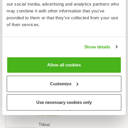
our social media, advertising and analytics partners who
may combine it with other information that you’ve
Huomio!
provided to them or that they’ve collected from your use
Ennen sienten maistamista tai syömistä täytyy olla
of their services.
täysin varma lajin tunnistamisesta. Sivuston tietoja tulee
pitää ohjeellisena. Tarvittaessa tulee käyttää myös
muita lähdeteoksia. Tekijät eivät vastaa mahdollisten
Show details
virheiden aiheuttamista vaaratilanteista.
Allow all cookies
Taksonomia
Customize
Alalahko
Pluteineae
Use necessary cookies only
Heimo
Amanitaceae
Tribus