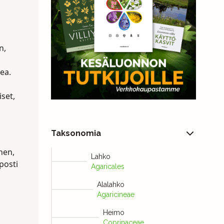
n,
ea.
iset,
Taksonomia
inen,
Lahko
posti
Agaricales
Alalahko
Agaricineae
Heimo
Coprinaceae