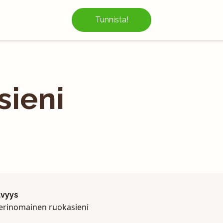
Tunnista!
ieni
ävyys
 erinomainen ruokasieni