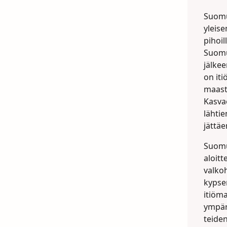
Suomu
yleise
pihoil
Suomu
jälkee
on it
maast
Kasvae
lähtie
jättäe
Suomum
aloitt
valkoh
kypsen
itiöm
ympäri
teiden