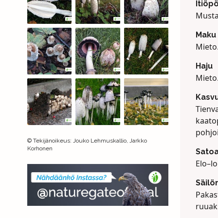
Itiöpö
Musta
Maku
Mieto
Haju
Mieto
Kasv
Tienva
kaatop
pohjo
©
Tekijänoikeus
:
Jouko Lehmuskallio, Jarkko
Korhonen
Satoa
Elo–l
Säilö
Pakas
ruuak