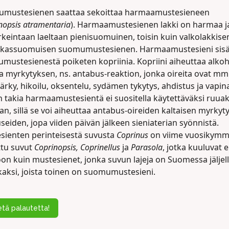
mustesienen saattaa sekoittaa harmaamustesieneen
nopsis atramentaria
). Harmaamustesienen lakki on harmaa ja
rkeintaan laeltaan pienisuomuinen, toisin kuin valkolakkisen
kassuomuisen suomumustesienen. Harmaamustesieni sisä
mustesienestä poiketen kopriinia. Kopriini aiheuttaa alkoh
a myrkytyksen, ns. antabus-reaktion, jonka oireita ovat mm
rky, hikoilu, oksentelu, sydämen tykytys, ahdistus ja vapin
 takia harmaamustesientä ei suositella käytettäväksi ruuak
an, sillä se voi aiheuttaa antabus-oireiden kaltaisen myrkyt
useiden, jopa viiden päivän jälkeen sieniaterian syönnistä.
sienten perinteisestä suvusta
Coprinus
on viime vuosikymm
ttu suvut
Coprinopsis, Coprinellus
ja
Parasola
, jotka kuuluvat e
on kuin mustesienet, jonka suvun lajeja on Suomessa jäljel
kaksi, joista toinen on suomumustesieni.
tä palautetta!