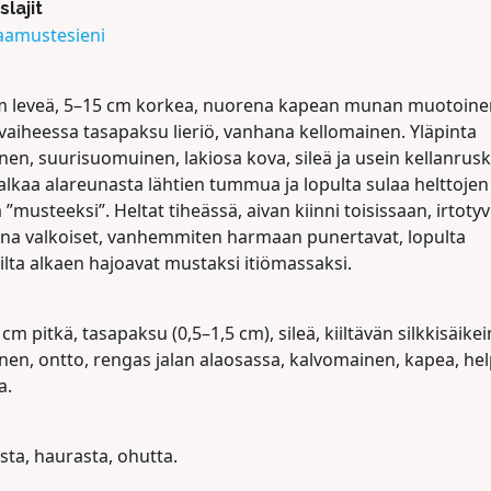
slajit
amustesieni
m leveä, 5–15 cm korkea, nuorena kapean munan muotoine
vaiheessa tasapaksu lieriö, vanhana kellomainen. Yläpinta
nen, suurisuomuinen, lakiosa kova, sileä ja usein kellanrusk
alkaa alareunasta lähtien tummua ja lopulta sulaa helttojen
”musteeksi”. Heltat tiheässä, aivan kiinni toisissaan, irtotyv
na valkoiset, vanhemmiten harmaan punertavat, lopulta
lta alkaen hajoavat mustaksi itiömassaksi.
cm pitkä, tasapaksu (0,5–1,5 cm), sileä, kiiltävän silkkisäike
nen, ontto, rengas jalan alaosassa, kalvomainen, kapea, hel
a.
sta, haurasta, ohutta.