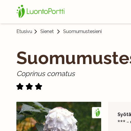
Etusivu
Sienet
Suomumustesieni
Suomumustes
Coprinus comatus
Syöt
*** –