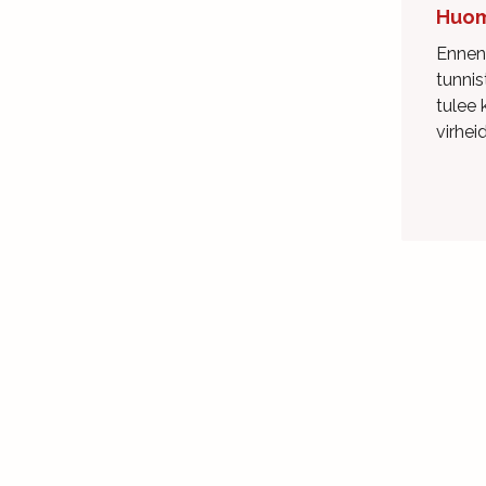
Huom
Ennen 
tunnis
tulee 
virhei