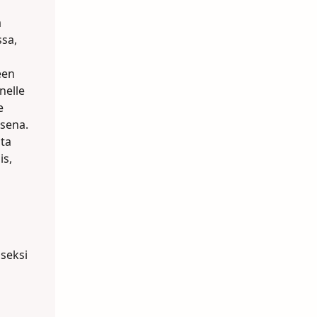
ä
ssa,
een
nelle
e
isena.
sta
is,
iseksi