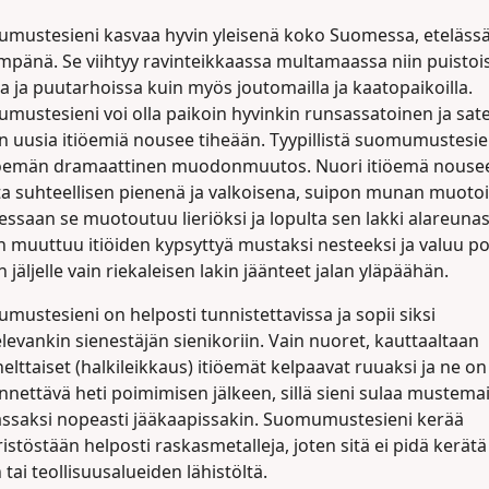
mustesieni kasvaa hyvin yleisenä koko Suomessa, eteläss
mpänä. Se viihtyy ravinteikkaassa multamaassa niin puistoi
la ja puutarhoissa kuin myös joutomailla ja kaatopaikoilla.
mustesieni voi olla paikoin hyvinkin runsassatoinen ja sat
n uusia itiöemiä nousee tiheään. Tyypillistä suomumustesie
iöemän dramaattinen muodonmuutos. Nuori itiöemä nouse
a suhteellisen pienenä ja valkoisena, suipon munan muoto
ssaan se muotoutuu lieriöksi ja lopulta sen lakki alareuna
n muuttuu itiöiden kypsyttyä mustaksi nesteeksi ja valuu po
n jäljelle vain riekaleisen lakin jäänteet jalan yläpäähän.
ustesieni on helposti tunnistettavissa ja sopii siksi
elevankin sienestäjän sienikoriin. Vain nuoret, kauttaaltaan
elttaiset (halkileikkaus) itiöemät kelpaavat ruuaksi ja ne on
nettävä heti poimimisen jälkeen, sillä sieni sulaa mustema
assaksi nopeasti jääkaapissakin. Suomumustesieni kerää
stöstään helposti raskasmetalleja, joten sitä ei pidä kerätä
 tai teollisuusalueiden lähistöltä.