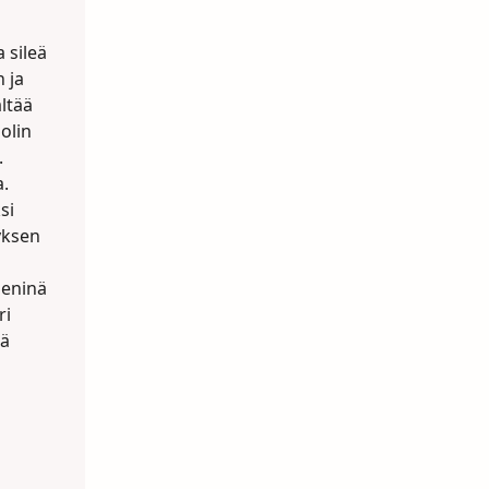
 sileä
 ja
ltää
olin
.
a.
si
yksen
eninä
ri
lä