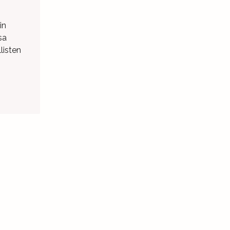
in
sa
listen