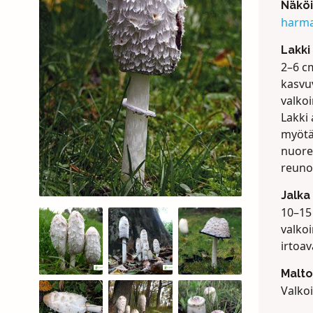
Näköi
harma
Lakki
2–6 c
kasvu
valkoi
Lakki 
myötä 
nuore
reunoi
Jalka
10–15 
valkoi
irtoav
Malto
Valkoi