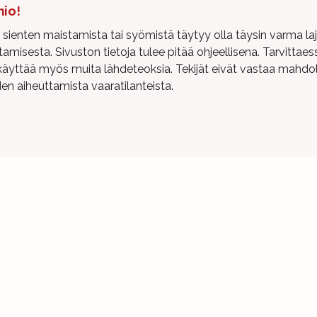
io!
sienten maistamista tai syömistä täytyy olla täysin varma laj
tamisesta. Sivuston tietoja tulee pitää ohjeellisena. Tarvittaes
käyttää myös muita lähdeteoksia. Tekijät eivät vastaa mahdol
den aiheuttamista vaaratilanteista.