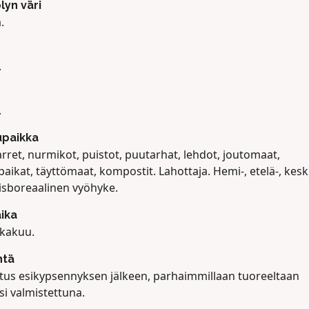
lyn väri
.
.
.
upaikka
rret, nurmikot, puistot, puutarhat, lehdot, joutomaat,
aikat, täyttömaat, kompostit. Lahottaja. Hemi-, etelä-, keski
isboreaalinen vyöhyke.
ika
okakuu.
ntä
tus esikypsennyksen jälkeen, parhaimmillaan tuoreeltaan
si valmistettuna.