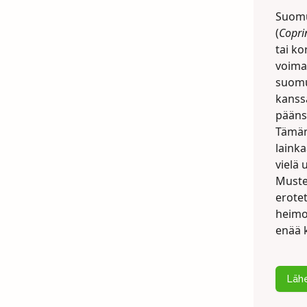
Suomu
(
Copri
tai ko
voima
suomu
kanss
päänsä
Tämän
lainka
vielä 
Muste
erote
heimo
enää 
Lähe