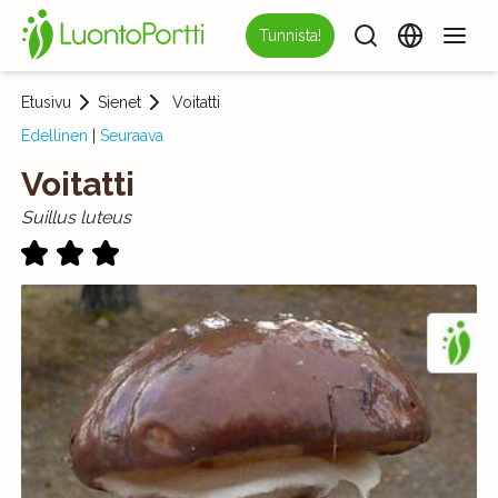
Tunnista!
Etusivu
Sienet
Voitatti
Edellinen
|
Seuraava
Voitatti
Suillus luteus