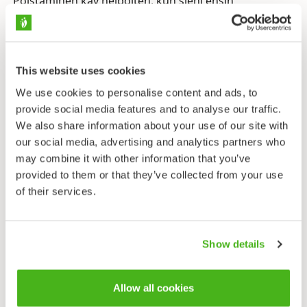
Poistaminen käy helpoiten, kun sieni ensin
halkaistaan tyvestä lähtien ja sitten puolikkaat
vedetään irti pintakelmusta. Kuivaaminen ja
pakastaminen sopivat molemmat voitatin
säilömiseen. Huolellisesti rapeaksi kuivattu sieni on
This website uses cookies
monikäyttöinen ja säilyy pitkään. Ruokasienestäjän on
We use cookies to personalise content and ads, to
syytä kerätä vain nuoria, päivän tai kaksi vanhoja,
provide social media features and to analyse our traffic.
kiinteämaltoisia yksilöitä, jotka ovat toukattomampia
We also share information about your use of our site with
kuin täysikasvuiset tatit. Värjäyssieniksi kelpaavat
our social media, advertising and analytics partners who
vanhemmat, jopa lähes mädät sienet.
may combine it with other information that you’ve
Suillus
-tattisukuun kuuluu havupuiden
provided to them or that they’ve collected from your use
mykorritsasieniä, joilla on keltainen, oranssi tai
of their services.
oliivinkeltainen pillistö ja enemmän tai vähemmän
limainen lakin pintakelmu. Voitatin saattaa sekoittaa
lehtikuusentattiin (
S. grevillei
) tai jyvästattiin (
S.
Show details
granulatus
). Lehtikuusentatin jalka on suhteellisesti
pidempi ja sen rengas kapeampi kuin voitatilla.
Allow all cookies
Jyvästatilla ei rengasta ole laisinkaan. Lehtikuusentatti