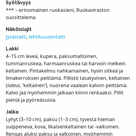
Syötävyys
*** – erinomainen ruokasieni, Ruokaviraston
suosittelema
Näköislajit
jyvästatti
,
lehtikuusentatti
Lakki
4–15 cm leveä, kupera, paksumaltoinen,
tummanruskea, harmaanruskea tai harvoin melkein
keltainen. Pintakelmu nahkamainen, hyvin sitkeä ja
limakerroksen peittämä. Pillistö tasatyvinen, keltainen
(
luteus
, ‘keltainen’), nuorena vaalean kalvon peittämä.
Kalvo jää myöhemmin jalkaan kiinni renkaaksi. Pillit
pieniä ja pyöreäsuisia.
Jalka
Lyhyt (3–10 cm), paksu (1–3 cm), tyvestä hieman
suippeneva, kova, likaisenkeltainen tai -valkoinen.
Rengas aluksi paksu ja valkoinen, myöhemmin