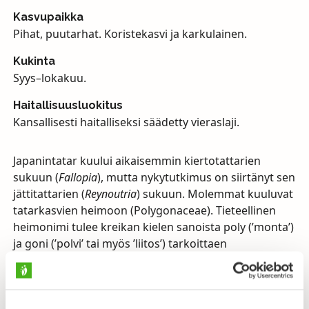
Kasvupaikka
Pihat, puutarhat. Koristekasvi ja karkulainen.
Kukinta
Syys–lokakuu.
Haitallisuusluokitus
Kansallisesti haitalliseksi säädetty vieraslaji.
Japanintatar kuului aikaisemmin kiertotattarien
sukuun (
Fallopia
), mutta nykytutkimus on siirtänyt sen
jättitattarien (
Reynoutria
) sukuun. Molemmat kuuluvat
tatarkasvien heimoon (Polygonaceae). Tieteellinen
heimonimi tulee kreikan kielen sanoista poly (’monta’)
ja goni (’polvi’ tai myös ’liitos’) tarkoittaen
monipolvista, joka heimon lajien, myös
japanintattarenkin varressa näkyy hyvin. Vielä
paremmin monipolvisuus näkyy esim. meille tutun