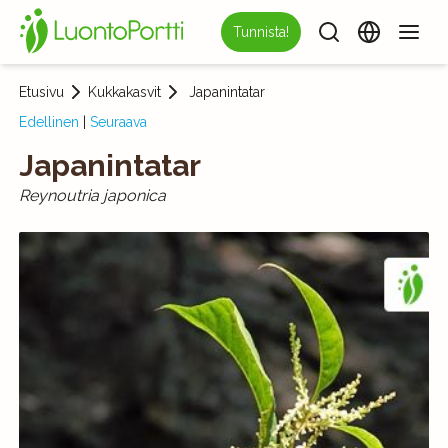
Tunnista!
Etusivu
Kukkakasvit
Japanintatar
Edellinen
|
Seuraava
Japanintatar
Reynoutria japonica