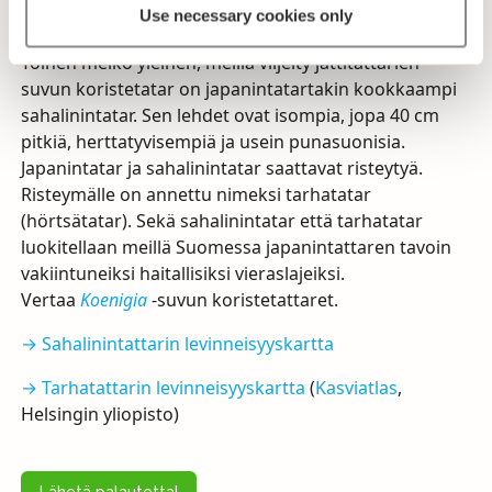
Use necessary cookies only
F. x bohemica
)
Toinen melko yleinen, meillä viljelty jättitattarien
suvun koristetatar on japanintatartakin kookkaampi
sahalinintatar. Sen lehdet ovat isompia, jopa 40 cm
pitkiä, herttatyvisempiä ja usein punasuonisia.
Japanintatar ja sahalinintatar saattavat risteytyä.
Risteymälle on annettu nimeksi tarhatatar
(hörtsätatar). Sekä sahalinintatar että tarhatatar
luokitellaan meillä Suomessa japanintattaren tavoin
vakiintuneiksi haitallisiksi vieraslajeiksi.
Vertaa
Koenigia
-suvun koristetattaret.
→ Sahalinintattarin levinneisyyskartta
→ Tarhatattarin levinneisyyskartta
(
Kasviatlas
,
Helsingin yliopisto)
Lähetä palautetta!