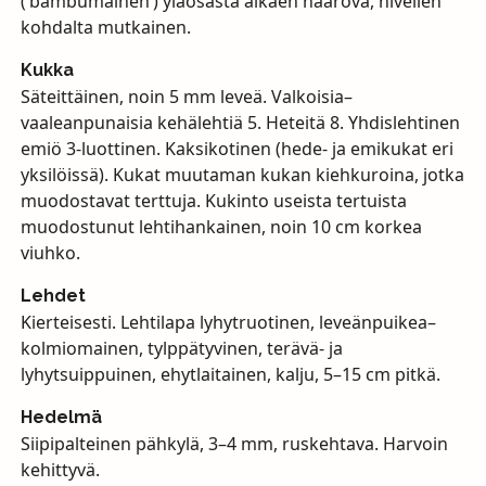
(‘bambumainen’) yläosasta alkaen haarova, nivelien
kohdalta mutkainen.
Kukka
Säteittäinen, noin 5 mm leveä. Valkoisia–
vaaleanpunaisia kehälehtiä 5. Heteitä 8. Yhdislehtinen
emiö 3-luottinen. Kaksikotinen (hede- ja emikukat eri
yksilöissä). Kukat muutaman kukan kiehkuroina, jotka
muodostavat terttuja. Kukinto useista tertuista
muodostunut lehtihankainen, noin 10 cm korkea
viuhko.
Lehdet
Kierteisesti. Lehtilapa lyhytruotinen, leveänpuikea–
kolmiomainen, tylppätyvinen, terävä- ja
lyhytsuippuinen, ehytlaitainen, kalju, 5–15 cm pitkä.
Hedelmä
Siipipalteinen pähkylä, 3–4 mm, ruskehtava. Harvoin
kehittyvä.