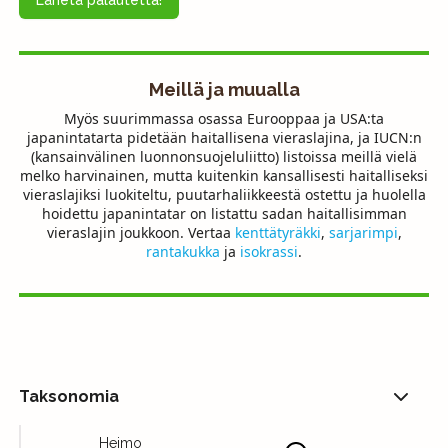
Meillä ja muualla
Myös suurimmassa osassa Eurooppaa ja
USA
:ta
japanintatarta pidetään haitallisena vieraslajina, ja
IUCN
:n
(kansainvälinen luonnonsuojeluliitto) listoissa meillä vielä
melko harvinainen, mutta kuitenkin kansallisesti haitalliseksi
vieraslajiksi luokiteltu, puutarhaliikkeestä ostettu ja huolella
hoidettu japanintatar on listattu sadan haitallisimman
vieraslajin joukkoon. Vertaa
kenttätyräkki
,
sarjarimpi
,
rantakukka
ja
isokrassi
.
Taksonomia
Heimo