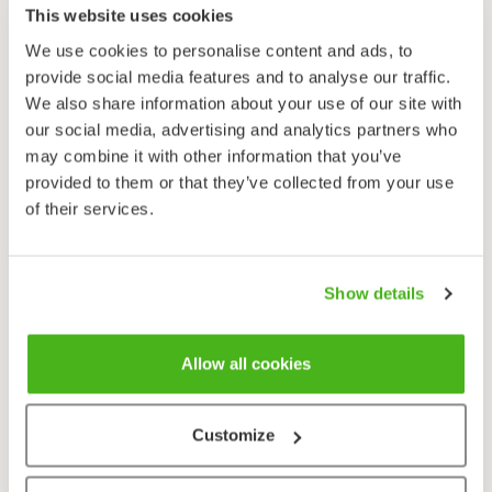
pihatattaren (
Polygonum aviculare
) nivelikkäässä
This website uses cookies
kasvumuodossa.
We use cookies to personalise content and ads, to
Itä-Aasiasta kotoisin oleva, nopeakasvuinen
provide social media features and to analyse our traffic.
japanintatar on meillä koristekasvi, joka saattaa
We also share information about your use of our site with
hoitamattomanakin pysytellä pitkään paikoillaan,
our social media, advertising and analytics partners who
laajentaa kasvustoaan ja myös karata lähialueille. Lajia
may combine it with other information that you’ve
voi tavata myös kaatopaikoilla tai muilla alueilla, joihin
provided to them or that they’ve collected from your use
on siirretty rakennusmaita. Japanintatar, kuten
of their services.
muutkin aasialaiset tattaret, ei meillä Suomessa tuota
siemeniä ja leviää vain kasvullisesti, juurivesoina.
Oranssinvärinen, jopa ranteenpaksuinen juuri voi
Show details
sopivassa maaperässä kulkea jopa 3 metrin
syvyydessä lähes 10 metrin etäisyydelle.
Allow all cookies
Sahalinintatar (Jättitatar) & Tarhatatar
(Hörtsätatar)
Customize
Reynoutria sachalinensis
(
Fallopia sachalinensis
) &
Reynoutria x bohemica
(
Fallopia japonica x sachalinensis
,