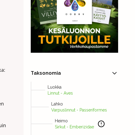
ka:
Taksonomia
Luokka
Linnut - Aves
en
Lahko
Varpuslinnut - Passeriformes
Heimo
uin
Sirkut - Emberizidae