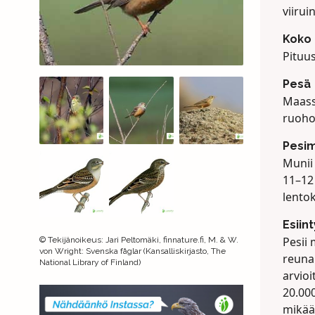
viirui
Koko
Pituus
Pesä
Maass
ruohoi
Pesi
Munii
11–12
lentok
Esiin
Pesii
©
Tekijänoikeus
:
Jari Peltomäki, finnature.fi, M. & W.
von Wright: Svenska fåglar (Kansalliskirjasto, The
reuna
National Library of Finland)
arvioi
20.000
mikää