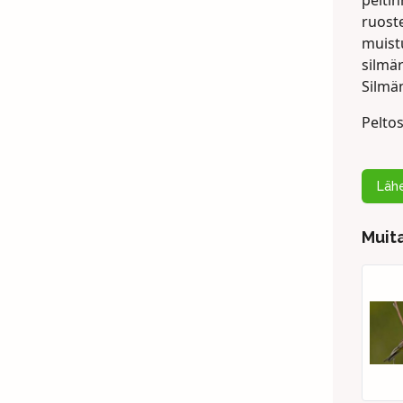
peiti
ruoste
muistu
silmä
Silmän
Peltos
Lähe
Muita