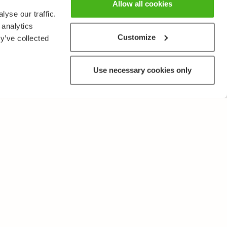
Allow all cookies
yse our traffic.
 analytics
Customize
y’ve collected
Use necessary cookies only
MUUTA
Käyttöehdot ja tietosuojakäytäntö
Lähetä palautetta!
Opettajille ja oppilaitoksille
Tee Kopiosto-ilmoitus
Mainostaminen ja kumppanuudet