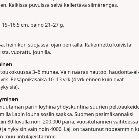
nen. Kaikissa puvuissa selvä kellertävä silmärengas.
 15–16,5 cm, paino 21–27 g.
a, heinikon suojassa, ojan penkalla. Rakennettu kuivista
sta, vuorattu jouhilla.
minen
 toukokuussa 3–6 munaa. Vain naaras hautoo, haudonta-ai
 vrk. Pesäpoikasaika 10–13 vrk (4 vrk ennen kuin ovat
ykyisiä).
tyminen
 muutaman parin löyhinä yhdyskuntina suurien peltoaukeid
milla Lapin lounaisosiin saakka. Suomen pesimäkannaksi
tiin 80-luvulla noin 200.000 paria, vuosituhannen vaihteessa
 ja nykyisin vain noin 4000. Laji on taantunut nopeammin k
n muu lintulajeistamme.