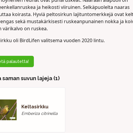
nhöyhenien reunat ovat punaruskeat. Naaraan alapuoli on
enkellanruskea ja heikosti viiruinen. Selkäpuolelta naaras
ttaa koirasta. Hyviä peltosirkun lajituntomerkkejä ovat kel
rengas sekä mustakärkisesti ruskeanpunainen nokka ja koiv
 värikalvo on ruskea.
irkku oli BirdLifen valitsema vuoden 2020 lintu.
tä palautetta!
 saman suvun lajeja (1)
Keltasirkku
Emberiza citrinella