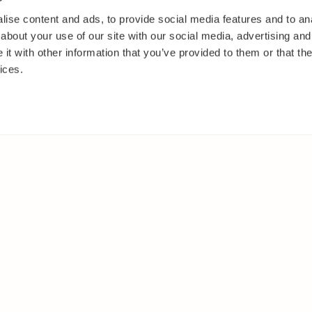
ise content and ads, to provide social media features and to anal
about your use of our site with our social media, advertising and
t with other information that you’ve provided to them or that the
ices.
IT
MUUALLA
akasvit
Facebook
 ja pensaat
Instagram
ut
Youtube
oset
kkäät