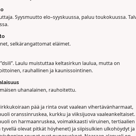
to
ttaja. Syysmuutto elo–syyskuussa, paluu toukokuussa. Talv
ssa.
to
net, selkärangattomat eläimet.
”dsili”. Laulu muistuttaa keltasirkun laulua, mutta on
ittoinen, rauhallinen ja kaunissointinen.
laisuus
mäisen uhanalainen, rauhoitettu.
sirkkukoiraan pää ja rinta ovat vaalean vihertävänharmaat,
uoli oranssinruskea, kurkku ja viiksijuova vaaleankeltaiset.
uoli on harmaanruskea, voimakkaasti viiruinen, tertiaalien
n tyvellä olevat pitkät höyhenet) ja siipisulkien ulkohöydyt ja