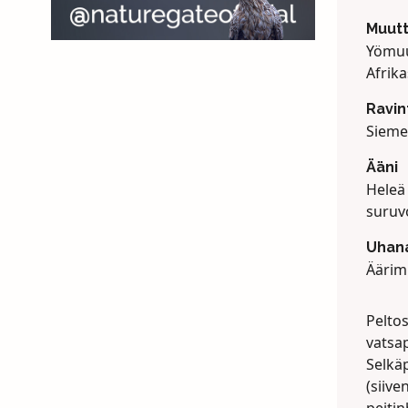
Muut
Yömuu
Afrika
Ravin
Sieme
Ääni
Heleä 
suruvo
Uhana
Äärim
Pelto
vatsap
Selkäp
(siive