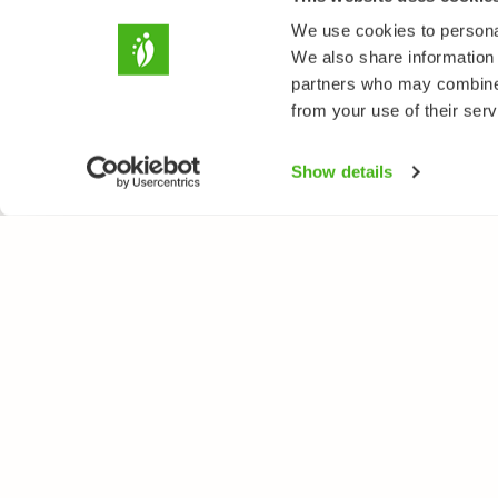
We use cookies to personal
We also share information 
partners who may combine i
from your use of their serv
Show details
LUONTOPORTTI
LAJ
Tietoa meistä
Kukk
Verkkolehti
Puut
Verkkokurssit
Linn
Verkkokauppa
Perh
Nisä