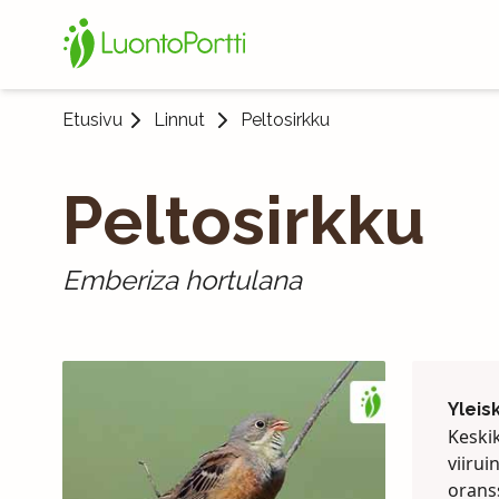
Etusivu
Linnut
Peltosirkku
Peltosirkku
Emberiza hortulana
Yleis
Keski
viirui
orans