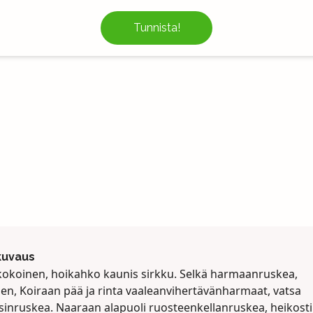
Tunnista!
kuvaus
kokoinen, hoikahko kaunis sirkku. Selkä harmaanruskea,
nen, Koiraan pää ja rinta vaaleanvihertävänharmaat, vatsa
sinruskea. Naaraan alapuoli ruosteenkellanruskea, heikosti