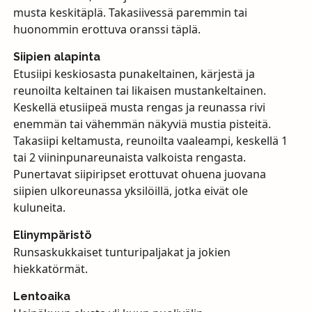
musta keskitäplä. Takasiivessä paremmin tai
huonommin erottuva oranssi täplä.
Siipien alapinta
Etusiipi keskiosasta punakeltainen, kärjestä ja
reunoilta keltainen tai likaisen mustankeltainen.
Keskellä etusiipeä musta rengas ja reunassa rivi
enemmän tai vähemmän näkyviä mustia pisteitä.
Takasiipi keltamusta, reunoilta vaaleampi, keskellä 1
tai 2 viininpunareunaista valkoista rengasta.
Punertavat siipiripset erottuvat ohuena juovana
siipien ulkoreunassa yksilöillä, jotka eivät ole
kuluneita.
Elinympäristö
Runsaskukkaiset tunturipaljakat ja jokien
hiekkatörmät.
Lentoaika