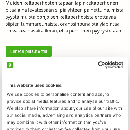
Muiden keltaperhosten tapaan lapinkeltaperhonen
pitää aina levätessään siipiä yhteen painettuina, mistä
syystä muista pohjoisen keltaperhosista erottavaa
siipien tummareunaista, oranssinpunaista yläpintaa
on vaikea havaita ilman, että perhonen pyydystetään.
Lähetä palautetta!
Taksonomia
This website uses cookies
We use cookies to personalise content and ads, to
Lahko
Perhoset - Lepidoptera
provide social media features and to analyse our traffic.
We also share information about your use of our site with
Heimo
our social media, advertising and analytics partners who
Kaaliperhoset - Pieridae
may combine it with other information that you’ve
Alaheimo
provided to them or that they’ve collected from your use