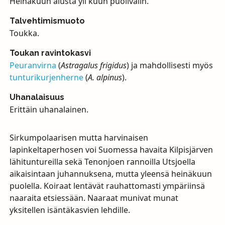
Heinäkuun alusta yli kuun puolivälin.
Talvehtimismuoto
Toukka.
Toukan ravintokasvi
Peuranvirna
(
Astragalus frigidus
) ja mahdollisesti myös
tunturikurjenherne
(
A. alpinus
).
Uhanalaisuus
Erittäin uhanalainen.
Sirkumpolaarisen mutta harvinaisen
lapinkeltaperhosen voi Suomessa havaita Kilpisjärven
lähituntureilla sekä Tenonjoen rannoilla Utsjoella
aikaisintaan juhannuksena, mutta yleensä heinäkuun
puolella. Koiraat lentävät rauhattomasti ympäriinsä
naaraita etsiessään. Naaraat munivat munat
yksitellen isäntäkasvien lehdille.