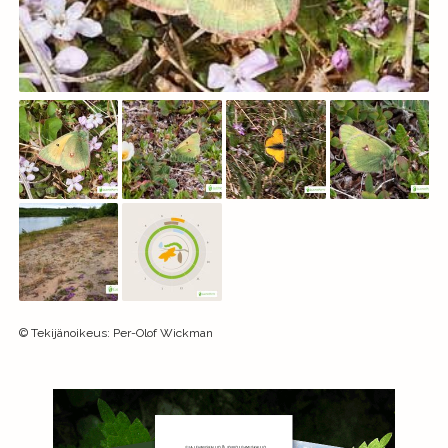
©
Tekijänoikeus
:
Per-Olof Wickman