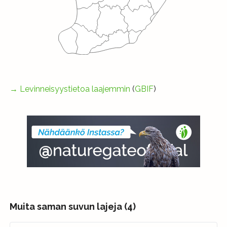
→
Levinneisyystietoa laajemmin
(
GBIF
)
Muita saman suvun lajeja (4)