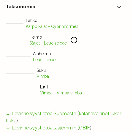
Taksonomia
Lahko
Karppikalat - Cypriniformes
Heimo
Särjet - Leuciscidae
Alaheimo
Leuciscinae
Suku
Vimba
Laji
Vimpa - Vimba vimba
→
Levinneisyystietoa Suomesta
(
kalahavainnot.luke.fi
-
Luke
)
→
Levinneisyystietoa laajemmin
(
GBIF
)