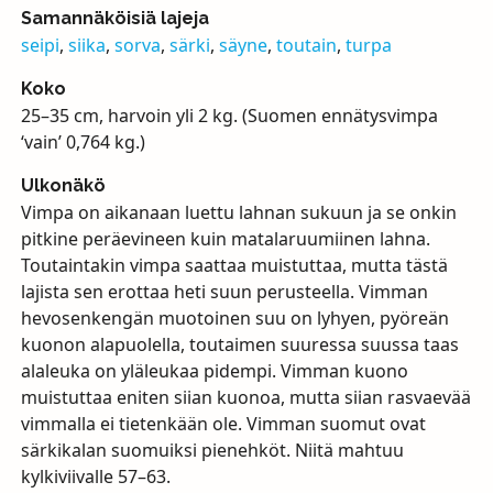
Samannäköisiä lajeja
seipi
,
siika
,
sorva
,
särki
,
säyne
,
toutain
,
turpa
Koko
25–35 cm, harvoin yli 2 kg. (Suomen ennätysvimpa
‘vain’ 0,764 kg.)
Ulkonäkö
Vimpa on aikanaan luettu lahnan sukuun ja se onkin
pitkine peräevineen kuin matalaruumiinen lahna.
Toutaintakin vimpa saattaa muistuttaa, mutta tästä
lajista sen erottaa heti suun perusteella. Vimman
hevosenkengän muotoinen suu on lyhyen, pyöreän
kuonon alapuolella, toutaimen suuressa suussa taas
alaleuka on yläleukaa pidempi. Vimman kuono
muistuttaa eniten siian kuonoa, mutta siian rasvaevää
vimmalla ei tietenkään ole. Vimman suomut ovat
särkikalan suomuiksi pienehköt. Niitä mahtuu
kylkiviivalle 57–63.