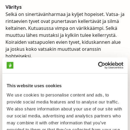
Väritys
Selkä on sinertävänharmaa ja kyljet hopeiset. Vatsa- ja
rintaevien tyvet ovat punertavan kellertävät ja silmä
keltainen. Kutuasussa vimpa on värikkäämpi. Selkä
muuttuu lähes mustaksi ja kylkiin tulee kellerrystä.
Koiraiden vatsapuolen evien tyvet, kiduskannen alue
ja joskus koko vatsakin muuttuvat oranssin
hohteiseksi.
Kutu
Nousee touko–kesäkuussa merestä jokiin kutemaan.
Vimpa kutee kasvillisuudesta vapaalle
This website uses cookies
voimakasvirtaiselle kivikko- tai sorapohjalle. Naaraat
laskevat munansa koiraiden valtaamille ja
We use cookies to personalise content and ads, to
puhdistamille reviireille yleensä kolmessa erässä.
provide social media features and to analyse our traffic.
We also share information about your use of our site with
Ravinto
our social media, advertising and analytics partners who
Pohjaeläimet ja muiden kalojen mäti.
may combine it with other information that you’ve
provided to them or that they’ve collected from your use