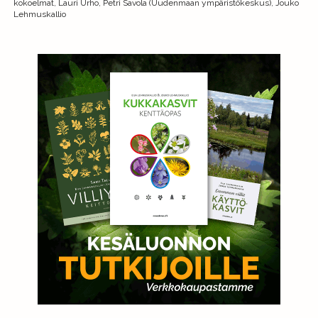
kokoelmat, Lauri Urho, Petri Savola (Uudenmaan ympäristökeskus), Jouko
Lehmuskallio