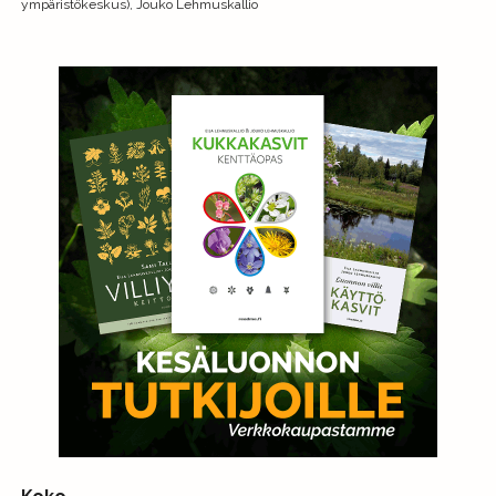
ympäristökeskus), Jouko Lehmuskallio