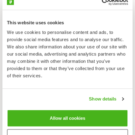
syvyiseen virtaavaan veteen. Järvistä se vaeltaa jokiin
kutemaan.
Ravinto
This website uses cookies
Pohjaeläimet ja levät sekä hajoava kasviaines.
We use cookies to personalise content and ads, to
provide social media features and to analyse our traffic.
Levinneisyys ja elinympäristö
We also share information about your use of our site with
Töröä esiintyy ainakin Vantaanjoessa, Porvoonjoessa,
our social media, advertising and analytics partners who
Urpalanjoessa, Paimionjoessa, Aurajoessa,
may combine it with other information that you’ve
Uskelanjoessa ja Kokemäenjoessa sekä niiden
provided to them or that they’ve collected from your use
edustalla meressä. Sisävesissä lajin tiedetään
of their services.
esiintyvän Rauta- ja Liekovedessä, Vanajavedessä ja
Tampereen Pyhäjärvessä. Suomessa törö esiintyy
lähinnä savisameissa ja rehevissä joki- ja järvivesissä.
Show details
Lähetä palautetta!
Allow all cookies