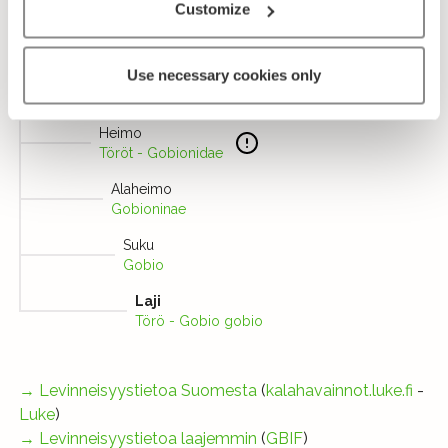
Customize
Taksonomia
Use necessary cookies only
Lahko
Karppikalat - Cypriniformes
Heimo
Töröt - Gobionidae
Alaheimo
Gobioninae
Suku
Gobio
Laji
Törö - Gobio gobio
→
Levinneisyystietoa Suomesta
(
kalahavainnot.luke.fi
-
Luke
)
→
Levinneisyystietoa laajemmin
(
GBIF
)