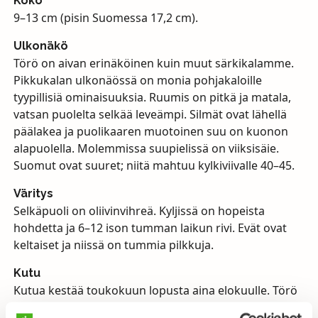
Koko
9–13 cm (pisin Suomessa 17,2 cm).
Ulkonäkö
Törö on aivan erinäköinen kuin muut särkikalamme.
Pikkukalan ulkonäössä on monia pohjakaloille
tyypillisiä ominaisuuksia. Ruumis on pitkä ja matala,
vatsan puolelta selkää leveämpi. Silmät ovat lähellä
päälakea ja puolikaaren muotoinen suu on kuonon
alapuolella. Molemmissa suupielissä on viiksisäie.
Suomut ovat suuret; niitä mahtuu kylkiviivalle 40–45.
Väritys
Selkäpuoli on oliivinvihreä. Kyljissä on hopeista
hohdetta ja 6–12 ison tumman laikun rivi. Evät ovat
keltaiset ja niissä on tummia pilkkuja.
Kutu
Kutua kestää toukokuun lopusta aina elokuulle. Törö
kutee aivan matalaan, vain muutaman sentin