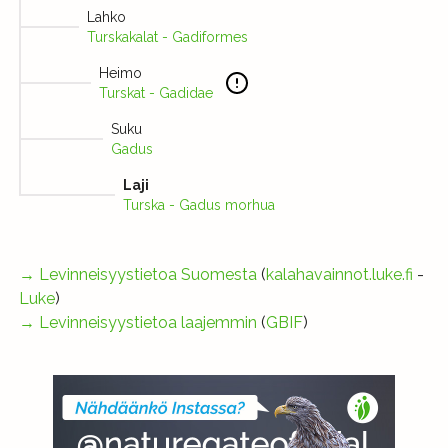
Lahko
Turskakalat - Gadiformes
Heimo
Turskat - Gadidae
Suku
Gadus
Laji
Turska - Gadus morhua
→
Levinneisyystietoa Suomesta
(
kalahavainnot.luke.fi
-
Luke
)
→
Levinneisyystietoa laajemmin
(
GBIF
)