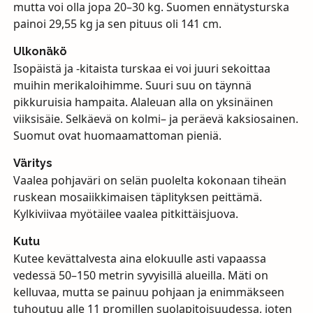
mutta voi olla jopa 20–30 kg. Suomen ennätysturska
painoi 29,55 kg ja sen pituus oli 141 cm.
Ulkonäkö
Isopäistä ja -kitaista turskaa ei voi juuri sekoittaa
muihin merikaloihimme. Suuri suu on täynnä
pikkuruisia hampaita. Alaleuan alla on yksinäinen
viiksisäie. Selkäevä on kolmi– ja peräevä kaksiosainen.
Suomut ovat huomaamattoman pieniä.
Väritys
Vaalea pohjaväri on selän puolelta kokonaan tiheän
ruskean mosaiikkimaisen täplityksen peittämä.
Kylkiviivaa myötäilee vaalea pitkittäisjuova.
Kutu
Kutee kevättalvesta aina elokuulle asti vapaassa
vedessä 50–150 metrin syvyisillä alueilla. Mäti on
kelluvaa, mutta se painuu pohjaan ja enimmäkseen
tuhoutuu alle 11 promillen suolapitoisuudessa, joten