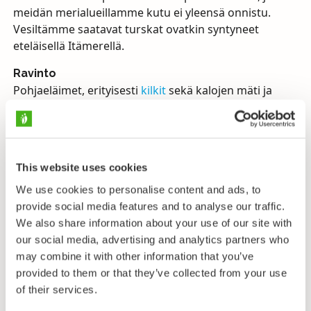
meidän merialueillamme kutu ei yleensä onnistu.
Vesiltämme saatavat turskat ovatkin syntyneet
eteläisellä Itämerellä.
Ravinto
Pohjaeläimet, erityisesti
kilkit
sekä kalojen mäti ja
kalat.
Levinneisyys ja elinympäristö
Turskan esiintyminen vaihtelee merialueillamme
suuresti. Kun Tanskan salmista tulee suolapulsseja ja
This website uses cookies
Itämeren veden suolapitoisuus nousee, saattaa
We use cookies to personalise content and ads, to
turskakanta kasvaa monikymmenkertaiseksi ja kaloja
provide social media features and to analyse our traffic.
vaeltaa meilläkin Perämerelle ja Suomenlahden
We also share information about your use of our site with
itäosiin. Vähäisen suolaisuuden aikoina turskaa tapaa
our social media, advertising and analytics partners who
vain lounaisilta merialueiltamme, jos sieltäkään.
may combine it with other information that you’ve
provided to them or that they’ve collected from your use
of their services.
Lähetä palautetta!