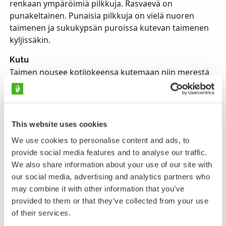
renkaan ympäröimiä pilkkuja. Rasvaevä on
punakeltainen. Punaisia pilkkuja on vielä nuoren
taimenen ja sukukypsän puroissa kutevan taimenen
kyljissäkin.
Kutu
Taimen nousee kotijokeensa kutemaan niin merestä
kuin järvistäkin. Vuolaita jokia suosivasta lohesta
poiketen taimen nousee pienempiinkin jokiin ja jopa
puroihin. Puroissa kutevat pienikasvuiset ”tammukat”
eivät vaella välillä lainkaan syntymäpurostaan pois.
This website uses cookies
Muiden taimenten kutunousu alkaa jo kevättulvien
We use cookies to personalise content and ads, to
aikaan ja kestää koko kesän. Kutu tapahtuu koskien
provide social media features and to analyse our traffic.
sorapohjille lokakuussa. Järvitaimenet nousevat
We also share information about your use of our site with
järvien välisiin koskiin ja järviin laskeviin jokiin.
our social media, advertising and analytics partners who
Nykyisin valtaosa taimenistamme, puroissa kutevia
may combine it with other information that you’ve
kantoja lukuun ottamatta, on peräisin istutuksista,
provided to them or that they’ve collected from your use
sillä jokien rakentaminen on tuhonnut niiden
of their services.
kutumahdollisuudet.