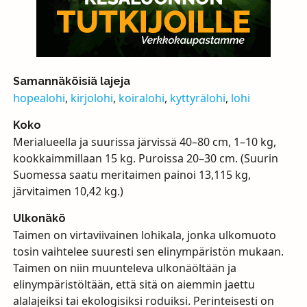
Samannäköisiä lajeja
hopealohi
,
kirjolohi
,
koiralohi
,
kyttyrälohi
,
lohi
Koko
Merialueella ja suurissa järvissä 40–80 cm, 1–10 kg,
kookkaimmillaan 15 kg. Puroissa 20–30 cm. (Suurin
Suomessa saatu meritaimen painoi 13,115 kg,
järvitaimen 10,42 kg.)
Ulkonäkö
Taimen on virtaviivainen lohikala, jonka ulkomuoto
tosin vaihtelee suuresti sen elinympäristön mukaan.
Taimen on niin muunteleva ulkonäöltään ja
elinympäristöltään, että sitä on aiemmin jaettu
alalajeiksi tai ekologisiksi roduiksi. Perinteisesti on