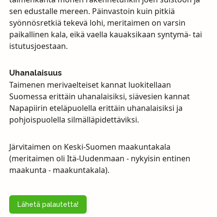
sen edustalle mereen. Päinvastoin kuin pitkiä
syönnösretkiä tekevä lohi, meritaimen on varsin
paikallinen kala, eikä vaella kauaksikaan syntymä- tai
istutusjoestaan.
Uhanalaisuus
Taimenen merivaelteiset kannat luokitellaan
Suomessa erittäin uhanalaisiksi, siävesien kannat
Napapiirin eteläpuolella erittäin uhanalaisiksi ja
pohjoispuolella silmälläpidettäviksi.
Järvitaimen on Keski-Suomen maakuntakala
(meritaimen oli Itä-Uudenmaan - nykyisin entinen
maakunta - maakuntakala).
Lähetä palautetta!