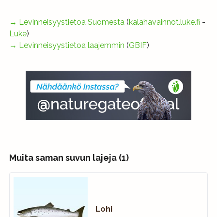
→
Levinneisyystietoa Suomesta
(
kalahavainnot.luke.fi
-
Luke
)
→
Levinneisyystietoa laajemmin
(
GBIF
)
Muita saman suvun lajeja (1)
Lohi