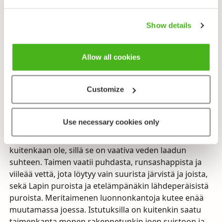
Ravinto
Jokipoikanen syö planktonia ja pieniä pohjaeläimiä,
Show details
meressä elävä taimen lähinnä
silakkaa
,
kilohailia
ja
muuta pientä kalaa. Järvitaimenet syövät
muikkua
,
Allow all cookies
siikaa
,
kuoretta
,
salakkaa
ja muuta vapaan
ulappaveden kalaa. Järvitaimet nousevat välillä myös
jokiin syömään hyönteisen toukkia ja pintahyönteisiä.
Customize
Purotaimen syö vastaavaa ravintoa koko ikänsä.
Levinneisyys ja elinympäristö
Use necessary cookies only
Taimenta esiintyy sisävesissä koko maassa ja kaikilla
merialueilla. Läheskään kaikissa vesissä taimenta ei
kuitenkaan ole, sillä se on vaativa veden laadun
suhteen. Taimen vaatii puhdasta, runsashappista ja
viileää vettä, jota löytyy vain suurista järvistä ja joista,
sekä Lapin puroista ja etelämpänäkin lähdeperäisistä
puroista. Meritaimenen luonnonkantoja kutee enää
muutamassa joessa. Istutuksilla on kuitenkin saatu
taimenkanta monen rakennetunkin joen suistoon ja