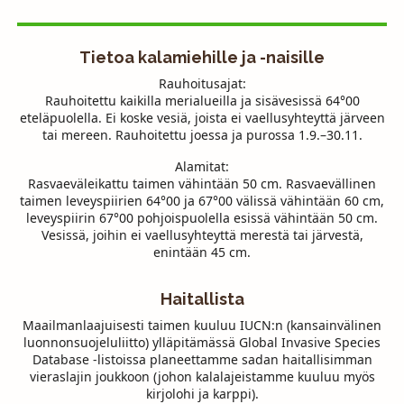
Tietoa kalamiehille ja -naisille
Rauhoitusajat:
Rauhoitettu kaikilla merialueilla ja sisävesissä 64°00
eteläpuolella. Ei koske vesiä, joista ei vaellusyhteyttä järveen
tai mereen. Rauhoitettu joessa ja purossa 1.9.–30.11.
Alamitat:
Rasvaeväleikattu taimen vähintään 50 cm. Rasvaevällinen
taimen leveyspiirien 64°00 ja 67°00 välissä vähintään 60 cm,
leveyspiirin 67°00 pohjoispuolella esissä vähintään 50 cm.
Vesissä, joihin ei vaellusyhteyttä merestä tai järvestä,
enintään 45 cm.
Haitallista
Maailmanlaajuisesti taimen kuuluu
IUCN
:n (kansainvälinen
luonnonsuojeluliitto) ylläpitämässä Global Invasive Species
Database -listoissa planeettamme sadan haitallisimman
vieraslajin joukkoon (johon kalalajeistamme kuuluu myös
kirjolohi ja karppi).