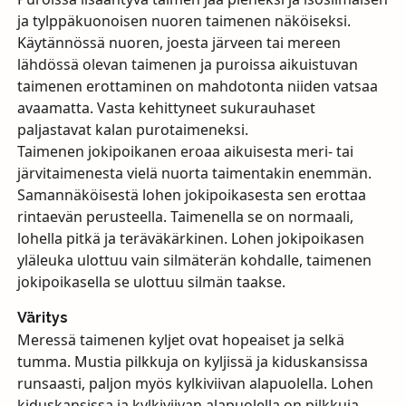
ja tylppäkuonoisen nuoren taimenen näköiseksi.
Käytännössä nuoren, joesta järveen tai mereen
lähdössä olevan taimenen ja puroissa aikuistuvan
taimenen erottaminen on mahdotonta niiden vatsaa
avaamatta. Vasta kehittyneet sukurauhaset
paljastavat kalan purotaimeneksi.
Taimenen jokipoikanen eroaa aikuisesta meri- tai
järvitaimenesta vielä nuorta taimentakin enemmän.
Samannäköisestä lohen jokipoikasesta sen erottaa
rintaevän perusteella. Taimenella se on normaali,
lohella pitkä ja teräväkärkinen. Lohen jokipoikasen
yläleuka ulottuu vain silmäterän kohdalle, taimenen
jokipoikasella se ulottuu silmän taakse.
Väritys
Meressä taimenen kyljet ovat hopeaiset ja selkä
tumma. Mustia pilkkuja on kyljissä ja kiduskansissa
runsaasti, paljon myös kylkiviivan alapuolella. Lohen
kiduskansissa ja kylkiviivan alapuolella on pilkkuja