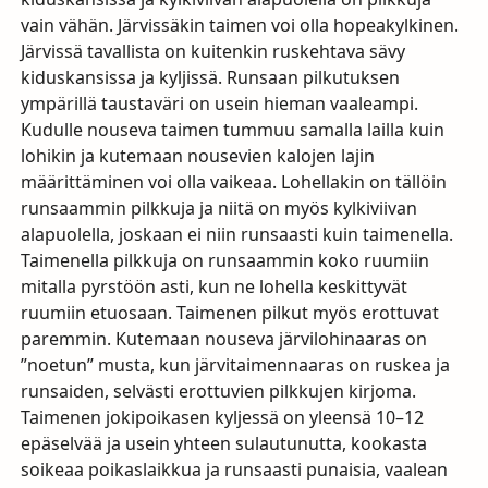
vain vähän. Järvissäkin taimen voi olla hopeakylkinen.
Järvissä tavallista on kuitenkin ruskehtava sävy
kiduskansissa ja kyljissä. Runsaan pilkutuksen
ympärillä taustaväri on usein hieman vaaleampi.
Kudulle nouseva taimen tummuu samalla lailla kuin
lohikin ja kutemaan nousevien kalojen lajin
määrittäminen voi olla vaikeaa. Lohellakin on tällöin
runsaammin pilkkuja ja niitä on myös kylkiviivan
alapuolella, joskaan ei niin runsaasti kuin taimenella.
Taimenella pilkkuja on runsaammin koko ruumiin
mitalla pyrstöön asti, kun ne lohella keskittyvät
ruumiin etuosaan. Taimenen pilkut myös erottuvat
paremmin. Kutemaan nouseva järvilohinaaras on
”noetun” musta, kun järvitaimennaaras on ruskea ja
runsaiden, selvästi erottuvien pilkkujen kirjoma.
Taimenen jokipoikasen kyljessä on yleensä 10–12
epäselvää ja usein yhteen sulautunutta, kookasta
soikeaa poikaslaikkua ja runsaasti punaisia, vaalean