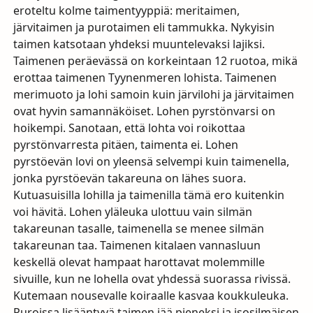
eroteltu kolme taimentyyppiä: meritaimen,
järvitaimen ja purotaimen eli tammukka. Nykyisin
taimen katsotaan yhdeksi muuntelevaksi lajiksi.
Taimenen peräevässä on korkeintaan 12 ruotoa, mikä
erottaa taimenen Tyynenmeren lohista. Taimenen
merimuoto ja lohi samoin kuin järvilohi ja järvitaimen
ovat hyvin samannäköiset. Lohen pyrstönvarsi on
hoikempi. Sanotaan, että lohta voi roikottaa
pyrstönvarresta pitäen, taimenta ei. Lohen
pyrstöevän lovi on yleensä selvempi kuin taimenella,
jonka pyrstöevän takareuna on lähes suora.
Kutuasuisilla lohilla ja taimenilla tämä ero kuitenkin
voi hävitä. Lohen yläleuka ulottuu vain silmän
takareunan tasalle, taimenella se menee silmän
takareunan taa. Taimenen kitalaen vannasluun
keskellä olevat hampaat harottavat molemmille
sivuille, kun ne lohella ovat yhdessä suorassa rivissä.
Kutemaan nousevalle koiraalle kasvaa koukkuleuka.
Puroissa lisääntyvä taimen jää pieneksi ja isosilmäisen