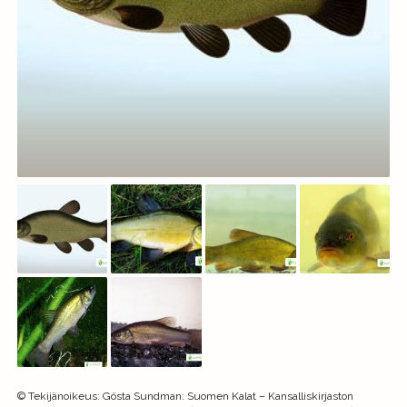
©
Tekijänoikeus
:
Gösta Sundman: Suomen Kalat – Kansalliskirjaston