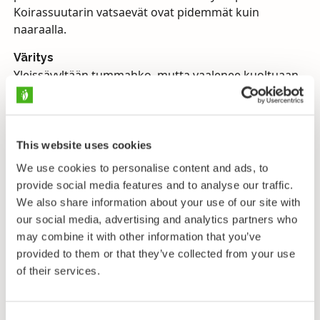
Koirassuutarin vatsaevät ovat pidemmät kuin
naaraalla.
Väritys
Yleissävyltään tummahko, mutta vaalenee kuoltuaan.
Selän ja kylkien väri on oliivinvihreä, pronssiin
vivahtava, vatsa on keltainen. Silmä on punainen ja
evät hyvin tumman ruskeat.
This website uses cookies
Kutu
We use cookies to personalise content and ads, to
Kutee ruohikkoiselle pohjalle, kun vesi on 18–20
provide social media features and to analyse our traffic.
astetta eli yleensä vasta kesä–heinäkuussa.
We also share information about your use of our site with
Ravinto
our social media, advertising and analytics partners who
Pohjaeläimet.
may combine it with other information that you’ve
provided to them or that they’ve collected from your use
Levinneisyys ja elinympäristö
of their services.
Suutaria on meillä sekä luonnonvaraisena että
istutettuna. Laji ei juuri menesty 62. leveyspiirin
pohjoispuolella, joten meillä se on rehevien