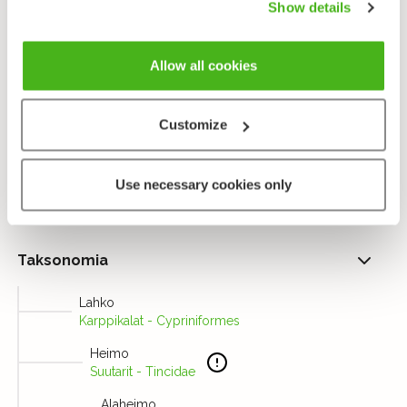
Show details
eteläsuomalaisten järvien ja Suomenlahden
sisälahtien kala. Laji on tyypillinen pohjan tonkija, joka
ei juuri pintaveteen vaivaudu. Suutari kestää
Allow all cookies
rehevöitymistä ja talvista happikatoakin melkein
ruutanan lailla, mutta kylmälle se on arka.
Customize
Lähetä palautetta!
Use necessary cookies only
Taksonomia
Lahko
Karppikalat - Cypriniformes
Heimo
Suutarit - Tincidae
Alaheimo