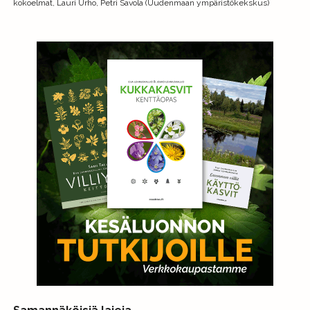
kokoelmat, Lauri Urho, Petri Savola (Uudenmaan ympäristökekskus)