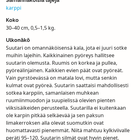
Samannäköisiä lajeja
karppi
Koko
30–40 cm, 0,5–1,5 kg.
Ulkonäkö
Suutari on omannäköisensä kala, jota ei juuri sotke
muihin lajeihin. Kaikkinainen pyöreys hallitsee
suutarin olemusta. Ruumis on korkea ja pullea,
pyöreälinjainen. Kaikkien evien päät ovat pyöreät.
Vain pyrstöevässä on matala lovi, mutta senkin
kulmat ovat pyöreä. Suutarin saattaisi mahdollisesti
sotkea karppiin, samanlaisen muhkean
ruumiinmuodon ja suupielissä olevien pienten
viiksisäikeiden perusteella. Suutarilla ei kuitenkaan
ole karpin pitkää selkäevää ja sen paksun
limakerroksen alla olevat suomutkin ovat
huomattavasti pienemmät. Niitä mahtuu kylkiviivalle
peräti 95–120. Suutarin silmät ovat hyvin pienet.