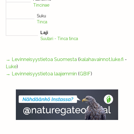
Tincinae
Suku
Tinca
Laji
Suutari - Tinca tinca
→
Levinneisyystietoa Suomesta
(
kalahavainnot.luke.fi
-
Luke
)
→
Levinneisyystietoa laajemmin
(
GBIF
)