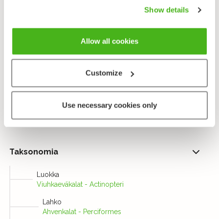
isotuulenkalaa selvästi yleisempi. Se elelee myös
Show details
lähempänä rantaa kuin kookkaampi sukulaisensa.
Päivisin pikkutuulenkalat piileksivät pohjassa
Allow all cookies
hiekkaan kaivautuneena ja lähtevät parvina ravinnon
hakuun hämärissä. Pilvisellä säällä ne voivat liikkua
päivinkin.
Customize
Lähetä palautetta!
Use necessary cookies only
Taksonomia
Luokka
Viuhkaeväkalat - Actinopteri
Lahko
Ahvenkalat - Perciformes