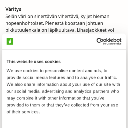
Väritys
Selän väri on sinertävän vihertävä, kyljet hieman
hopeanhohtoiset. Pienestä koostaan johtuen
pikkutuulenkala on läpikuultava. Lihasjaokkeet voi
erottaa selkeästi sen pitkästä kyljestä.
Kutu
Kutee koko kesän toukokuusta syyskuulle. Kutu
tapahtuu joko kahdessa erässä, niin että samat kalat
This website uses cookies
kutevat kahdesti tai sitten pikkutuulenkalalla on syys-
We use cookies to personalise content and ads, to
ja kevätkutuiset omat kantansa. Kutu tapahtuu
provide social media features and to analyse our traffic.
hiekkapohjille n. 10 metrin syvyyteen.
We also share information about your use of our site with
our social media, advertising and analytics partners who
Ravinto
may combine it with other information that you’ve
Plankton ja pienet kalat.
provided to them or that they’ve collected from your use
of their services.
Levinneisyys ja elinympäristö
Pikkutuulenkala on kohtalaisen yleinen kaikilla
rannikoillamme ja etenkin Pohjanlahdessa se on