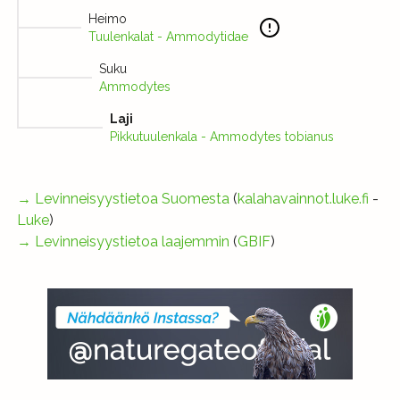
Heimo
Tuulenkalat - Ammodytidae
Suku
Ammodytes
Laji
Pikkutuulenkala - Ammodytes tobianus
→
Levinneisyystietoa Suomesta
(
kalahavainnot.luke.fi
-
Luke
)
→
Levinneisyystietoa laajemmin
(
GBIF
)