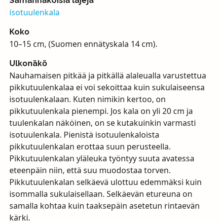
Samannäköisiä lajeja
isotuulenkala
Koko
10–15 cm, (Suomen ennätyskala 14 cm).
Ulkonäkö
Nauhamaisen pitkää ja pitkällä alaleualla varustettua
pikkutuulenkalaa ei voi sekoittaa kuin sukulaiseensa
isotuulenkalaan. Kuten nimikin kertoo, on
pikkutuulenkala pienempi. Jos kala on yli 20 cm ja
tuulenkalan näköinen, on se kutakuinkin varmasti
isotuulenkala. Pienistä isotuulenkaloista
pikkutuulenkalan erottaa suun perusteella.
Pikkutuulenkalan yläleuka työntyy suuta avatessa
eteenpäin niin, että suu muodostaa torven.
Pikkutuulenkalan selkäevä ulottuu edemmäksi kuin
isommalla sukulaisellaan. Selkäevän etureuna on
samalla kohtaa kuin taaksepäin asetetun rintaevän
kärki.