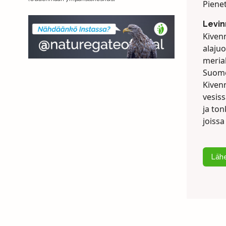
Piene
Levin
Kiven
alajuo
merial
Suome
Kiven
vesiss
ja to
joiss
Lähe