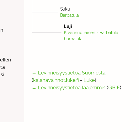
Suku
Barbatula
Laji
en
Kivennuoliainen - Barbatula
barbatula
nellen
tta
→
Levinneisyystietoa Suomesta
si.
(
kalahavainnot.luke.fi
-
Luke
)
→
Levinneisyystietoa laajemmin
(
GBIF
)