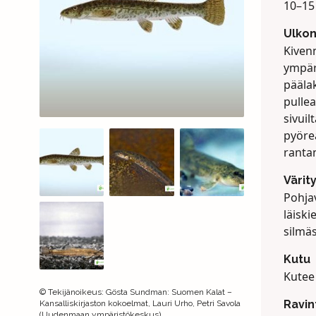
10–15
Ulko
Kiven
ympäri
pääla
pulle
sivuil
pyöre
rantan
Värit
Pohjav
läiski
silmä
Kutu
Kutee
©
Tekijänoikeus
:
Gösta Sundman: Suomen Kalat –
Ravin
Kansalliskirjaston kokoelmat, Lauri Urho, Petri Savola
(Uudenmaan ympäristökeskus)