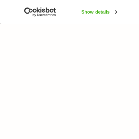
Show details
LUONTOPORTTI
LAJ
Tietoa meistä
Kukk
Verkkolehti
Puut
Verkkokurssit
Linn
Verkkokauppa
Perh
Nisä
Sien
Kala
Itäm