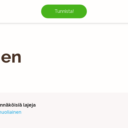
Tunnista!
nen
näköisiä lajeja
nuoliainen