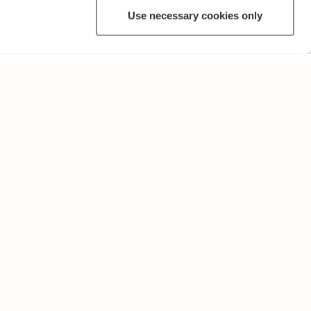
Use necessary cookies only
MUUTA
Käyttöehdot ja tietosuojakäytäntö
Lähetä palautetta!
Opettajille ja oppilaitoksille
Tee Kopiosto-ilmoitus
Mainostaminen ja kumppanuudet
Palvelut yrityksille, lisensointi