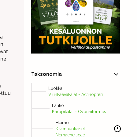
ta
on
ovat
 ne
Taksonomia
n
Luokka
ottuu
Viuhkaeväkalat - Actinopteri
Lahko
Karppikalat - Cypriniformes
Heimo
Kivennuoliaiset -
Nemacheilidae