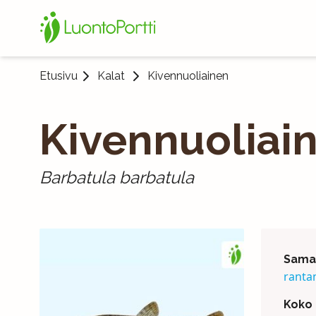
Etusivu
Kalat
Kivennuoliainen
Kivennuoliai
Barbatula barbatula
Saman
ranta
Koko