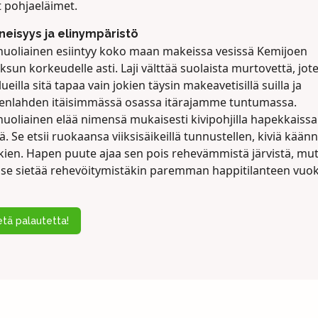
t pohjaeläimet.
neisyys ja elinympäristö
nuoliainen esiintyy koko maan makeissa vesissä Kemijoen
ksun korkeudelle asti. Laji välttää suolaista murtovettä, jot
ueilla sitä tapaa vain jokien täysin makeavetisillä suilla ja
nlahden itäisimmässä osassa itärajamme tuntumassa.
nuoliainen elää nimensä mukaisesti kivipohjilla hapekkaissa
ä. Se etsii ruokaansa viiksisäikeillä tunnustellen, kiviä kään
nkien. Hapen puute ajaa sen pois rehevämmistä järvistä, mu
a se sietää rehevöitymistäkin paremman happitilanteen vuok
tä palautetta!