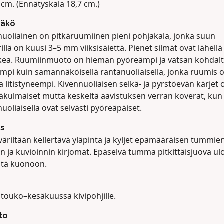
 cm. (Ennätyskala 18,7 cm.)
näkö
nuoliainen on pitkäruumiinen pieni pohjakala, jonka suun
llä on kuusi 3–5 mm viiksisäiettä. Pienet silmät ovat lähellä
kea. Ruumiinmuoto on hieman pyöreämpi ja vatsan kohdal
ampi kuin samannäköisellä rantanuoliaisella, jonka ruumis 
ta litistyneempi. Kivennuoliaisen selkä- ja pyrstöevän kärjet 
äkulmaiset mutta keskeltä aavistuksen verran koverat, kun
uoliaisella ovat selvästi pyöreäpäiset.
ys
äriltään kellertävä yläpinta ja kyljet epämääräisen tummie
en ja kuvioinnin kirjomat. Epäselvä tumma pitkittäisjuova ul
stä kuonoon.
 touko–kesäkuussa kivipohjille.
to