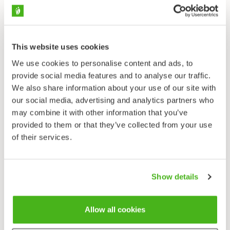
Haitallisuusluokitus
Vakiintunut vieraslaji.
This website uses cookies
Apinankukat ovat pohjoisamerikkalaisia
We use cookies to personalise content and ads, to
koristekasveja, jotka toisinaan villiytyvät luontoomme.
provide social media features and to analyse our traffic.
Täpläapinankukka on sukunsa ainoa Suomessa
We also share information about your use of our site with
hoidettujen puutarhojen ulkopuolella jossain määrin
our social media, advertising and analytics partners who
esiintyvä laji (noin 50 karkukasvupaikkaa tunnetaan).
may combine it with other information that you’ve
Muut apinankukkalajit ja viljelylajikkeet selviävät
provided to them or that they’ve collected from your use
meillä lähes yksinomaan viljeltynä. Toisin kuin eräät
of their services.
ongelmallisiksi rikkaruohoiksi riehaantuneet tai
alkuperäisen lajistomme uhkaksi osoittautuneet
tulokaslajit, täpläapinankukka vaikutti varsin
Show details
harmittomalta, mutta nykyisin se luokiteltu
haitalliseksi vieraslajiksi. Kotiseuduillaan läntisessä
Pohjois-Amerikassa laji viihtyy erilaisissa
Allow all cookies
kosteahkoissa ympäristöissä – meillä sen tapaa