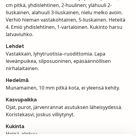
cm pitkä, yhdislehtinen, 2-huulinen; ylähuuli 2-
liuskainen, alahuuli 3-liuskainen, nielu melko avoin.
Verhiö hieman vastakohtainen, 5-liuskainen. Heteitä
4. Emiö yhdislehtinen, 1-vartaloinen. Kukinto harsu
latvaviuhko.
Lehdet
Vastakkain, lyhytruotisia–ruodittomia. Lapa
leveänpuikea, silposuoninen, epäsäännöllisen
nirhalaitainen.
Hedelmä
Munamainen, 10 mm pitkä kota, ei yleensä kehity.
Kasvupaikka
Ojat, purot, järvenrannat asutuksen läheisyydessä.
Koristekasvi, joskus villiytynyt.
Kukinta
Heinä–elokuu.