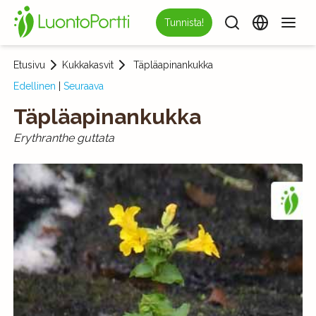
Tunnista!
Etusivu
Kukkakasvit
Täpläapinankukka
Edellinen
|
Seuraava
Täpläapinankukka
Erythranthe guttata