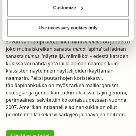
useimmiten samankaltaisilta paikoilta,
todennäköisimmin toki asutuksen lähituntumasta.
Customize
Ensimmäisinä apinankukissa kiinnittävät huomiota
kasvin jännittävän näköiset kukat, jotka lienevät
Use necessary cookies only
innoittuneet myös niiden tieteellisen nimen antajaa.
Suvun vanhempi tieteellinen nimi
mimulus
on johdettu
joko muinaiskreikan sanasta
mimo
, ’apina’ tai latinan
sanasta
mimus
, ’näyttelijä, miimikko’ – edestä katsoen
kukissa voi nähdä yhtä lailla apinan naaman kuin
klassisten näytelmien näyttelijöiden käyttämän
naamarin. Paitsi puutarhojen koristekasvi,
täpläapinankukka on myös tärkeä malliorganismi
ekologian ja genetiikan tutkimuksessa. Lajin genomi,
perimäaines, selvitettiin kokonaisuudessaan vuonna
2007. Amerikan intiaaneille apinankukka on ollut
perinteinen lääkekasvi särkyjen ja haavojen hoitoon.
Lähetä palautetta!