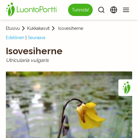
Tunnista!
Etusivu
Kukkakasvit
Isovesiherne
Edellinen
|
Seuraava
Isovesiherne
Utricularia vulgaris