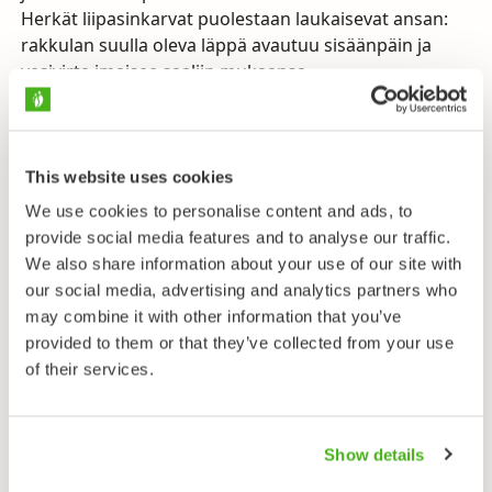
Herkät liipasinkarvat puolestaan laukaisevat ansan:
rakkulan suulla oleva läppä avautuu sisäänpäin ja
vesivirta imaisee saaliin mukaansa
silmänräpäyksessä. Pyydyksen sisäpinnan tähtikarvat
erittävät ruoansulatusaineita, jotka muuttavat saaliin
kudokset kasville käyttökelpoiseen muotoon.
Pyyntirakkulat ovat harvoin tyhjiä, yleensä niissä on
This website uses cookies
saalistettuja
vesikirppuja
,
hankajalkaisia
ja
sääsken
We use cookies to personalise content and ads, to
toukkia
, mutta myös kasviperäistä ravinnetta kuten
provide social media features and to analyse our traffic.
siitepölyä ja levää.
We also share information about your use of our site with
our social media, advertising and analytics partners who
Vesiherneen kukka muistuttaa paljon
may combine it with other information that you’ve
keltakannusruohon (
Linaria vulgaris
) kukkaa, vaikka
provided to them or that they’ve collected from your use
kasvit eivät lähisukulaisia olekaan. Molempien
of their services.
kukkien sisäosat ovat kuitenkin hyvin suojattu,
keltakannusruoho varjelee ennen muuta
mesivarastoaan pölyttäjäksi sopimattomilta
Show details
hyönteisiltä, vesiherne siitepölyään vesiroiskeilta.
Vesiherneillä on syksyisin versojen kärjissä kylmää