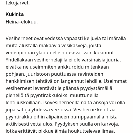
tekojärvet.
Kukinta
Heinä–elokuu.
Vesiherneet ovat vedessä vapaasti keijuvia tai märällä
muta-alustalla makaavia vesikasveja, joista
vedenpinnan yläpuolelle nousevat vain kukinnot.
Yhdelläkään vesihernelajilla ei ole varsinaisia juuria,
eivätkä ne useimmiten ankkuroidu mitenkään
pohjaan. Juuristoon puuttuessa ravinteiden
hankkimisen tehtävä on langennut lehdille. Useimmat
vesiherneet leventävät leipäänsä pyydystämällä
pieneliöitä pyyntirakkuloiksi muuttuneilla
lehtiliuskoillaan. Isovesiherneellä näitä ansoja voi olla
jopa satoja yhdessä versossa. Vesiherne kehittää
pyyntirakkuloihin alipaineen pumppaamalla niistä
aktiivisesti vettä ulos. Pyydyksen suulla on karvoja,
jotka erittävät pikkueläimiä houkuttelevaa limaa.