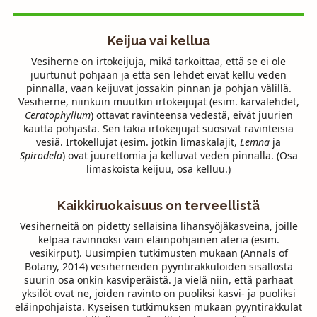
Keijua vai kellua
Vesiherne on irtokeijuja, mikä tarkoittaa, että se ei ole
juurtunut pohjaan ja että sen lehdet eivät kellu veden
pinnalla, vaan keijuvat jossakin pinnan ja pohjan välillä.
Vesiherne, niinkuin muutkin irtokeijujat (esim. karvalehdet,
Ceratophyllum
) ottavat ravinteensa vedestä, eivät juurien
kautta pohjasta. Sen takia irtokeijujat suosivat ravinteisia
vesiä. Irtokellujat (esim. jotkin limaskalajit,
Lemna
ja
Spirodela
) ovat juurettomia ja kelluvat veden pinnalla. (Osa
limaskoista keijuu, osa kelluu.)
Kaikkiruokaisuus on terveellistä
Vesiherneitä on pidetty sellaisina lihansyöjäkasveina, joille
kelpaa ravinnoksi vain eläinpohjainen ateria (esim.
vesikirput). Uusimpien tutkimusten mukaan (Annals of
Botany, 2014) vesiherneiden pyyntirakkuloiden sisällöstä
suurin osa onkin kasviperäistä. Ja vielä niin, että parhaat
yksilöt ovat ne, joiden ravinto on puoliksi kasvi- ja puoliksi
eläinpohjaista. Kyseisen tutkimuksen mukaan pyyntirakkulat