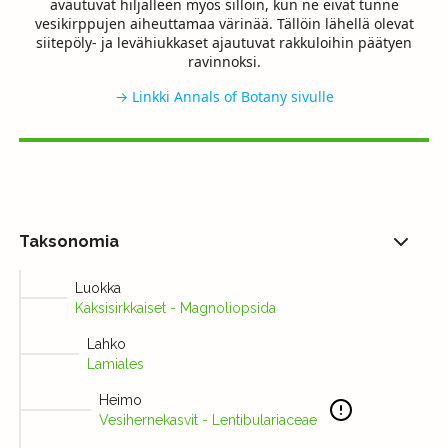
avautuvat hiljalleen myös silloin, kun ne eivät tunne
vesikirppujen aiheuttamaa värinää. Tällöin lähellä olevat
siitepöly- ja levähiukkaset ajautuvat rakkuloihin päätyen
ravinnoksi.
→ Linkki Annals of Botany sivulle
Taksonomia
Luokka
Kaksisirkkaiset - Magnoliopsida
Lahko
Lamiales
Heimo
Vesihernekasvit - Lentibulariaceae