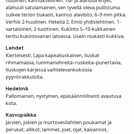
huulinen, kannuksellinen. Ylä- ja alahuuli ehyet,
alahuuli satulamainen, sen tyvellä oleva pullistuma
sulkee teriön tiukasti, kannus alaviisto, 6–9 mm pitkä.
Verhiö 2-huulinen. Heteitä 2. Emiö yhdislehtinen, 1-
vartaloinen, 2-luottinen. Kukinto 5–10-kukkainen
terttu kukintovanan latvassa. Usein niukasti kukkiva.
Lehdet
Kierteisesti. Lapa kapealiuskainen, liuskat
rihmamaisia, tummanvihreitä–ruskeita–punertavia,
liuskojen kärjessä vaihtelevankokoisia
pyyntirakkuloita.
Hedelmä
Pallomainen, nystyinen, epäsäännöllisesti avautuva
kota.
Kasvupaikka
Järvien, jokien ja murtovesilahtien poukamat ja
perukat, allikot, lammet, joet, ojat, kaivannot,