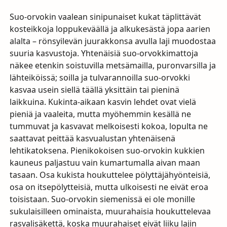
Suo-orvokin vaalean sinipunaiset kukat täplittävät
kosteikkoja loppukeväällä ja alkukesästä jopa aarien
alalta – rönsyilevän juurakkonsa avulla laji muodostaa
suuria kasvustoja. Yhtenäisiä suo-orvokkimattoja
näkee etenkin soistuvilla metsämailla, puronvarsilla ja
lähteiköissä; soilla ja tulvarannoilla suo-orvokki
kasvaa usein siellä täällä yksittäin tai pieninä
laikkuina. Kukinta-aikaan kasvin lehdet ovat vielä
pieniä ja vaaleita, mutta myöhemmin kesällä ne
tummuvat ja kasvavat melkoisesti kokoa, lopulta ne
saattavat peittää kasvualustan yhtenäisenä
lehtikatoksena. Pienikokoisen suo-orvokin kukkien
kauneus paljastuu vain kumartumalla aivan maan
tasaan. Osa kukista houkuttelee pölyttäjähyönteisiä,
osa on itsepölytteisiä, mutta ulkoisesti ne eivät eroa
toisistaan. Suo-orvokin siemenissä ei ole monille
sukulaisilleen ominaista, muurahaisia houkuttelevaa
rasvalisäkettä, koska muurahaiset eivät liiku lajin