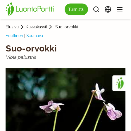
Tunnista!
Etusivu
Kukkakasvit
Suo-orvokki
Edellinen
|
Seuraava
Suo-orvokki
Viola palustris