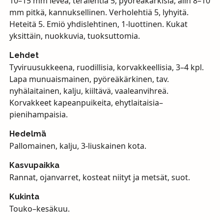
10–15 mm leveä; terälehtiä 5, pyöreäkärkisiä, alin 8–10
mm pitkä, kannuksellinen. Verholehtiä 5, lyhyitä.
Heteitä 5. Emiö yhdislehtinen, 1-luottinen. Kukat
yksittäin, nuokkuvia, tuoksuttomia.
Lehdet
Tyviruusukkeena, ruodillisia, korvakkeellisia, 3–4 kpl.
Lapa munuaismainen, pyöreäkärkinen, tav.
nyhälaitainen, kalju, kiiltävä, vaaleanvihreä.
Korvakkeet kapeanpuikeita, ehytlaitaisia–
pienihampaisia.
Hedelmä
Pallomainen, kalju, 3-liuskainen kota.
Kasvupaikka
Rannat, ojanvarret, kosteat niityt ja metsät, suot.
Kukinta
Touko–kesäkuu.