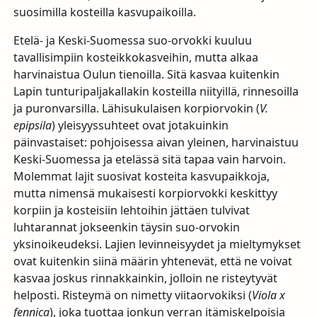
suosimilla kosteilla kasvupaikoilla.
Etelä- ja Keski-Suomessa suo-orvokki kuuluu
tavallisimpiin kosteikkokasveihin, mutta alkaa
harvinaistua Oulun tienoilla. Sitä kasvaa kuitenkin
Lapin tunturipaljakallakin kosteilla niityillä, rinnesoilla
ja puronvarsilla. Lähisukulaisen korpiorvokin (
V.
epipsila
) yleisyyssuhteet ovat jotakuinkin
päinvastaiset: pohjoisessa aivan yleinen, harvinaistuu
Keski-Suomessa ja etelässä sitä tapaa vain harvoin.
Molemmat lajit suosivat kosteita kasvupaikkoja,
mutta nimensä mukaisesti korpiorvokki keskittyy
korpiin ja kosteisiin lehtoihin jättäen tulvivat
luhtarannat jokseenkin täysin suo-orvokin
yksinoikeudeksi. Lajien levinneisyydet ja mieltymykset
ovat kuitenkin siinä määrin yhtenevät, että ne voivat
kasvaa joskus rinnakkainkin, jolloin ne risteytyvät
helposti. Risteymä on nimetty viitaorvokiksi (
Viola x
fennica
), joka tuottaa jonkun verran itämiskelpoisia