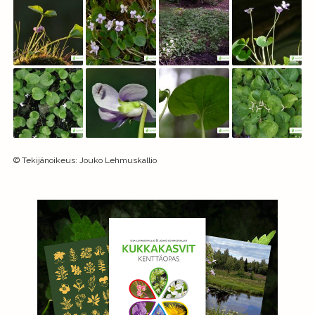
©
Tekijänoikeus
:
Jouko Lehmuskallio