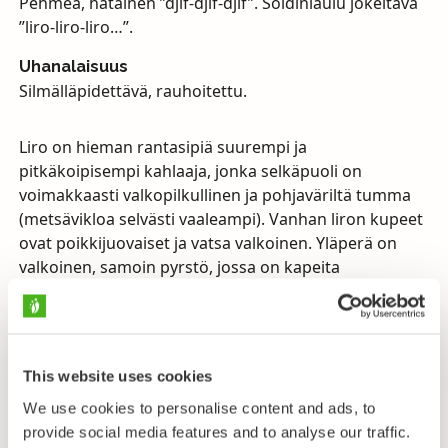
Pehmeä, hätäinen ”djif-djif-djif”. Soidinlaulu jokeltava
”liro-liro-liro…”.
Uhanalaisuus
Silmälläpidettävä, rauhoitettu.
Liro on hieman rantasipiä suurempi ja
pitkäkoipisempi kahlaaja, jonka selkäpuoli on
voimakkaasti valkopilkullinen ja pohjaväriltä tumma
(metsävikloa selvästi vaaleampi). Vanhan liron kupeet
ovat poikkijuovaiset ja vatsa valkoinen. Yläperä on
valkoinen, samoin pyrstö, jossa on kapeita
poikkijuovia. Nuori liro muistuttaa aikuista, mutta sen
selkäpuolen höyhenreunat ovat ruosteenkeltaisia.
Liron koivet ovat vanhalla linnulla vaalean vihreät
This website uses cookies
(nimi ruotsiksi onkin grönbena eli vihreäjalkainen) ja
nuorella okrankeltaiset. Nokka on vihertävätyvisesti
We use cookies to personalise content and ads, to
mustanruskea (vanha lintu) tai ruskea–vihertävä
provide social media features and to analyse our traffic.