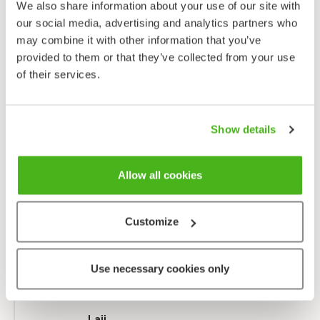
(nuori lintu). Silmän värikalvo on tummanruskea.
We also share information about your use of our site with
our social media, advertising and analytics partners who
may combine it with other information that you’ve
Lähetä palautetta!
provided to them or that they’ve collected from your use
of their services.
Taksonomia
Show details
Luokka
Linnut - Aves
Allow all cookies
Lahko
Rantalinnut - Charadriiformes
Customize
Heimo
Kurpat - Scolopacidae
Use necessary cookies only
Suku
Viklot - Tringa
Laji