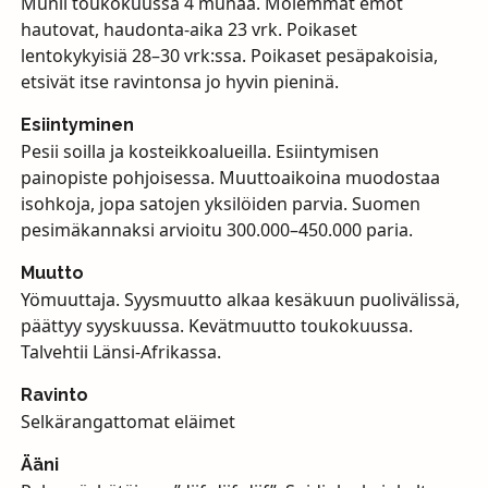
Munii toukokuussa 4 munaa. Molemmat emot
hautovat, haudonta-aika 23 vrk. Poikaset
lentokykyisiä 28–30 vrk:ssa. Poikaset pesäpakoisia,
etsivät itse ravintonsa jo hyvin pieninä.
Esiintyminen
Pesii soilla ja kosteikkoalueilla. Esiintymisen
painopiste pohjoisessa. Muuttoaikoina muodostaa
isohkoja, jopa satojen yksilöiden parvia. Suomen
pesimäkannaksi arvioitu 300.000–450.000 paria.
Muutto
Yömuuttaja. Syysmuutto alkaa kesäkuun puolivälissä,
päättyy syyskuussa. Kevätmuutto toukokuussa.
Talvehtii Länsi-Afrikassa.
Ravinto
Selkärangattomat eläimet
Ääni