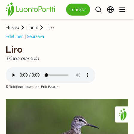
Tunnista!
Etusivu
Linnut
Liro
Edellinen
|
Seuraava
Liro
Tringa glareola
©
Tekijänoikeus
:
Jan-Erik Bruun