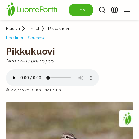
Tunnista!
Etusivu
Linnut
Pikkukuovi
Edellinen
|
Seuraava
Pikkukuovi
Numenius phaeopus
©
Tekijänoikeus
:
Jan-Erik Bruun