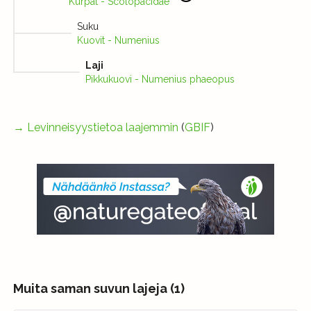
Kurpat - Scolopacidae
Suku
Kuovit - Numenius
Laji
Pikkukuovi - Numenius phaeopus
→
Levinneisyystietoa laajemmin
(
GBIF
)
Muita saman suvun lajeja (1)