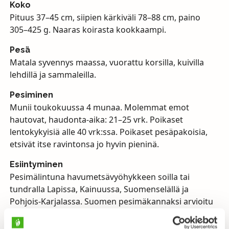
Koko
Pituus 37–45 cm, siipien kärkiväli 78–88 cm, paino
305–425 g. Naaras koirasta kookkaampi.
Pesä
Matala syvennys maassa, vuorattu korsilla, kuivilla
lehdillä ja sammaleilla.
Pesiminen
Munii toukokuussa 4 munaa. Molemmat emot
hautovat, haudonta-aika: 21–25 vrk. Poikaset
lentokykyisiä alle 40 vrk:ssa. Poikaset pesäpakoisia,
etsivät itse ravintonsa jo hyvin pieninä.
Esiintyminen
Pesimälintuna havumetsävyöhykkeen soilla tai
tundralla Lapissa, Kainuussa, Suomenselällä ja
Pohjois-Karjalassa. Suomen pesimäkannaksi arvioitu
30.000–50.000 paria.