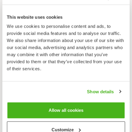
Muutto
Yö- ja päivämuuttaja. Syysmuutto kesäkuun
puolivälistä syyskuun alkuun, kevätmuutto
This website uses cookies
(huhti–)toukokuussa. Talvehtii Länsi-Afrikassa.
We use cookies to personalise content and ads, to
provide social media features and to analyse our traffic.
Ravinto
We also share information about your use of our site with
Selkärangattomat eläimet.
our social media, advertising and analytics partners who
Ääni
may combine it with other information that you’ve
Nopea ”kjy-jy-jy-jy-jy-jy”.
provided to them or that they’ve collected from your use
of their services.
Uhanalaisuus
Elinvoimainen, rauhoitettu.
Show details
Pikkukuovi muistuttaa kuovia, mutta on kooltaan
pienempi, nokka on lyhyempi ja kärkiosasta jyrkästi
Allow all cookies
taipunut. Pikkukuovilla on päälaella kaksi tummaa
pitkittäisraitaa (puuttuvat kuovilta). Puku on
kauttaaltaan kellanruskeankirjava ja lennossa
Customize