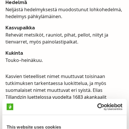
Hedelmä
Neljästä hedelmyksestä muodostunut lohkohedelmä,
hedelmys pähkylämäinen.
Kasvupaikka
Rehevät metsiköt, rauniot, pihat, pellot, niityt ja
tienvarret, myös painolastipaikat.
Kukinta
Touko–heinäkuu.
Kasvien tieteelliset nimet muuttuvat toisinaan
tutkimuksen tarkentaessa luokittelua, ja myös
suomalaiset nimet muuttuvat eri syistä. Elias
Tillandzin luettelossa vuodelta 1683 akankaalit
esiintyivät nimellä ämmän suurus. Lönnrot muutti
tämän nykyiseen muotoon akankaali. Ehkä
markkinointisyistä puutarhakaupan piirissä
akankaaleista on myöhemmin alettu käyttää nimeä
This website uses cookies