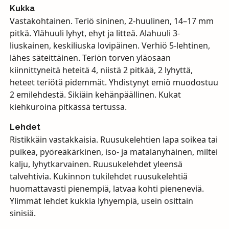
Kukka
Vastakohtainen. Teriö sininen, 2-huulinen, 14–17 mm
pitkä. Ylähuuli lyhyt, ehyt ja litteä. Alahuuli 3-
liuskainen, keskiliuska lovipäinen. Verhiö 5-lehtinen,
lähes säteittäinen. Teriön torven yläosaan
kiinnittyneitä heteitä 4, niistä 2 pitkää, 2 lyhyttä,
heteet teriötä pidemmät. Yhdistynyt emiö muodostuu
2 emilehdestä. Sikiäin kehänpäällinen. Kukat
kiehkuroina pitkässä tertussa.
Lehdet
Ristikkäin vastakkaisia. Ruusukelehtien lapa soikea tai
puikea, pyöreäkärkinen, iso- ja matalanyhäinen, miltei
kalju, lyhytkarvainen. Ruusukelehdet yleensä
talvehtivia. Kukinnon tukilehdet ruusukelehtiä
huomattavasti pienempiä, latvaa kohti pieneneviä.
Ylimmät lehdet kukkia lyhyempiä, usein osittain
sinisiä.