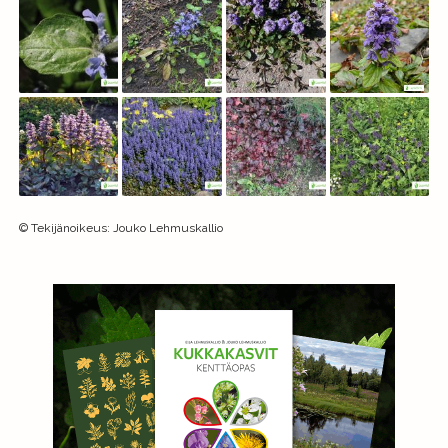
©
Tekijänoikeus
:
Jouko Lehmuskallio