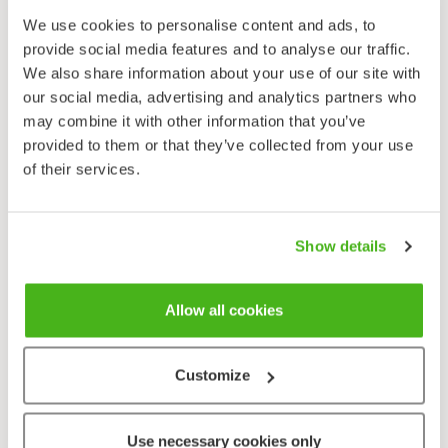
akanhuuli – tiedä sitten, onko nimi sen myyvempi.
We use cookies to personalise content and ads, to
Tieteellisen nimen sukuosa
Ajuga
viittaa
provide social media features and to analyse our traffic.
rohdoskäyttöön. Rönsyakankaalin maanpäällisiä osia
We also share information about your use of our site with
on käytetty jonkin verran lääkintään. Mikään
our social media, advertising and analytics partners who
merkittävä rohtokasvi se ei ole, mutta sillä on
may combine it with other information that you’ve
elimistöä vahvistava, limakalvoja rauhoittava ja
provided to them or that they’ve collected from your use
haavoja parantava vaikutus.
of their services.
Rönsyakankaalia, sekä erityisesti sen puna- ja
kirjavalehtisiä lajikkeita (mm.
Atropurpurea
) viljellään
koristekasveina. Ne menestyvät meillä niin hyvin, että
Show details
voivat karata luontoonkin puutarhan ulkopuolelle tai
säilyä entisen huvilan sijoilla vuosikymmeniä.
Allow all cookies
Rönsyakankaalin ja harvinaisemman kartioakankaalin
(
A. pyramidalis
) risteymiä (
A. pyramidalis
x
reptans
)
tavataan harvinaisena Uudellamaalla ja Varsinais-
Customize
Suomessa.
Use necessary cookies only