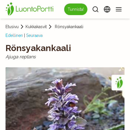
Tunnista!
Etusivu
Kukkakasvit
Rönsyakankaali
Edellinen
|
Seuraava
Rönsyakankaali
Ajuga reptans