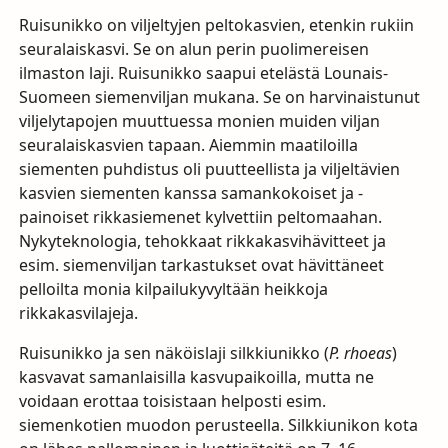
Ruisunikko on viljeltyjen peltokasvien, etenkin rukiin
seuralaiskasvi. Se on alun perin puolimereisen
ilmaston laji. Ruisunikko saapui etelästä Lounais-
Suomeen siemenviljan mukana. Se on harvinaistunut
viljelytapojen muuttuessa monien muiden viljan
seuralaiskasvien tapaan. Aiemmin maatiloilla
siementen puhdistus oli puutteellista ja viljeltävien
kasvien siementen kanssa samankokoiset ja -
painoiset rikkasiemenet kylvettiin peltomaahan.
Nykyteknologia, tehokkaat rikkakasvihävitteet ja
esim. siemenviljan tarkastukset ovat hävittäneet
pelloilta monia kilpailukyvyltään heikkoja
rikkakasvilajeja.
Ruisunikko ja sen näköislaji silkkiunikko (
P. rhoeas
)
kasvavat samanlaisilla kasvupaikoilla, mutta ne
voidaan erottaa toisistaan helposti esim.
siemenkotien muodon perusteella. Silkkiunikon kota