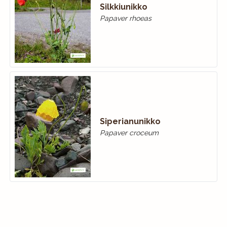
Silkkiunikko
Papaver rhoeas
Siperianunikko
Papaver croceum