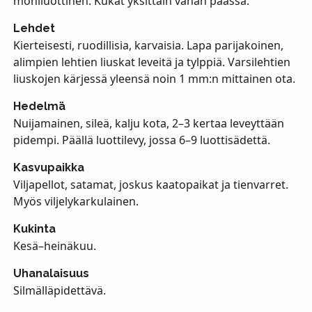
moniluottinen. Kukat yksittäin vanan päässä.
Lehdet
Kierteisesti, ruodillisia, karvaisia. Lapa parijakoinen,
alimpien lehtien liuskat leveitä ja tylppiä. Varsilehtien
liuskojen kärjessä yleensä noin 1 mm:n mittainen ota.
Hedelmä
Nuijamainen, sileä, kalju kota, 2–3 kertaa leveyttään
pidempi. Päällä luottilevy, jossa 6–9 luottisädettä.
Kasvupaikka
Viljapellot, satamat, joskus kaatopaikat ja tienvarret.
Myös viljelykarkulainen.
Kukinta
Kesä–heinäkuu.
Uhanalaisuus
Silmälläpidettävä.