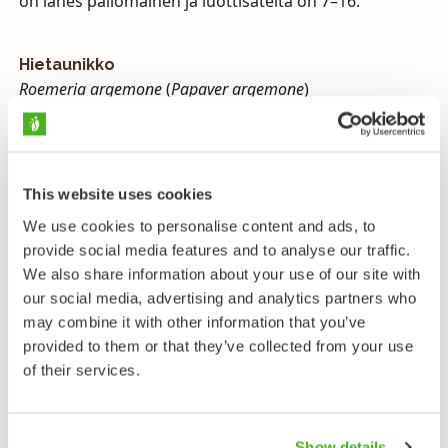
on lähes pallomainen ja luottisäteitä on 7–16.
Hietaunikko
Roemeria argemone
(
Papaver argemone
)
Puikkounikkojen sukuun kuuluva hietaunikko voi
äkkikatsomalta muistuttaa ruisunikkoa. Hietaunikon
terälehdet ovat kapeammat ja yleensä tyveltä
This website uses cookies
mustapilkkuiset ja sen kota, erotuksena sekä ruis-
että silkkiunikkoon, on karheakarvainen. Luottisäteitä
We use cookies to personalise content and ads, to
hietaunikon kodassa on 4–6.
provide social media features and to analyse our traffic.
We also share information about your use of our site with
→ Levinneisyyskartta
(
Kasviatlas
, Helsingin yliopisto)
our social media, advertising and analytics partners who
may combine it with other information that you’ve
provided to them or that they’ve collected from your use
Lähetä palautetta!
of their services.
Show details