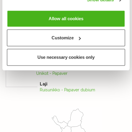
Taksonomia
Lahko
Allow all cookies
Ranunculales
Heimo
Customize
Unikkokasvit - Papaveraceae
Alaheimo
Papaveroideae
Use necessary cookies only
Suku
Unikot - Papaver
Laji
Ruisunikko - Papaver dubium