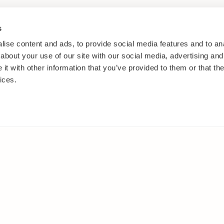
s
ise content and ads, to provide social media features and to anal
about your use of our site with our social media, advertising and
t with other information that you’ve provided to them or that the
ices.
IT
MUUALLA
akasvit
Facebook
 ja pensaat
Instagram
ut
Youtube