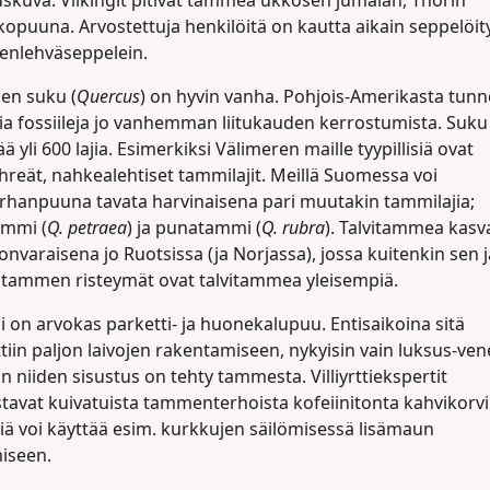
uskuva. Viikingit pitivät tammea ukkosen jumalan, Thorin
opuuna. Arvostettuja henkilöitä on kautta aikain seppelöit
nlehväseppelein.
n suku (
Quercus
) on hyvin vanha. Pohjois-Amerikasta tun
sia fossiileja jo vanhemman liitukauden kerrostumista. Suku
ää yli 600 lajia. Esimerkiksi Välimeren maille tyypillisiä ovat
hreät, nahkealehtiset tammilajit. Meillä Suomessa voi
rhanpuuna tavata harvinaisena pari muutakin tammilajia;
ammi (
Q. petraea
) ja punatammi (
Q. rubra
). Talvitammea kasv
nvaraisena jo Ruotsissa (ja Norjassa), jossa kuitenkin sen j
tammen risteymät ovat talvitammea yleisempiä.
 on arvokas parketti- ja huonekalupuu. Entisaikoina sitä
tiin paljon laivojen rakentamiseen, nykyisin vain luksus-ven
n niiden sisustus on tehty tammesta. Villiyrttiekspertit
stavat kuivatuista tammenterhoista kofeiinitonta kahvikorvi
tiä voi käyttää esim. kurkkujen säilömisessä lisämaun
iseen.