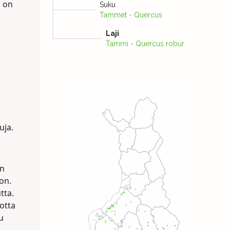
n on
Suku
Tammet - Quercus
Laji
Tammi - Quercus robur
uja.
on
on.
tta.
uotta
u