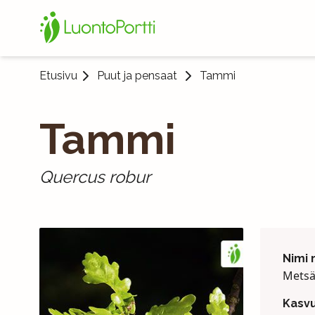
Etusivu
Puut ja pensaat
Tammi
Tammi
Quercus robur
Nimi
Mets
Kasvu