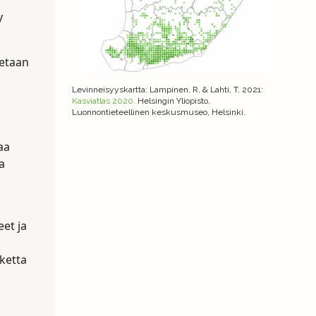
y
netaan
Levinneisyyskartta
: Lampinen, R. & Lahti, T. 2021:
Kasviatlas 2020.
Helsingin Yliopisto,
Luonnontieteellinen keskusmuseo, Helsinki.
aa
a
eet ja
ketta