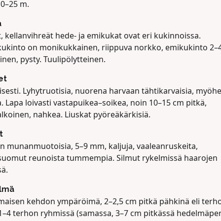
10–25 m.
a
, kellanvihreät hede- ja emikukat ovat eri kukinnoissa.
ukinto on monikukkainen, riippuva norkko, emikukinto 2–4
nen, pysty. Tuulipölytteinen.
et
eisesti. Lyhytruotisia, nuorena harvaan tähtikarvaisia, myö
a. Lapa loivasti vastapuikea–soikea, noin 10–15 cm pitkä,
lkoinen, nahkea. Liuskat pyöreäkärkisiä.
t
an munanmuotoisia, 5–9 mm, kaljuja, vaaleanruskeita,
suomut reunoista tummempia. Silmut rykelmissä haarojen
sä.
lmä
maisen kehdon ympäröimä, 2–2,5 cm pitkä pähkinä eli terho
 1–4 terhon ryhmissä (samassa, 3–7 cm pitkässä hedelmäper