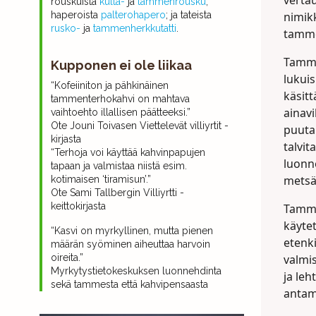
verta
rouskuista
kulta-
ja
tammenrousku
;
haperoista
palterohapero
; ja tateista
nimikk
rusko-
ja
tammenherkkutatti
.
tamme
Tamme
Kupponen ei ole liikaa
lukui
“Kofeiiniton ja pähkinäinen
käsitt
tammenterhokahvi on mahtava
ainavi
vaihtoehto illallisen päätteeksi.”
Ote Jouni Toivasen Viettelevät villiyrtit -
puuta
kirjasta
talvit
“Terhoja voi käyttää kahvinpapujen
luonno
tapaan ja valmistaa niistä esim.
metsä
kotimaisen ‘tiramisun’.”
Ote Sami Tallbergin Villiyrtti -
keittokirjasta
Tammi
käytet
“Kasvi on myrkyllinen, mutta pienen
etenki
määrän syöminen aiheuttaa harvoin
oireita.”
valmi
Myrkytystietokeskuksen luonnehdinta
ja leh
sekä tammesta että kahvipensaasta
antam