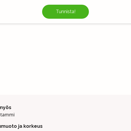
Tunnista!
 myös
ätammi
muoto ja korkeus