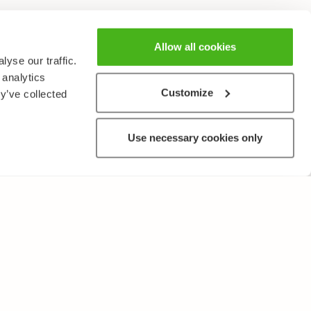
Allow all cookies
yse our traffic.
 analytics
Customize
y’ve collected
Use necessary cookies only
MUUTA
Käyttöehdot ja tietosuojakäytäntö
Lähetä palautetta!
Opettajille ja oppilaitoksille