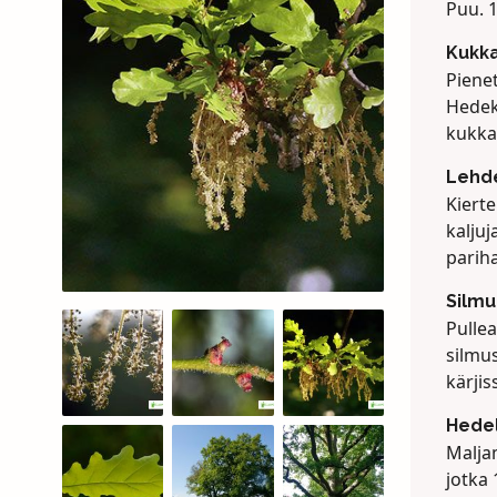
Puu. 
Kukk
Pienet
Hedek
kukkai
Lehd
Kiert
kaljuj
pariha
Silmu
Pulle
silmu
kärjis
Hede
Malja
jotka