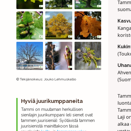
Tamme
suomal
Kasv
Kanga
korist
Kukin
(Touk
Uhana
Ahven
(Suom
©
Tekijänoikeus
:
Jouko Lehmuskallio
Tammi
Hyviä juurikumppaneita
luont
Tammi 
Tammi on muutaman herkullisen
sienilajin juurikumppani (eli sienet ovat
Laji o
tammen juurisieniä). Syötävistä tammen
alkaa 
juurisienistä mainittakoon tässä