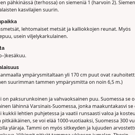
n pähkinässä (terhossa) on siemeniä 1 (harvoin 2). Sieme
aisten kasvilajien suurin.
upaikka
smetsät, lehtomaiset metsät ja kalliokkojen reunat. Myös
epuu, usein viljelykarkulainen.
ta
o–)kesäkuu.
laisuus
anmaalla ympärysmitaltaan yli 170 cm puut ovat rauhoitett
en suurimman tammen ympärysmitta on noin 6,5 m.)
 on paksurunkoinen ja vahvaoksainen puu. Suomessa se 
ainen lähinnä Varsinais-Suomessa, jonka maakuntakasvi se 
kukkii lehtien puhjetessa ja vaatii runsaasti valoa ja kosteu
n pitkäikäinen, se voi elää 1000-vuotiaaksi, Suomessa 300 v
olla yläraja. Tammi on myös sitkeyden ja lujuuden arvostett