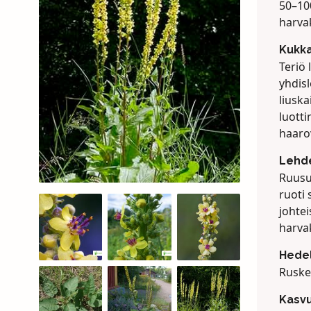
50–100
harva
Kukk
Teriö 
yhdisl
liuska
luott
haaro
Lehd
Ruusuk
ruoti 
johtei
harva
Hede
Ruskea
Kasv