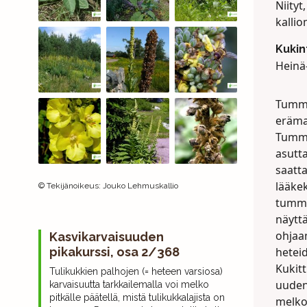
Niityt
kallio
Kukin
Heinä
Tummat
erämai
Tumma
asutt
saatta
lääkek
©
Tekijänoikeus
:
Jouko Lehmuskallio
tumma
näyttä
ohjaam
Kasvikarvaisuuden
pikakurssi, osa 2/368
heteid
Kukit
Tulikukkien palhojen (= heteen varsiosa)
uuden 
karvaisuutta tarkkailemalla voi melko
pitkälle päätellä, mistä tulikukkalajista on
melko