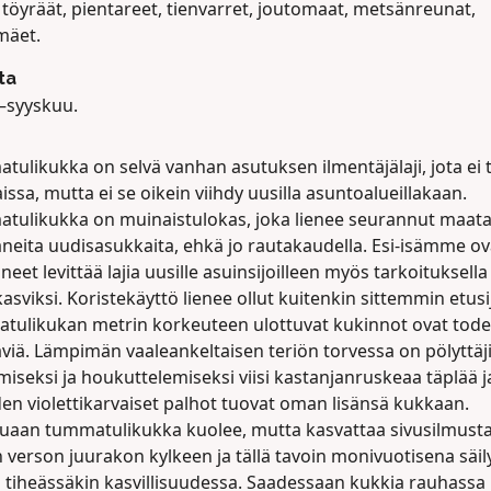
, töyräät, pientareet, tienvarret, joutomaat, metsänreunat,
mäet.
ta
–syyskuu.
ulikukka on selvä vanhan asutuksen ilmentäjälaji, jota ei 
ssa, mutta ei se oikein viihdy uusilla asuntoalueillakaan.
tulikukka on muinaistulokas, joka lienee seurannut maa
aneita uudisasukkaita, ehkä jo rautakaudella. Esi-isämme ov
neet levittää lajia uusille asuinsijoilleen myös tarkoituksella
asviksi. Koristekäyttö lienee ollut kuitenkin sittemmin etusij
tulikukan metrin korkeuteen ulottuvat kukinnot ovat tode
viä. Lämpimän vaaleankeltaisen teriön torvessa on pölyttäj
iseksi ja houkuttelemiseksi viisi kastanjanruskeaa täplää j
en violettikarvaiset palhot tuovat oman lisänsä kukkaan.
tuaan tummatulikukka kuolee, mutta kasvattaa sivusilmust
verson juurakon kylkeen ja tällä tavoin monivuotisena säil
 tiheässäkin kasvillisuudessa. Saadessaan kukkia rauhassa