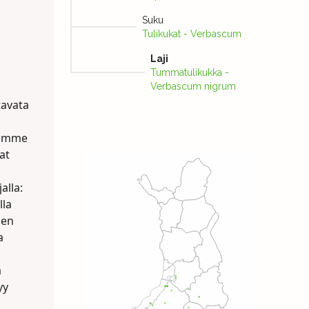
Suku
Tulikukat - Verbascum
Laji
Tummatulikukka -
Verbascum nigrum
tavata
tamme
at
alla:
lla
ien
a
a
yy