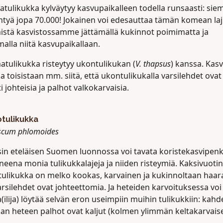
tulikukka kylväytyy kasvupaikalleen todella runsaasti: sie
yntyä jopa 70.000! Jokainen voi edesauttaa tämän komean laj
mistä kasvistossamme jättämällä kukinnot poimimatta ja
malla niitä kasvupaikallaan.
tulikukka risteytyy ukontulikukan (
V. thapsus
) kanssa. Kasv
a toisistaan mm. siitä, että ukontulikukalla varsilehdet ovat
ti johteisia ja palhot valkokarvaisia.
tulikukka
scum phlomoides
sin eteläisen Suomen luonnossa voi tavata koristekasvipenk
eena monia tulikukkalajeja ja niiden risteymiä. Kaksivuoti
tulikukka on melko kookas, karvainen ja kukinnoltaan haar
rsilehdet ovat johteettomia. Ja heteiden karvoituksessa voi
(ilija) löytää selvän eron useimpiin muihin tulikukkiin: kah
an heteen palhot ovat kaljut (kolmen ylimmän keltakarvaise