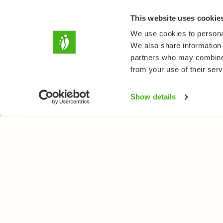
This website uses cookie
We use cookies to personal
We also share information 
partners who may combine i
from your use of their serv
Show details
LUONTOPORTTI
LAJ
Tietoa meistä
Kukk
Verkkolehti
Puut
Verkkokurssit
Linn
Verkkokauppa
Perh