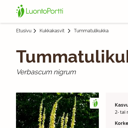
Etusivu
Kukkakasvit
Tummatulikukka
Tummatuliku
Verbascum nigrum
Kasv
2- ta
Kork