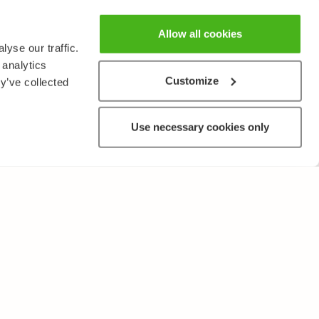
Allow all cookies
yse our traffic.
 analytics
Customize
y’ve collected
Use necessary cookies only
MUUTA
Käyttöehdot ja tietosuojakäytäntö
Lähetä palautetta!
Opettajille ja oppilaitoksille
Tee Kopiosto-ilmoitus