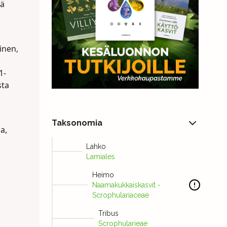
tä
inen,
1-
sta
Taksonomia
a,
Lahko
Lamiales
Heimo
Naamakukkaiskasvit -
Scrophulariaceae
Tribus
Scrophularieae