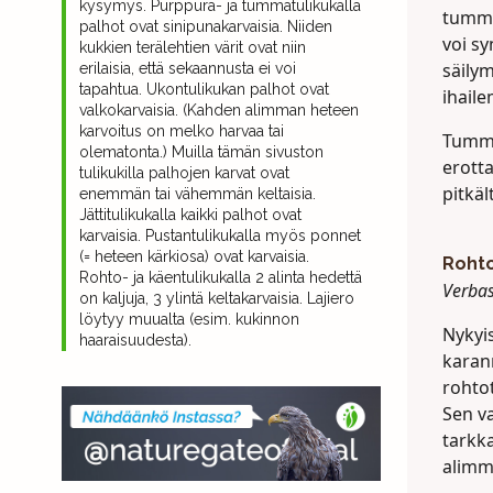
kysymys. Purppura- ja tummatulikukalla
tumma
palhot ovat sinipunakarvaisia. Niiden
voi s
kukkien terälehtien värit ovat niin
säily
erilaisia, että sekaannusta ei voi
tapahtua. Ukontulikukan palhot ovat
ihaile
valkokarvaisia. (Kahden alimman heteen
karvoitus on melko harvaa tai
Tumma
olematonta.) Muilla tämän sivuston
erotta
tulikukilla palhojen karvat ovat
pitkäl
enemmän tai vähemmän keltaisia.
Jättitulikukalla kaikki palhot ovat
karvaisia. Pustantulikukalla myös ponnet
(= heteen kärkiosa) ovat karvaisia.
Rohto
Rohto- ja käentulikukalla 2 alinta hedettä
Verba
on kaljuja, 3 ylintä keltakarvaisia. Lajiero
löytyy muualta (esim. kukinnon
Nykyi
haaraisuudesta).
karann
rohto
Sen va
tarkka
alimm