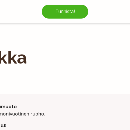
Tunnista!
kka
umuoto
i monivuotinen ruoho.
eus