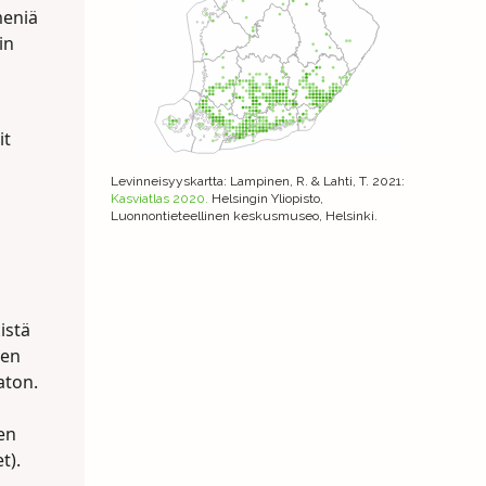
meniä
in
it
Levinneisyyskartta
: Lampinen, R. & Lahti, T. 2021:
Kasviatlas 2020.
Helsingin Yliopisto,
Luonnontieteellinen keskusmuseo, Helsinki.
istä
nen
aton.
den
t).