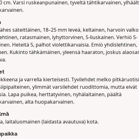
 cm. Varsi ruskeanpunainen, tyveltä tähtikarvainen, ylhääl
karvainen.
a
lähes säteittäinen, 18–25 mm leveä, keltainen, harvoin valko
ehtinen, ratasmainen, lyhyttorvinen, 5-liuskainen. Verhiö 5-
inen. Heteitä 5, palhot violettikarvaisia. Emiö yhdislehtinen, 
inen. Kukinto tähkämäinen, yleensä haaraton, joskus alaosa
va.
et
keena ja varrella kierteisesti. Tyvilehdet melko pitkäruotisi
siipipalteinen, ylimmät varsilehdet ruodittomia, mutta eivät
sia. Lapa puikea, herttatyvinen, nyhälaitainen, päältä
karvainen, alta huopakarvainen.
lmä
, laitaluomainen (laidasta avautuva) kota.
upaikka