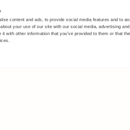
s
ise content and ads, to provide social media features and to anal
about your use of our site with our social media, advertising and
t with other information that you’ve provided to them or that the
ices.
IT
MUUALLA
akasvit
Facebook
 ja pensaat
Instagram
ut
Youtube
oset