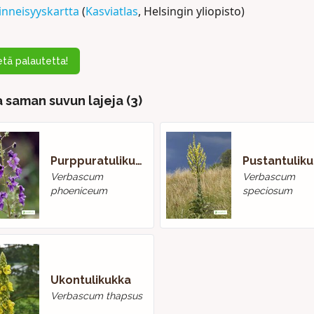
inneisyyskartta
(
Kasviatlas
, Helsingin yliopisto)
tä palautetta!
 saman suvun lajeja (3)
Purppuratulikukka
Pustantulik
Verbascum
Verbascum
phoeniceum
speciosum
Ukontulikukka
Verbascum thapsus