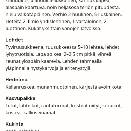
Ylähuuli 2-, alahuuli 3-liuskainen, kannus kapea,
alaspäin kaartuva, noin neljäsosa teriön pituudesta,
nielu valkotäpläinen. Verhiö 2-huulinen, 5-liuskainen.
Heteitä 2. Emiö yhdislehtinen, 1-vartaloinen, 2-
luottinen. Kukat yksittäin vanojen latvoissa.
Lehdet
Tyviruusukkeena, ruusukkeessa 5–10 lehteä, lehdet
lyhytruotisia. Lapa soikea, 2–2,5 cm pitkä, vihreä,
reunat ylöspäin kaarevia. Lehden tahmealla
yläpinnalla nystykarvoja ja eritenystyjä.
Hedelmä
Kellanruskea, munanmuotoinen, kärjestä avoin kota.
Kasvupaikka
Letot, lähteiköt, rantatörmät, kosteat niityt, soraikot,
kosteat kallioseinämät.
Kukinta