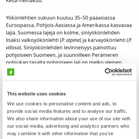
Kesä–heinäkuu.
Yökönlehtien sukuun kuuluu 35–50 pääasiassa
Euroopassa, Pohjois-Aasiassa ja Amerikassa kasvavaa
lajia. Suomessa lajeja on kolme, siniyökönlehden
lisäksi valkoyökönlehti (
P. alpina
) ja karvayökönlehti (
P.
villosa
). Siniyökönlehden levinneisyys painottuu
pohjoiseen Suomeen, ja suunnilleen Perämeren
pohjukan tasalta pohjoiseen laji on melko yleinen
kaikenlaisilla kosteilla paikoilla. Etelä- ja Keski-
Suomessa se kasvaa enimmäkseen maan itäosissa
lettomaisilla soilla, kosteilla niityillä, lähteikköjen
laiteilla ja rannoilla. Ahvenanmaalla laji esiintyy
This website uses cookies
harvinaisena kalkkiperäisillä niityillä. Siniyökönlehti on
We use cookies to personalise content and ads, to
harvinaistunut entisestään levinneisyytensä
provide social media features and to analyse our traffic.
eteläosissa, sillä sen kasvupaikat ovat vähentyneet
We also share information about your use of our site with
ojittamisen seurauksena.
our social media, advertising and analytics partners who
may combine it with other information that you’ve
Tunnetuimpien lihansyöjäkasviemme kihokkien