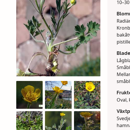
10–30 
Blom
Radiär
Kronb
bakåt
pistille
Blad
Lågbla
Småbla
Mella
småbl
Frukt
Oval,
Växtp
Svedje
hamna