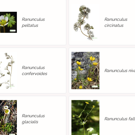
Ranunculus
Ranunculus
peltatus
circinatus
Ranunculus
Ranunculus niva
confervoides
Ranunculus
Ranunculus fall
glacialis