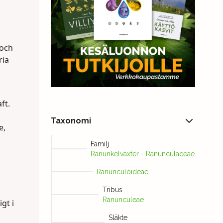
 och
ria
ft.
Taxonomi
e,
Familj
Ranunkelväxter - Ranunculaceae
Ranunculoideae
Tribus
Ranunculeae
gt i
Släkte