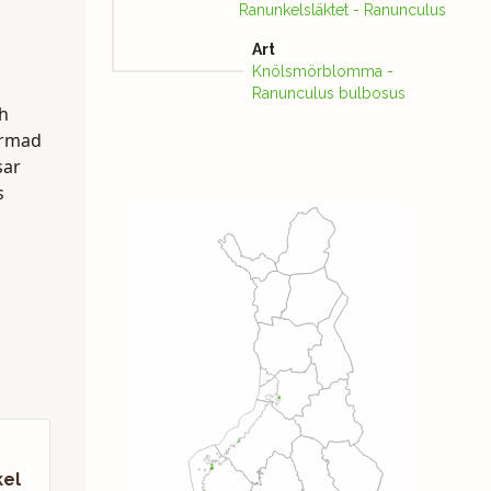
Ranunkelsläktet - Ranunculus
Art
Knölsmörblomma -
Ranunculus bulbosus
ch
ormad
sar
s
el