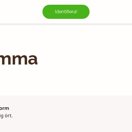
Identifiera!
omma
form
ig ört.