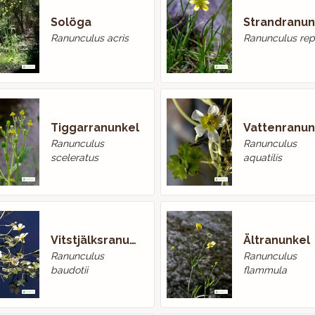
Solöga
Strandranun
Ranunculus acris
Ranunculus rep
Tiggarranunkel
Vattenranun
Ranunculus
Ranunculus
sceleratus
aquatilis
Vitstjälksranunkel
Ältranunkel
Ranunculus
Ranunculus
baudotii
flammula