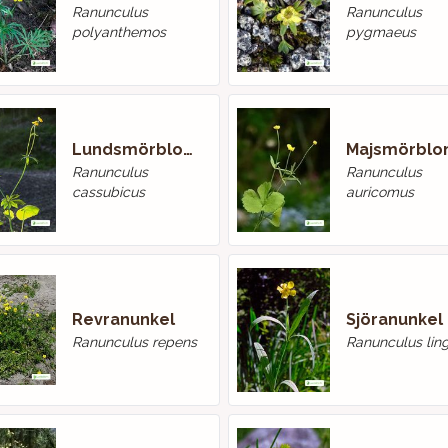
Ranunculus
Ranunculus
polyanthemos
pygmaeus
Lundsmörblomma
Ranunculus
Ranunculus
cassubicus
auricomus
Revranunkel
Sjöranunkel
Ranunculus repens
Ranunculus lin