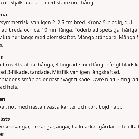
cm. Stjälk upprätt, med stamknöl, hårig.
ma
symmetrisk, vanligen 2–2,5 cm bred. Krona 5-bladig, gul.
lad breda och ca. 10 mm långa. Foderblad spetsiga, håriga
vikta ner längs med blomskaftet. Många ståndare. Många f
r.
en
d rosettställda, håriga, 3-fingrade med långt hårigt bladska
d 3-flikade, tandade. Mittflik vanligen långskaftad.
nbladens småblad endast svagt flikade. Övre blad 3-fingrad
ad hela.
en
 kal, nöt med nästan vassa kanter och kort böjd näbb.
lats
marksängar, torrängar, ängar, hällmarker, gårdar och tillfälli
r.