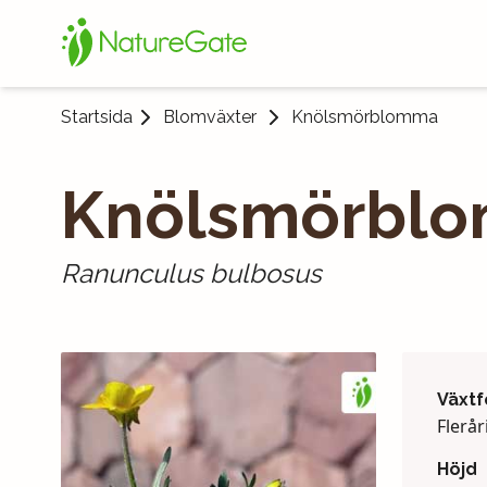
Startsida
Blomväxter
Knölsmörblomma
Knölsmörbl
Ranunculus bulbosus
Växt
Flerår
Höjd