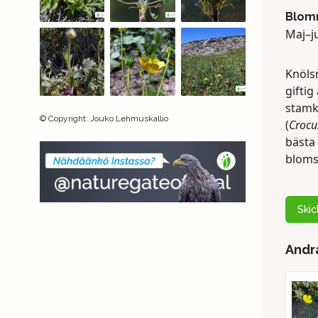
Blomn
Maj–ju
Knöl
giftig
stamkn
©
Copyright
:
Jouko Lehmuskallio
(
Crocu
bästa
bloms
Ski
Andra