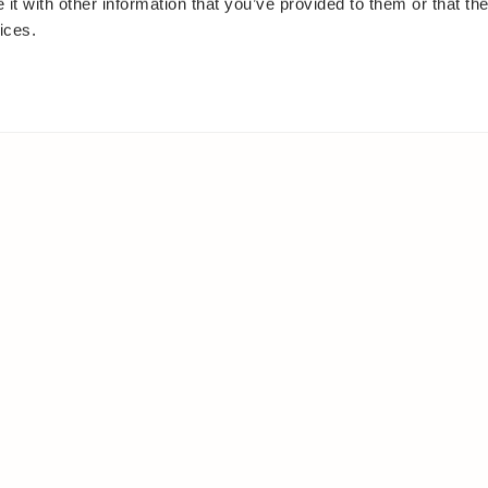
t with other information that you’ve provided to them or that the
ices.
ANNANSTANS PÅ WEBBEN
Facebook
ar
Instagram
Youtube