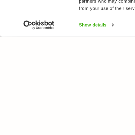
partners who may combine i
from your use of their serv
Show details
NATUREGATE
ARTER
Om oss
Blomväxter
Webbutik
Träd och busk
Fåglar
Fjärilar
Fiskar