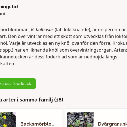
ingstid
ni.
smörblomman,
R. bulbosus
(lat. lökliknande), är en perenn o
 art. Den övervintrar med ett skott som utvecklas från lökf
öl. Varje år utvecklas en ny knöl ovanför den förra. Kroku
s
spp.) har en liknande knöl som övervintringsorgan. Arten
 kännetecken är dess foderblad som är nedböjda längs
kaften.
cka oss feedback
 arter i samma familj (18)
Backsmörblomma
Dvärgranunk