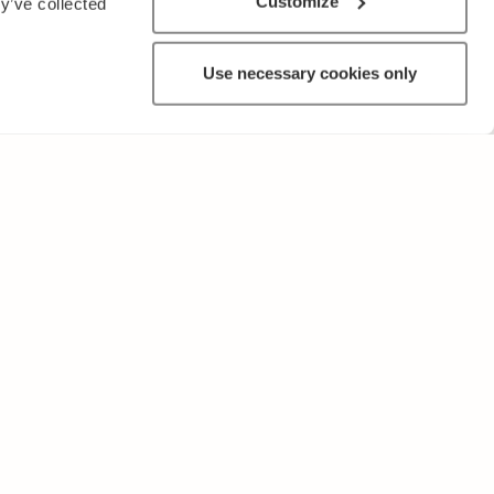
Customize
y’ve collected
Use necessary cookies only
ANNAT
Användarvillkor och sekretesspolicy
Skicka oss feedback