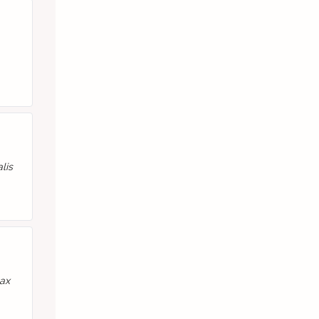
lis
ax