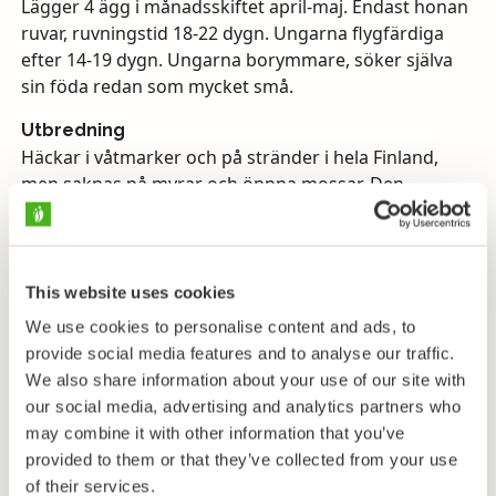
Lägger 4 ägg i månadsskiftet april-maj. Endast honan
ruvar, ruvningstid 18-22 dygn. Ungarna flygfärdiga
efter 14-19 dygn. Ungarna borymmare, söker själva
sin föda redan som mycket små.
Utbredning
Häckar i våtmarker och på stränder i hela Finland,
men saknas på myrar och öppna mossar. Den
häckande stammen i Finland beräknas uppgå till
90.000-180.000 par.
Flyttning
This website uses cookies
Nattflyttare. Höstflyttningen i september-november,
We use cookies to personalise content and ads, to
återkomst i april-maj. Övervintrar i västra och södra
provide social media features and to analyse our traffic.
Europa.
We also share information about your use of our site with
Föda
our social media, advertising and analytics partners who
Ryggradslösa djur.
may combine it with other information that you’ve
provided to them or that they’ve collected from your use
Läten
of their services.