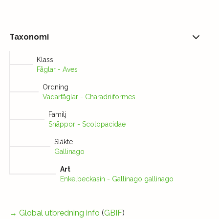
Taxonomi
Klass
Fåglar - Aves
Ordning
Vadarfåglar - Charadriiformes
Familj
Snäppor - Scolopacidae
Släkte
Gallinago
Art
Enkelbeckasin - Gallinago gallinago
→
Global utbredning info
(
GBIF
)