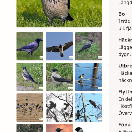
Längd
Bo
I träd
ull, f
Häck
Lägger
dygn.
Utbr
Häckar
häckni
Flytt
En del
Höstf
Övervi
Föda