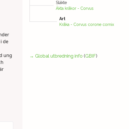
Släkte
Äkta kråkor - Corvus
Art
Kråka - Corvus corone cornix
Under
i de
ed ung
→
Global utbredning info
(
GBIF
)
ch
är