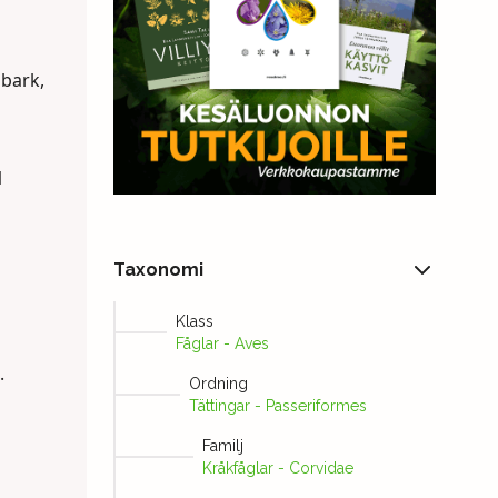
nbark,
1
Taxonomi
Klass
Fåglar - Aves
.
Ordning
Tättingar - Passeriformes
Familj
Kråkfåglar - Corvidae