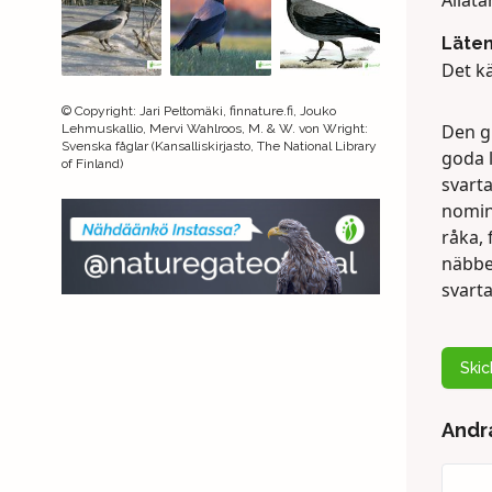
Alläta
Läte
Det k
©
Copyright
:
Jari Peltomäki, finnature.fi, Jouko
Den gr
Lehmuskallio, Mervi Wahlroos, M. & W. von Wright:
Svenska fåglar (Kansalliskirjasto, The National Library
goda l
of Finland)
svart
nomin
råka, 
näbbe
svarta
Ski
Andra