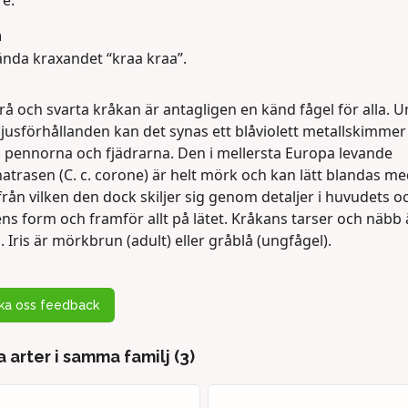
re.
n
ända kraxandet “kraa kraa”.
å och svarta kråkan är antagligen en känd fågel för alla. 
jusförhållanden kan det synas ett blåviolett metallskimmer 
a pennorna och fjädrarna. Den i mellersta Europa levande
atrasen (C. c. corone) är helt mörk och kan lätt blandas m
från vilken den dock skiljer sig genom detaljer i huvudets o
ns form och framför allt på lätet. Kråkans tarser och näbb 
. Iris är mörkbrun (adult) eller gråblå (ungfågel).
cka oss feedback
 arter i samma familj (3)