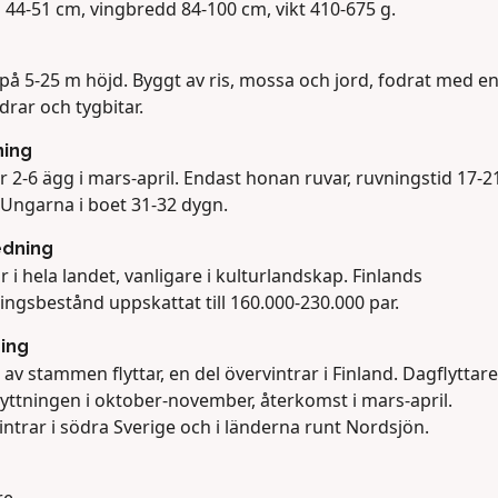
 44-51 cm, vingbredd 84-100 cm, vikt 410-675 g.
 på 5-25 m höjd. Byggt av ris, mossa och jord, fodrat med e
jädrar och tygbitar.
ning
 2-6 ägg i mars-april. Endast honan ruvar, ruvningstid 17-2
 Ungarna i boet 31-32 dygn.
edning
 i hela landet, vanligare i kulturlandskap. Finlands
ngsbestånd uppskattat till 160.000-230.000 par.
ning
 av stammen flyttar, en del övervintrar i Finland. Dagflyttare
lyttningen i oktober-november, återkomst i mars-april.
ntrar i södra Sverige och i länderna runt Nordsjön.