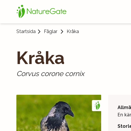
Startsida
Fåglar
Kråka
Kråka
Corvus corone cornix
Allm
En kän
Storl