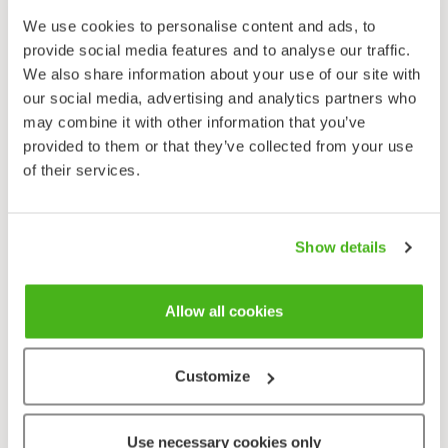
We use cookies to personalise content and ads, to
Läten
provide social media features and to analyse our traffic.
En vittljudande tjatande skrikserie och olika gnällande
We also share information about your use of our site with
ljud.
our social media, advertising and analytics partners who
may combine it with other information that you’ve
Duvhöken är en kraftfull hök med breda korta vingar
provided to them or that they’ve collected from your use
och lång stjärt.
of their services.
Duvhökshanen är betydligt mindre än honan och kan
lätt förväxlas med den mindre sparvhöken (honan).
Duvhöken har kraftigare buk och armen och halsen
Show details
är längre. Huvudet är längre utsträckt och bakdelen
ser tjockare ut vid den vita övergumpen. I flykten
Allow all cookies
påminner den om ett kors (jfr. sparvhök). Flykten
består av några snabba vingslag och rak glidflykt.
Ibland kan duvhöken kretsflyga.
Customize
Den adulta duvhöken är grå på ovansidan och tätt
tvärrandig på undersidan. Med åldern utvecklas
Use necessary cookies only