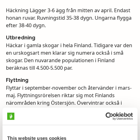
Häckning Lägger 3-6 ägg från mitten av april. Endast
honan ruvar. Ruvningstid 35-38 dygn. Ungarna flygga
efter 38-40 dygn.
Utbredning
Häckar i gamla skogar i hela Finland. Tidigare var den
en urskogsart men klarar sig numera också i små
skogar. Den nuvarande populationen i Finland
beräknas till 4.500-5.500 par.
Flyttning
Flyttar i september-november och återvänder i mars-
maj. Flyttningsrörelsen riktar sig mot Finlands
närområden kring Östersjön. Övervintrar också i
Finland.
Föda
Äter fåglar och däggdjur upptill fasanens och harens
storlek.
This website uses cookies