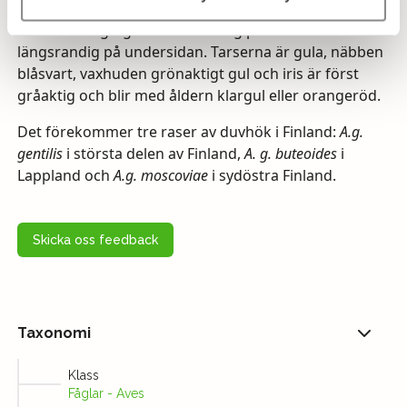
ryggens blågrå färg och buksidans tvärränder blir
smalare. Ungfågeln är brunaktig på ovansidan och
längsrandig på undersidan. Tarserna är gula, näbben
blåsvart, vaxhuden grönaktigt gul och iris är först
gråaktig och blir med åldern klargul eller orangeröd.
Det förekommer tre raser av duvhök i Finland:
A.g.
gentilis
i största delen av Finland,
A. g. buteoides
i
Lappland och
A.g. moscoviae
i sydöstra Finland.
Skicka oss feedback
Taxonomi
Klass
Fåglar - Aves