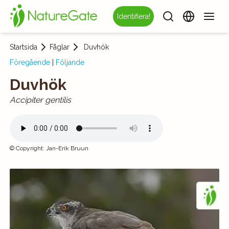
Identifiera!
Startsida
Fåglar
Duvhök
Föregående
|
Följande
Duvhök
Accipiter gentilis
©
Copyright
:
Jan-Erik Bruun