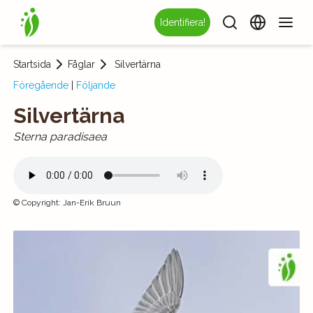
Identifiera!
Startsida
Fåglar
Silvertärna
Föregående
|
Följande
Silvertärna
Sterna paradisaea
©
Copyright
:
Jan-Erik Bruun