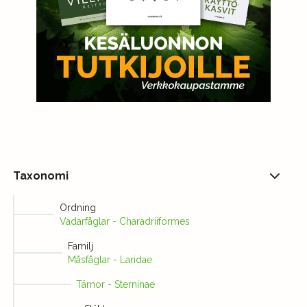
Taxonomi
Ordning
Vadarfåglar - Charadriiformes
Familj
Måsfåglar - Laridae
Tärnor - Sterninae