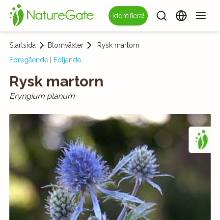
Identifiera!
Startsida
Blomväxter
Rysk martorn
Föregående
|
Följande
Rysk martorn
Eryngium planum