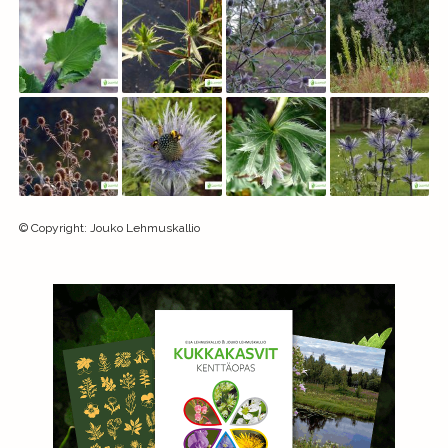
©
Copyright
:
Jouko Lehmuskallio