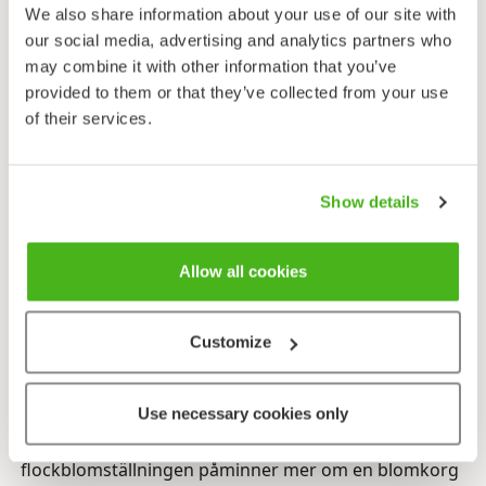
Augusti-september.
We also share information about your use of our site with
our social media, advertising and analytics partners who
Martornen är sällsynt i Finlands natur, men i de
may combine it with other information that you’ve
flockblommiga växternas familj som helhet utgör de
provided to them or that they’ve collected from your use
det största släktet, vars mångfald är bäst
of their services.
representerad i Mexiko och Sydamerika. I Europa
växer bara ett tjugotal arter, de flesta i
medelhavstrakten. Hos oss odlas martorn ibland som
Show details
trädgårdsväxt. Den vanligast förekommande i våra
rabatter är den ryska martornen, även om inte ens
den är särskilt allmän. Populärare än den naturliga
Allow all cookies
varianten är olika mer dekorativa sorter med
färggranna blommor. Martornen är inte bara en
Customize
dekorativ perenn, utan lämpar sig också som
snittblomma och som torkad.
Use necessary cookies only
Den ryska martornen är ingen typisk flockblommig
växt, utan den för snarare tankarna till tisteln:
flockblomställningen påminner mer om en blomkorg