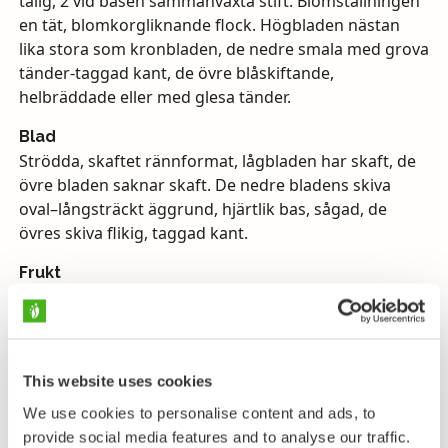
talig, 2 vid basen sammanväxta stift. Blomställningen
en tät, blomkorgliknande flock. Högbladen nästan
lika stora som kronbladen, de nedre smala med grova
tänder-taggad kant, de övre blåskiftande,
helbräddade eller med glesa tänder.
Blad
Strödda, skaftet rännformat, lågbladen har skaft, de
övre bladen saknar skaft. De nedre bladens skiva
oval–långsträckt äggrund, hjärtlik bas, sågad, de
övres skiva flikig, taggad kant.
Frukt
Klotrund-äggformad, tvådelad, fjällig klyvfrukt.
Växtplats
Prydnadsväxt, ibland förvildad på sand- och
This website uses cookies
grusmarker nära bosättning.
We use cookies to personalise content and ads, to
Blomningstid
provide social media features and to analyse our traffic.