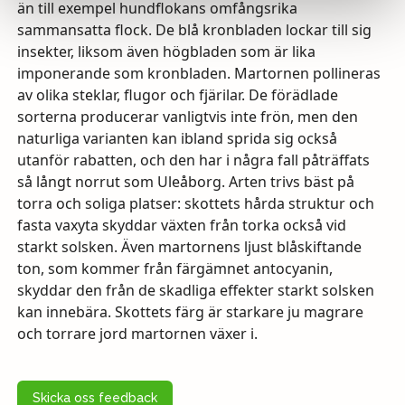
än till exempel hundflokans omfångsrika
sammansatta flock. De blå kronbladen lockar till sig
insekter, liksom även högbladen som är lika
imponerande som kronbladen. Martornen pollineras
av olika steklar, flugor och fjärilar. De förädlade
sorterna producerar vanligtvis inte frön, men den
naturliga varianten kan ibland sprida sig också
utanför rabatten, och den har i några fall påträffats
så långt norrut som Uleåborg. Arten trivs bäst på
torra och soliga platser: skottets hårda struktur och
fasta vaxyta skyddar växten från torka också vid
starkt solsken. Även martornens ljust blåskiftande
ton, som kommer från färgämnet antocyanin,
skyddar den från de skadliga effekter starkt solsken
kan innebära. Skottets färg är starkare ju magrare
och torrare jord martornen växer i.
Skicka oss feedback