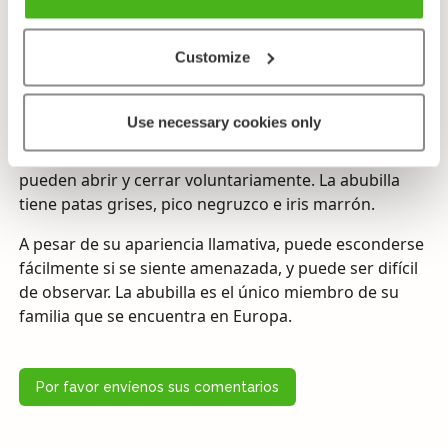
La abubilla es un ave peculiar, del tamaño del tordo,
con un plumaje llamativo de color negro, blanco y
Customize
rosáceo. Sus alas con puntas redondeadas y su cola
son de color blanco y negro. Su cabeza, cuello, parte
superior del dorso, y partes inferiores son de color
Use necessary cookies only
rosáceo. Tiene una cresta grande, en forma de
abanico, de color rosáceo, con manchas negras, que
pueden abrir y cerrar voluntariamente. La abubilla
tiene patas grises, pico negruzco e iris marrón.
A pesar de su apariencia llamativa, puede esconderse
fácilmente si se siente amenazada, y puede ser difícil
de observar. La abubilla es el único miembro de su
familia que se encuentra en Europa.
Por favor envíenos sus comentarios