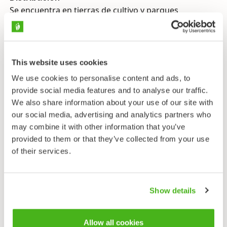
Se encuentra en tierras de cultivo y parques
forestales. Visita Finlandia regularmente, pero solo se
tiene conocimiento de que se haya reproducido en el
país una vez, cerca de Pori, en 1940.
This website uses cookies
Migración
Diurna. Se puede observar en cualquier momento
We use cookies to personalise content and ads, to
entre abril y principios de diciembre. Pasa el invierno
provide social media features and to analyse our traffic.
en el norte y centro de áfrica.
We also share information about your use of our site with
our social media, advertising and analytics partners who
Alimentación
may combine it with other information that you’ve
Invertebrados, especialmente moscas y larvas
provided to them or that they’ve collected from your use
presentes en el estiércol del ganado.
of their services.
Sonidos
La llamada territorial es un “pu-pu-pu” repetitivo, de
Show details
tres sílabas, que llega muy lejos. Se parece a la
llamada del mochuelo boreal.
Allow all cookies