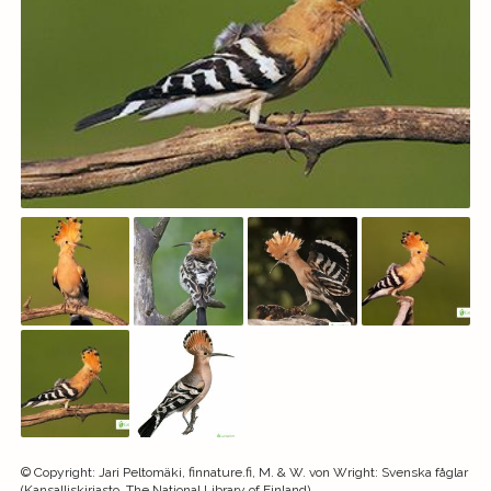
©
Copyright
:
Jari Peltomäki, finnature.fi, M. & W. von Wright: Svenska fåglar
(Kansalliskirjasto, The National Library of Finland)