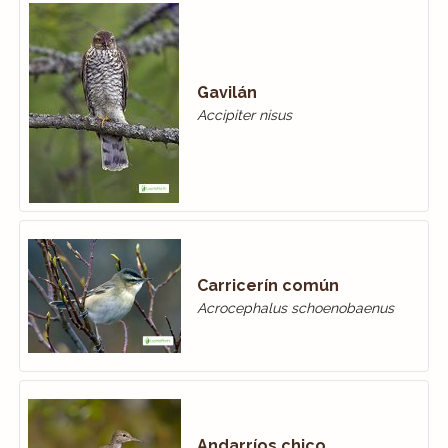
Gavilán
Accipiter nisus
Carricerín común
Acrocephalus schoenobaenus
Andarríos chico