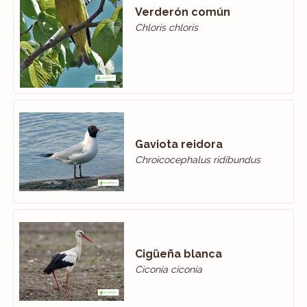
Verderón común
Chloris chloris
Gaviota reidora
Chroicocephalus ridibundus
Cigüeña blanca
Ciconia ciconia