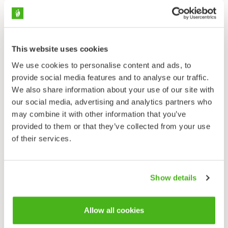
aussehenden Türkenmohn (
P. orientale
) verdrängt. Die
Arten sind für gewöhnlich leicht voneinander zu
unterscheiden, wenn man weiß, wo man hinsehen
muss: Der Stängel von
Papaver pseudo-orientale
ist bis
oben mit Blättern besetzt, die Knospe ist aufrecht, am
This website uses cookies
Grund der Blütenblätter befindet sich für gewöhnlich
We use cookies to personalise content and ads, to
ein deutlicher dunkler Fleck und die Kapsel ist dick,
provide social media features and to analyse our traffic.
eiförmig.
We also share information about your use of our site with
our social media, advertising and analytics partners who
Papaver pseudo-orientale
dient nur als Augenweide, als
may combine it with other information that you’ve
Heilpflanze ist er bedeutungslos. Wie bei den meisten
provided to them or that they’ve collected from your use
Arten seiner Gattung liegt das natürliche
of their services.
Verbreitungsgebiet von
Papaver pseudo-orientale
in
den gemäßigten Teilen der Alten Welt, die Art stammt
aus der Türkei und dem Iran. Auch in Finnland gedeiht
Show details
er am besten an sonnigen Standorten auf gut
wasserdurchlässigem Boden.
Allow all cookies
Feedback senden