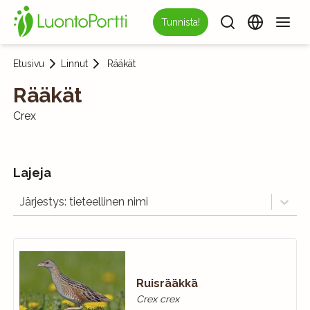
Tunnista!
Etusivu
Linnut
Rääkät
Rääkät
Crex
Lajeja
Järjestys: tieteellinen nimi
Ruisrääkkä
Crex crex