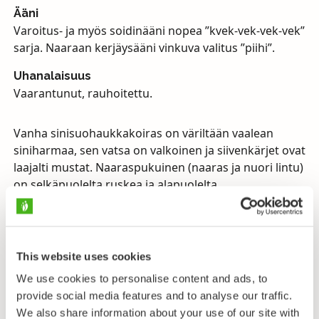
Ääni
Varoitus- ja myös soidinääni nopea ”kvek-vek-vek-vek”
sarja. Naaraan kerjäysääni vinkuva valitus ”piihi”.
Uhanalaisuus
Vaarantunut, rauhoitettu.
Vanha sinisuohaukkakoiras on väriltään vaalean
siniharmaa, sen vatsa on valkoinen ja siivenkärjet ovat
laajalti mustat. Naaraspukuinen (naaras ja nuori lintu)
on selkäpuolelta ruskea ja alapuolelta
pitkittäisjuovainen. Yläperä on valkoinen (hyvä
tuntomerkki, jolla sen erottaa ruskosuohaukasta).
Pitkät siivet ja pyrstö sekä hontelo olemus ovat hyvinä
erottavina tuntomerkkeinä nuoresta kanahaukasta.
This website uses cookies
Sinisuohaukan koivet ovat keltaiset, nokka sinertävä
We use cookies to personalise content and ads, to
(mustakärkinen) ja vahanahka keltainen. Vanhalla
provide social media features and to analyse our traffic.
koiraalla silmän värikalvo on oranssinkeltainen,
We also share information about your use of our site with