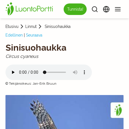
Tunnista!
Etusivu
Linnut
Sinisuohaukka
Edellinen
|
Seuraava
Sinisuohaukka
Circus cyaneus
©
Tekijänoikeus
:
Jan-Erik Bruun