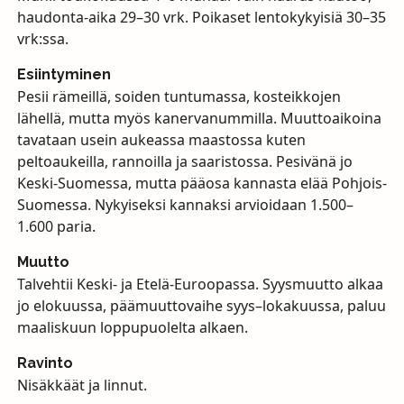
haudonta-aika 29–30 vrk. Poikaset lentokykyisiä 30–35
vrk:ssa.
Esiintyminen
Pesii rämeillä, soiden tuntumassa, kosteikkojen
lähellä, mutta myös kanervanummilla. Muuttoaikoina
tavataan usein aukeassa maastossa kuten
peltoaukeilla, rannoilla ja saaristossa. Pesivänä jo
Keski-Suomessa, mutta pääosa kannasta elää Pohjois-
Suomessa. Nykyiseksi kannaksi arvioidaan 1.500–
1.600 paria.
Muutto
Talvehtii Keski- ja Etelä-Euroopassa. Syysmuutto alkaa
jo elokuussa, päämuuttovaihe syys–lokakuussa, paluu
maaliskuun loppupuolelta alkaen.
Ravinto
Nisäkkäät ja linnut.