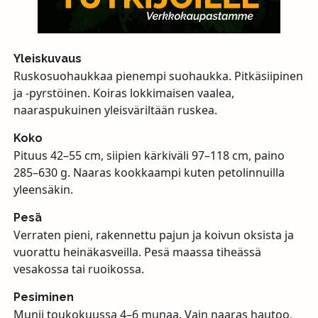
Yleiskuvaus
Ruskosuohaukkaa pienempi suohaukka. Pitkäsiipinen
ja -pyrstöinen. Koiras lokkimaisen vaalea,
naaraspukuinen yleisväriltään ruskea.
Koko
Pituus 42–55 cm, siipien kärkiväli 97–118 cm, paino
285–630 g. Naaras kookkaampi kuten petolinnuilla
yleensäkin.
Pesä
Verraten pieni, rakennettu pajun ja koivun oksista ja
vuorattu heinäkasveilla. Pesä maassa tiheässä
vesakossa tai ruoikossa.
Pesiminen
Munii toukokuussa 4–6 munaa. Vain naaras hautoo,