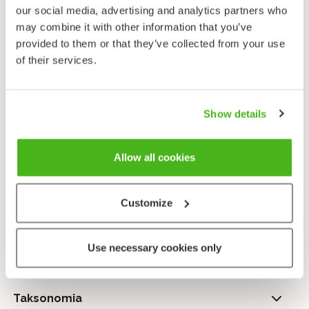
naaraalla sameankeltainen ja nuorella linnulla ruskea.
our social media, advertising and analytics partners who
may combine it with other information that you’ve
Sinisuohaukka on vaikeasti erotettavissa
provided to them or that they’ve collected from your use
harvinaisemmista niitty- ja arosuohaukasta ja
of their services.
varsinkin naaraiden tunnistaminen on hankalaa.
Varmimmin sinisuohaukan erottaa niitty- ja
arosuohaukasta lyhyemmän ja leveämmän käsisiiven,
pitkän viidennen käsisulan ja leveämmän kyynärsiiven
Show details
avulla. Lisäksi se on edellä mainittuja lajeja selvästi
rotevamman oloinen. Nuori sinisuohaukka on
Allow all cookies
alapuolelta viiruinen ja ruskea eikä lähes viiruton ja
punaruskea kuten nuori niitty- ja arosuohaukka.
Customize
Lähetä palautetta!
Use necessary cookies only
Taksonomia