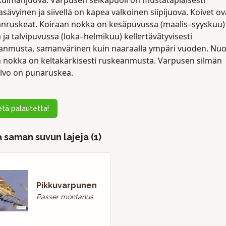
kulmanjuova. Varpusen selkäpuoli on mustatäpläisesti
sävyinen ja siivellä on kapea valkoinen siipijuova. Koivet ov
anruskeat. Koiraan nokka on kesäpuvussa (maalis–syyskuu)
ja talvipuvussa (loka–helmikuu) kellertävätyvisesti
anmusta, samanvärinen kuin naaraalla ympäri vuoden. Nu
n nokka on keltakärkisesti ruskeanmusta. Varpusen silmän
alvo on punaruskea.
tä palautetta!
 saman suvun lajeja (1)
Pikkuvarpunen
Passer montanus