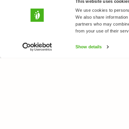
This website uses cookie
We use cookies to personal
We also share information 
partners who may combine i
from your use of their serv
Show details
LUONTOPORTTI
LAJ
Tietoa meistä
Kukk
Verkkolehti
Puut
Verkkokurssit
Linn
Verkkokauppa
Perh
Nisä