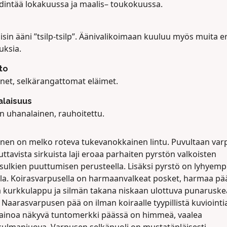
hdintää lokakuussa ja maalis– toukokuussa.
lisin ääni ”tsilp-tsilp”. Äänivalikoimaan kuuluu myös muita er
uksia.
to
net, selkärangattomat eläimet.
laisuus
in uhanalainen, rauhoitettu.
nen on melko roteva tukevanokkainen lintu. Puvultaan var
ttavista sirkuista laji eroaa parhaiten pyrstön valkoisten
sulkien puuttumisen perusteella. Lisäksi pyrstö on lyhyemp
lla. Koirasvarpusella on harmaanvalkeat posket, harmaa pää
 kurkkulappu ja silmän takana niskaan ulottuva punaruske
 Naarasvarpusen pää on ilman koiraalle tyypillistä kuviointia
 ainoa näkyvä tuntomerkki päässä on himmeä, vaalea