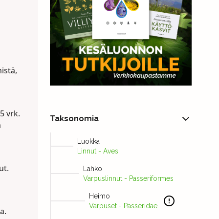
istä,
 vrk.
Taksonomia
a
Luokka
Linnut - Aves
ut.
Lahko
Varpuslinnut - Passeriformes
Heimo
Varpuset - Passeridae
a.