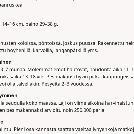
anruskea.
s 14–16 cm, paino 29–38 g.
nusten koloissa, pöntöissä, joskus puussa. Rakennettu hein
tu höyhenillä, karvoilla, langanpätkillä yms.
minen
 3–7 munaa. Molemmat emot hautovat, haudonta-aika 11–15
oikasaika 13–18 vrk. Pesimäkausi hyvin pitkä, kaupungeiss
voi olla talvellakin. Pesyeitä 2–3 vuodessa.
tyminen
la seudulla koko maassa. Laji on viime aikoina harvinaistun
n pesimäkannaksi arvioitu noin 250.000 paria.
to
lintu. Pieni osa kannasta saattaa vaeltaa lyhyehköjä matkoj