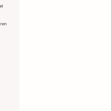
at
oren