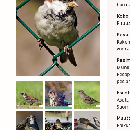
harma
Koko
Pituu
Pesä
Raken
vuorat
Pesi
Munii
Pesäp
pesiä 
Esiin
Asutul
Suome
Muut
Paikka