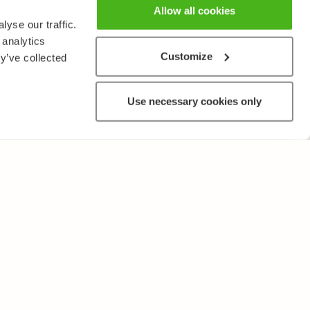
Allow all cookies
yse our traffic.
 analytics
Customize
y’ve collected
Use necessary cookies only
MUUTA
Käyttöehdot ja tietosuojakäytäntö
Lähetä palautetta!
Opettajille ja oppilaitoksille
Tee Kopiosto-ilmoitus
Mainostaminen ja kumppanuudet