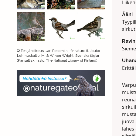
Liike
Ääni
Tyypil
sirkut
Ravin
Sieme
©
Tekijänoikeus
:
Jari Peltomäki, finnature.fi, Jouko
Lehmuskallio, M. & W. von Wright: Svenska fåglar
Uhana
(Kansalliskirjasto, The National Library of Finland)
Erittä
Varpu
muistu
reuna
sirkui
musta
juova.
lähes