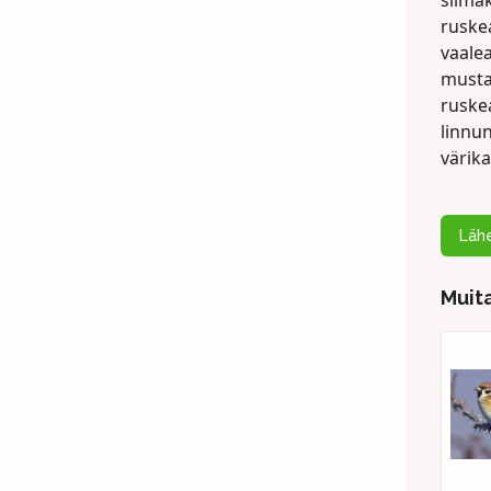
silmä
ruskea
vaale
musta 
ruske
linnu
värik
Lähe
Muita