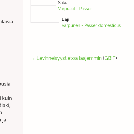
Suku
Varpuset - Passer
Laji
ilaisia
Varpunen - Passer domesticus
→
Levinneisyystietoa laajemmin
(
GBIF
)
pusia
i kuin
laki,
a
 ja