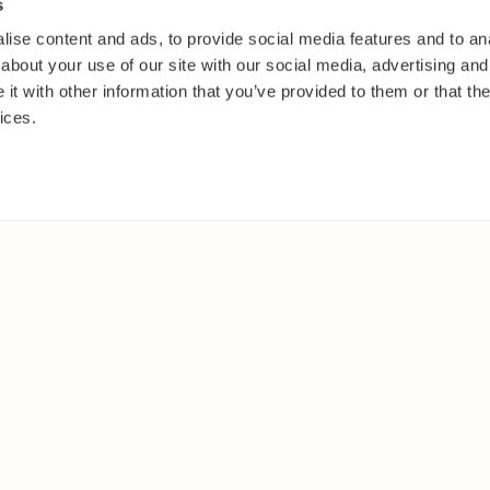
s
ise content and ads, to provide social media features and to anal
about your use of our site with our social media, advertising and
t with other information that you’ve provided to them or that the
ices.
IT
MUUALLA
akasvit
Facebook
 ja pensaat
Instagram
ut
Youtube
oset
kkäät