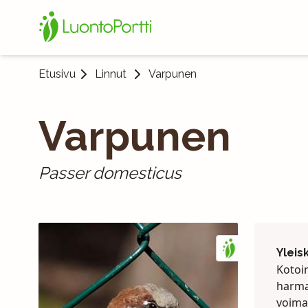
Etusivu
Linnut
Varpunen
Varpunen
Passer domesticus
Yleis
Kotoin
harma
voima