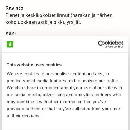
Ravinto
Pienet ja keskikokoiset linnut (harakan ja närhen
kokoluokkaan asti) ja pikkujyrsijät.
Ääni
Muistuttaa kanahaukan ääntä, mutta on heikompaa.
Varoitus nakuttava ”ki-ki-ki-ki-ki”.
Uhanalaisuus
This website uses cookies
Elinvoimainen, rauhoitettu.
We use cookies to personalise content and ads, to
provide social media features and to analyse our traffic.
Varpushaukkakoiras on pienempi kuin naaras.
We also share information about your use of our site with
Varpushaukka eroaa samannäköisestä mutta
our social media, advertising and analytics partners who
suuremmasta kanahaukasta kapeamman
may combine it with other information that you’ve
pyrstöntyven, lyhyemmän kyynärsiiven, lyhyemmän
provided to them or that they’ve collected from your use
kaulan ja suhteessa suuremman pään perusteella.
of their services.
Lennossa varpushaukka on T:n muotoinen
(kanahaukka on ristin muotoinen). Lento koostuu