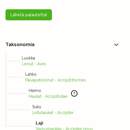
Lähetä palautetta!
Taksonomia
Luokka
Linnut - Aves
Lahko
Päiväpetolinnut - Accipitriformes
Heimo
Haukat - Accipitridae
Suku
Lintuhaukat - Accipiter
Laji
Varpushaukka - Accipiter nisus