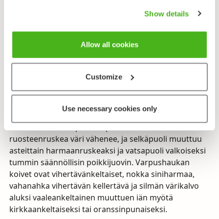
muutamasta nopeasta siivenlyönnistä, joita seuraa
vaakaliito. Varpushaukka myös kaartelee mieluusti.
Show details
Varpushaukka on yläpuolelta harmaanruskea ja alta
tiheään poikkijuovainen. Vanha koiras muuttuu 3–5
Allow all cookies
vuoden ikäisenä selkäpuoleltaan vaalean
siniharmaaksi ja saa vatsapuolelle ruosteenpunaisen
Customize
värin. Naarailta ruosteenpunainen väri jää
puuttumaan, mutta niidenkin selkäpuoli harmaantuu.
Nuori varpushaukka on selkäpuolelta voimakkaan
Use necessary cookies only
ruosteenruskea ja rinnan juovien seassa on
ruosteenruskeita pisaratäpliä. Seuraavina vuosina
ruosteenruskea väri vähenee, ja selkäpuoli muuttuu
asteittain harmaanruskeaksi ja vatsapuoli valkoiseksi
tummin säännöllisin poikkijuovin. Varpushaukan
koivet ovat vihertävänkeltaiset, nokka siniharmaa,
vahanahka vihertävän kellertävä ja silmän värikalvo
aluksi vaaleankeltainen muuttuen iän myötä
kirkkaankeltaiseksi tai oranssinpunaiseksi.