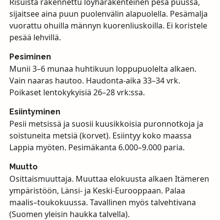
Risuista rakennettu löyhärakenteinen pesä puussa,
sijaitsee aina puun puolenvälin alapuolella. Pesämalja
vuorattu ohuilla männyn kuorenliuskoilla. Ei koristele
pesää lehvillä.
Pesiminen
Munii 3–6 munaa huhtikuun loppupuolelta alkaen.
Vain naaras hautoo. Haudonta-aika 33–34 vrk.
Poikaset lentokykyisiä 26–28 vrk:ssa.
Esiintyminen
Pesii metsissä ja suosii kuusikkoisia puronnotkoja ja
soistuneita metsiä (korvet). Esiintyy koko maassa
Lappia myöten. Pesimäkanta 6.000–9.000 paria.
Muutto
Osittaismuuttaja. Muuttaa elokuusta alkaen Itämeren
ympäristöön, Länsi- ja Keski-Eurooppaan. Palaa
maalis–toukokuussa. Tavallinen myös talvehtivana
(Suomen yleisin haukka talvella).