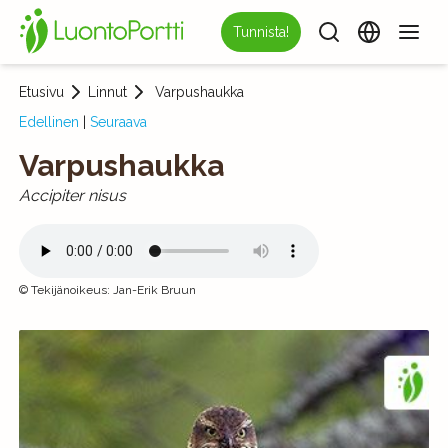
Tunnista!
Etusivu
Linnut
Varpushaukka
Edellinen
|
Seuraava
Varpushaukka
Accipiter nisus
©
Tekijänoikeus
:
Jan-Erik Bruun