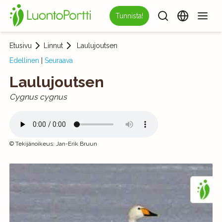
Tunnista!
Etusivu
Linnut
Laulujoutsen
Edellinen
|
Seuraava
Laulujoutsen
Cygnus cygnus
©
Tekijänoikeus
:
Jan-Erik Bruun