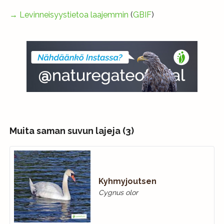
→
Levinneisyystietoa laajemmin
(
GBIF
)
Muita saman suvun lajeja (3)
Kyhmyjoutsen
Cygnus olor