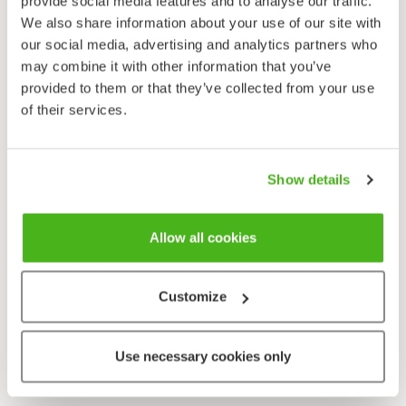
Laulujoutsen on Suomen kansallislintu. Se on
provide social media features and to analyse our traffic.
suurikokoinen valkoinen vesilintu ja puolisukeltaja.
We also share information about your use of our site with
Nokan keltainen alue on kiilamainen ja sieraimiin asti
our social media, advertising and analytics partners who
ulottuva, mikä on paras erottava tuntomerkki
may combine it with other information that you’ve
pikkujoutsenesta. Pyrstö on pyöreä ja lyhyt eikä
provided to them or that they’ve collected from your use
kiilamainen kuten kyhmyjoutsenella. Nuori
of their services.
laulujoutsen on höyhenpuvultaan ruskeanharmaa, ja
se saa aikuisen valkoisen puvun syntymän jälkeisen
kesän osittaisessa sulkasadossa. Nuoren yksilön
Show details
nokasta puuttuu myös keltainen väri (keltaiset alueet
ovat vaaleita, osin punertavia). Laulujoutsen lentää
Allow all cookies
lähes äänettömin siiveniskuin (vrt. kyhmyjoutsen).
Customize
Lähetä palautetta!
Use necessary cookies only
Kansallissymbolit