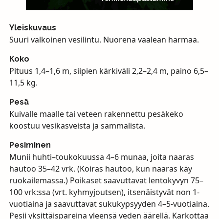
Yleiskuvaus
Suuri valkoinen vesilintu. Nuorena vaalean harmaa.
Koko
Pituus 1,4–1,6 m, siipien kärkiväli 2,2–2,4 m, paino 6,5–
11,5 kg.
Pesä
Kuivalle maalle tai veteen rakennettu pesäkeko
koostuu vesikasveista ja sammalista.
Pesiminen
Munii huhti–toukokuussa 4–6 munaa, joita naaras
hautoo 35–42 vrk. (Koiras hautoo, kun naaras käy
ruokailemassa.) Poikaset saavuttavat lentokyvyn 75–
100 vrk:ssa (vrt. kyhmyjoutsen), itsenäistyvät non 1-
vuotiaina ja saavuttavat sukukypsyyden 4–5-vuotiaina.
Pesii yksittäispareina yleensä veden äärellä. Karkottaa