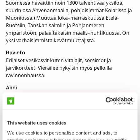
Suomessa havaittiin noin 1300 talvehtivaa yksilöä,
suurin osa Ahvenanmaalla, pohjoisimmat Kolarissa ja
Muoniossa.) Muuttaa loka–marraskuussa Etelä-
Ruotsiin, Tanskan salmiin ja Pohjanmeren
ympäristöön, palaa takaisin maalis–huhtikuussa. On
yksi varhaisimmista kevätmuuttajista.
Ravinto
Erilaiset vesikasvit kuten vitalajit, sorsimot ja
järvikortteet. Vierailee nykyisin myös pelloilla
ravinnonhaussa.
Ääni
Kuuluva trumpettimainen toitotus.
Uhanalaisuus
Elinvoimainen, rauhoitettu koko maassa, myös
Ahvenanmaalla.
This website uses cookies
We use cookies to personalise content and ads, to