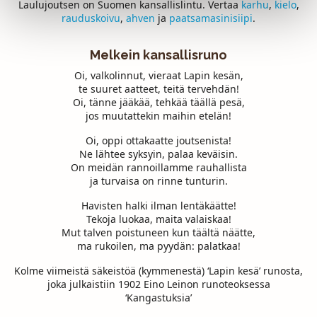
Laulujoutsen on Suomen kansallislintu. Vertaa
karhu
,
kielo
,
rauduskoivu
,
ahven
ja
paatsamasinisiipi
.
Melkein kansallisruno
Oi, valkolinnut, vieraat Lapin kesän,
te suuret aatteet, teitä tervehdän!
Oi, tänne jääkää, tehkää täällä pesä,
jos muutattekin maihin etelän!
Oi, oppi ottakaatte joutsenista!
Ne lähtee syksyin, palaa keväisin.
On meidän rannoillamme rauhallista
ja turvaisa on rinne tunturin.
Havisten halki ilman lentäkäätte!
Tekoja luokaa, maita valaiskaa!
Mut talven poistuneen kun täältä näätte,
ma rukoilen, ma pyydän: palatkaa!
Kolme viimeistä säkeistöä (kymmenestä) ‘Lapin kesä’ runosta,
joka julkaistiin 1902 Eino Leinon runoteoksessa
‘Kangastuksia’