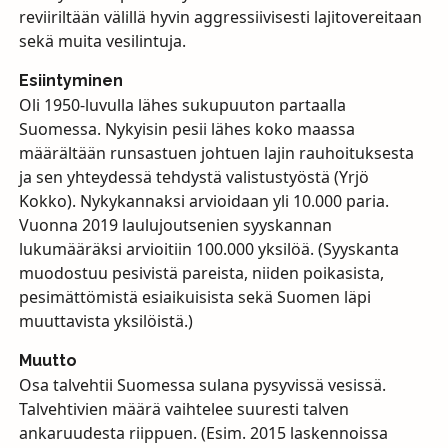
reviiriltään välillä hyvin aggressiivisesti lajitovereitaan
sekä muita vesilintuja.
Esiintyminen
Oli 1950-luvulla lähes sukupuuton partaalla
Suomessa. Nykyisin pesii lähes koko maassa
määrältään runsastuen johtuen lajin rauhoituksesta
ja sen yhteydessä tehdystä valistustyöstä (Yrjö
Kokko). Nykykannaksi arvioidaan yli 10.000 paria.
Vuonna 2019 laulujoutsenien syyskannan
lukumääräksi arvioitiin 100.000 yksilöä. (Syyskanta
muodostuu pesivistä pareista, niiden poikasista,
pesimättömistä esiaikuisista sekä Suomen läpi
muuttavista yksilöistä.)
Muutto
Osa talvehtii Suomessa sulana pysyvissä vesissä.
Talvehtivien määrä vaihtelee suuresti talven
ankaruudesta riippuen. (Esim. 2015 laskennoissa