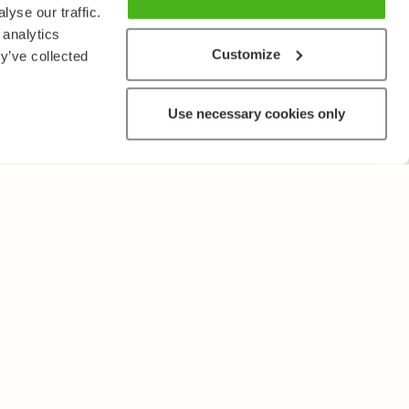
yse our traffic.
 analytics
Customize
y’ve collected
Use necessary cookies only
MUUTA
Käyttöehdot ja tietosuojakäytäntö
Lähetä palautetta!
Opettajille ja oppilaitoksille
Tee Kopiosto-ilmoitus
Mainostaminen ja kumppanuudet
Palvelut yrityksille, lisensointi