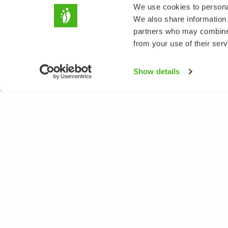
We use cookies to personal
We also share information 
partners who may combine i
from your use of their serv
Show details
LUONTOPORTTI
LAJ
Tietoa meistä
Kukk
Verkkolehti
Puut
Verkkokurssit
Linn
Verkkokauppa
Perh
Nisä
Sien