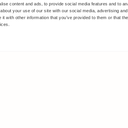
ise content and ads, to provide social media features and to anal
about your use of our site with our social media, advertising and
t with other information that you’ve provided to them or that the
ices.
IT
MUUALLA
akasvit
Facebook
 ja pensaat
Instagram
ut
Youtube
oset
kkäät
et