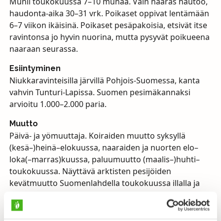
Munii toukokuussa 7–10 munaa. Vain naaras hautoo,
haudonta-aika 30–31 vrk. Poikaset oppivat lentämään
6–7 viikon ikäisinä. Poikaset pesäpakoisia, etsivät itse
ravintonsa jo hyvin nuorina, mutta pysyvät poikueena
naaraan seurassa.
Esiintyminen
Niukkaravinteisilla järvillä Pohjois-Suomessa, kanta
vahvin Tunturi-Lapissa. Suomen pesimäkannaksi
arvioitu 1.000–2.000 paria.
Muutto
Päivä- ja yömuuttaja. Koiraiden muutto syksyllä
(kesä–)heinä–elokuussa, naaraiden ja nuorten elo–
loka(–marras)kuussa, paluumuutto (maalis–)huhti–
toukokuussa. Näyttävä arktisten pesijöiden
kevätmuutto Suomenlahdella toukokuussa illalla ja
öisin. Lepäilevät parvet suuria ja tiiviitä. Talvehtii
Itämerellä ja Pohjanmerellä, pieni osa
Ahvenanmerellä.