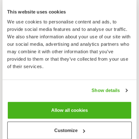
Ravinto
This website uses cookies
Selkärangattomat eläimet, myös vesikasvit ja jopa
We use cookies to personalise content and ads, to
marjat.
provide social media features and to analyse our traffic.
We also share information about your use of our site with
Ääni
our social media, advertising and analytics partners who
Koiraan ääni pehmeä vihellys ”hi-jy”. Ääntä kuulee
may combine it with other information that you’ve
muuttavista parvista yötaivaalta keväällä.
provided to them or that they’ve collected from your use
Uhanalaisuus
of their services.
Elinvoimainen, rauhoitettu.
Mustalintukoiras on sysimusta. Naaras on
Show details
tummanruskea, alta vaaleampi ja posket ja
kaulansivut ovat vaaleammat. Nuorella koiraalla on
Allow all cookies
valkeahko vatsa. Mustalinnun koivet ovat
ruskeanmustat (koiras) tai vihertävänruskeat
(naaras). Koiraan nokka on musta, ylänokan
Customize
tyvipuolella on kyhmy, jonka edessä punakeltainen