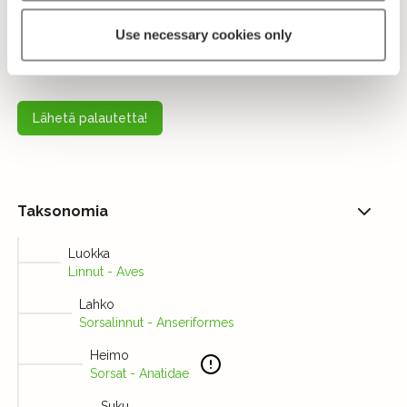
täplä. Naaraan nokka on vihertävän musta ja
sierainten ympärillä on keltaista. Mustalinnun silmän
Use necessary cookies only
värikalvo on ruskea.
Lähetä palautetta!
Taksonomia
Luokka
Linnut - Aves
Lahko
Sorsalinnut - Anseriformes
Heimo
Sorsat - Anatidae
Suku