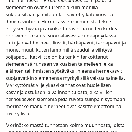
”meriherneeksi”,
Pisum maritimum
. Lajin palot ja
siemenetkin ovat suurempia kuin monilla
sukulaisillaan ja niitä onkin käytetty katovuosina
ihmisravintona. Hernekasvien siemenistä tekee
erityisen hyvää ja arvokasta ravintoa niiden korkea
proteiinipitoisuus. Suomalaisessa ruokapöydässä
tuttuja ovat herneet, linssit, härkäpavut, tarhapavut ja
monet muut, kuten lämpimillä seuduilla viihtyvä
soijapapu. Kasvi itse on kuitenkin tarkoittanut
siemenensä runsaan valkuaisen taimelleen, eikä
eläinten tai ihmisten syötäväksi. Yleensä hernekasvit
suojaavatkin siemenensä myrkyllisillä valkuaisaineilla.
Myrkyttömät viljelykasvikannat ovat huolellisen
kasvinjalostuksen ja valinnan tulosta, eikä villien
hernekasvien siemeniä pidä ruveta suinpäin syömään:
merinätkelmänkin herneet ovat käsittelemättöminä
myrkyllisiä.
Merinätkelmästä tunnetaan kolme muunnosta, joista