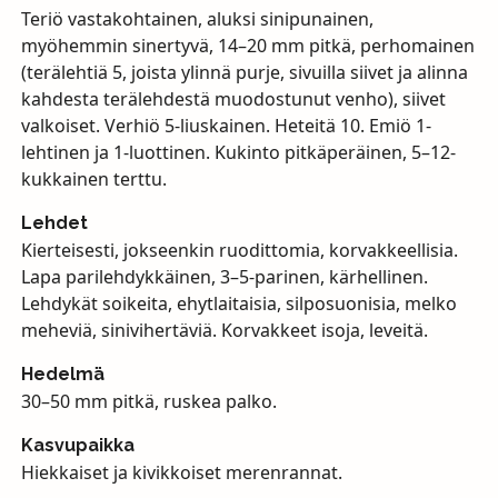
Teriö vastakohtainen, aluksi sinipunainen,
myöhemmin sinertyvä, 14–20 mm pitkä, perhomainen
(terälehtiä 5, joista ylinnä purje, sivuilla siivet ja alinna
kahdesta terälehdestä muodostunut venho), siivet
valkoiset. Verhiö 5-liuskainen. Heteitä 10. Emiö 1-
lehtinen ja 1-luottinen. Kukinto pitkäperäinen, 5–12-
kukkainen terttu.
Lehdet
Kierteisesti, jokseenkin ruodittomia, korvakkeellisia.
Lapa parilehdykkäinen, 3–5-parinen, kärhellinen.
Lehdykät soikeita, ehytlaitaisia, silposuonisia, melko
meheviä, sinivihertäviä. Korvakkeet isoja, leveitä.
Hedelmä
30–50 mm pitkä, ruskea palko.
Kasvupaikka
Hiekkaiset ja kivikkoiset merenrannat.