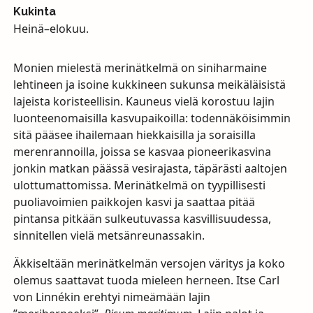
Kukinta
Heinä–elokuu.
Monien mielestä merinätkelmä on siniharmaine
lehtineen ja isoine kukkineen sukunsa meikäläisistä
lajeista koristeellisin. Kauneus vielä korostuu lajin
luonteenomaisilla kasvupaikoilla: todennäköisimmin
sitä pääsee ihailemaan hiekkaisilla ja soraisilla
merenrannoilla, joissa se kasvaa pioneerikasvina
jonkin matkan päässä vesirajasta, täpärästi aaltojen
ulottumattomissa. Merinätkelmä on tyypillisesti
puoliavoimien paikkojen kasvi ja saattaa pitää
pintansa pitkään sulkeutuvassa kasvillisuudessa,
sinnitellen vielä metsänreunassakin.
Äkkiseltään merinätkelmän versojen väritys ja koko
olemus saattavat tuoda mieleen herneen. Itse Carl
von Linnékin erehtyi nimeämään lajin