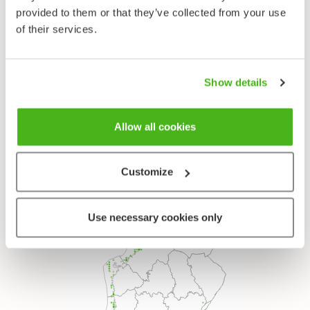
Suku
provided to them or that they’ve collected from your use
Nätkelmät - Lathyrus
of their services.
Laji
Merinätkelmä - Lathyrus maritimus
Show details
Allow all cookies
Customize
Use necessary cookies only