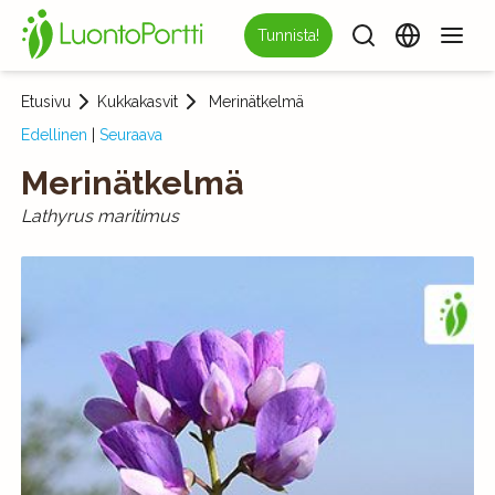
Tunnista!
Etusivu
Kukkakasvit
Merinätkelmä
Edellinen
|
Seuraava
Merinätkelmä
Lathyrus maritimus