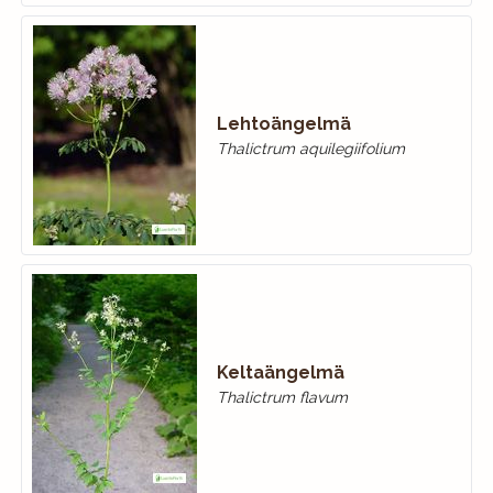
Lehtoängelmä
Thalictrum aquilegiifolium
Keltaängelmä
Thalictrum flavum