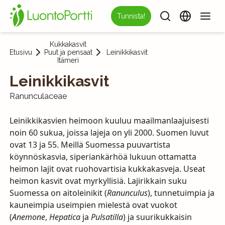
Tunnista!
Kukkakasvit
Etusivu
Puut ja pensaat
Leinikkikasvit
Itämeri
Leinikkikasvit
Ranunculaceae
Leinikkikasvien heimoon kuuluu maailmanlaajuisesti
noin 60 sukua, joissa lajeja on yli 2000. Suomen luvut
ovat 13 ja 55. Meillä Suomessa puuvartista
köynnöskasvia, siperiankärhöä lukuun ottamatta
heimon lajit ovat ruohovartisia kukkakasveja. Useat
heimon kasvit ovat myrkyllisiä. Lajirikkain suku
Suomessa on aitoleinikit (
Ranunculus
), tunnetuimpia ja
kauneimpia useimpien mielestä ovat vuokot
(
Anemone
,
Hepatica
ja
Pulsatilla
) ja suurikukkaisin