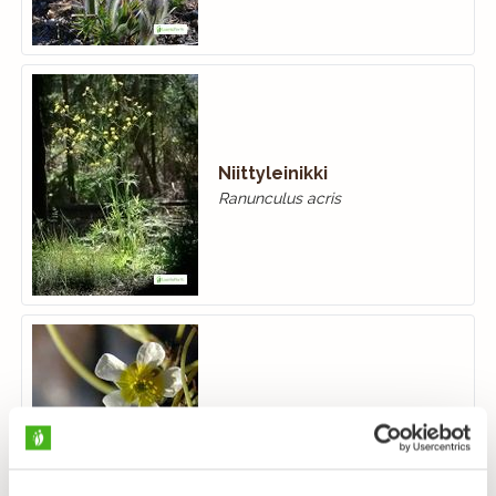
Niittyleinikki
Ranunculus acris
Ojasätkin
Ranunculus aquatilis