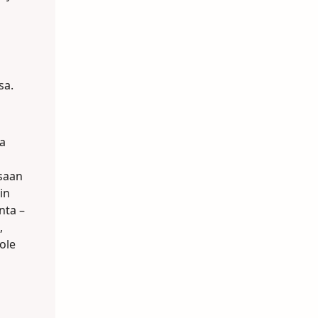
sa.
ja
osaan
in
nta –
,
ole