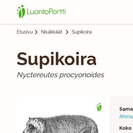
Etusivu
Nisäkkäät
Supikoira
Supikoira
Nyctereutes procyonoides
Saman
Ahma
Koko