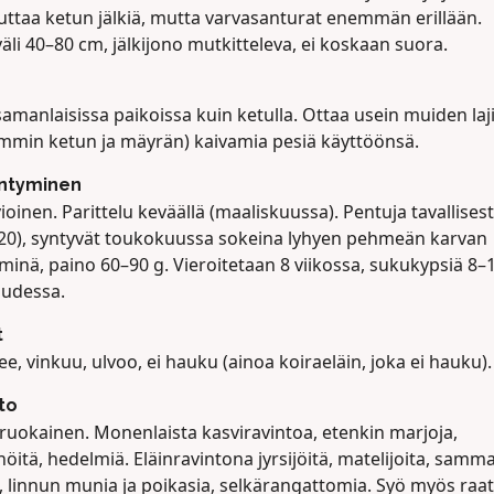
uttaa ketun jälkiä, mutta varvasanturat enemmän erillään.
äli 40–80 cm, jälkijono mutkitteleva, ei koskaan suora.
amanlaisissa paikoissa kuin ketulla. Ottaa usein muiden laj
simmin ketun ja mäyrän) kaivamia pesiä käyttöönsä.
äntyminen
ioinen. Parittelu keväällä (maaliskuussa). Pentuja tavallisest
 20), syntyvät toukokuussa sokeina lyhyen pehmeän karvan
minä, paino 60–90 g. Vieroitetaan 8 viikossa, sukukypsiä 8–
udessa.
t
e, vinkuu, ulvoo, ei hauku (ainoa koiraeläin, joka ei hauku).
to
iruokainen. Monenlaista kasviravintoa, etenkin marjoja,
öitä, hedelmiä. Eläinravintona jyrsijöitä, matelijoita, samma
, linnun munia ja poikasia, selkärangattomia. Syö myös raat