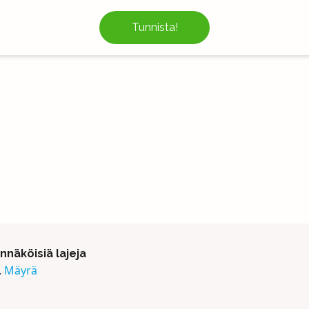
Tunnista!
näköisiä lajeja
,
Mäyrä