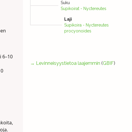
Suku
Supikoirat - Nyctereutes
Laji
Supikoira - Nyctereutes
ien
procyonoides
i 6–10
→
Levinneisyystietoa laajemmin
(
GBIF
)
10
koita,
oja.