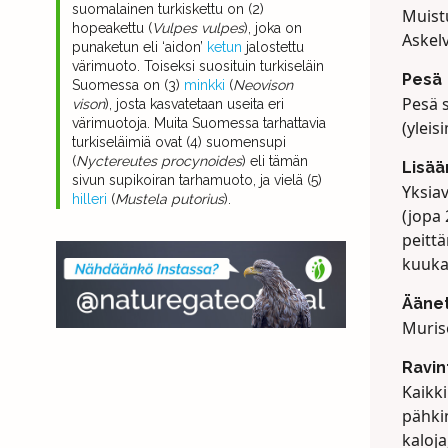
suomalainen turkiskettu on (2)
Muist
hopeakettu (
Vulpes vulpes
), joka on
Askelv
punaketun eli ‘aidon’
ketun
jalostettu
värimuoto. Toiseksi suosituin turkiseläin
Pesä
Suomessa on (3)
minkki
(
Neovison
Pesä s
vison
), josta kasvatetaan useita eri
värimuotoja. Muita Suomessa tarhattavia
(ylei
turkiseläimiä ovat (4) suomensupi
(
Nyctereutes procynoides
) eli tämän
Lisä
sivun supikoiran tarhamuoto, ja vielä (5)
Yksiav
hilleri
(
Mustela putorius
).
(jopa
peittä
kuuka
Ääne
Murise
Ravin
Kaikk
pähkin
kaloja