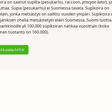
oira on saanut supilta (pesukarhu, raccoon,
procyon lotor
), j
uttaa. Supia (pesukarhu) ei Suomessa tavata. Supikoira on
läin, jonka metsästys on sallittu vuoden ympäri. Supikoira 
jäniksen ohella metsästetyin eläin Suomessa. Suomi tuotta
arkkinoille yli 100.000 supikoiran nahkaa vuosittain (koko
man tuotanto on 160.000).
tä palautetta!