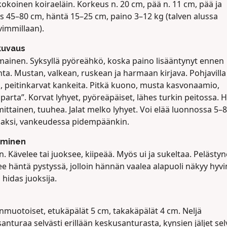
okoinen koiraeläin. Korkeus n. 20 cm, pää n. 11 cm, pää ja
s 45–80 cm, häntä 15–25 cm, paino 3–12 kg (talven alussa
vimmillaan).
kuvaus
mainen. Syksyllä pyöreähkö, koska paino lisääntynyt ennen
nta. Mustan, valkean, ruskean ja harmaan kirjava. Pohjavilla
ä, peitinkarvat kankeita. Pitkä kuono, musta kasvonaamio,
parta”. Korvat lyhyet, pyöreäpäiset, lähes turkin peitossa. 
ittainen, tuuhea. Jalat melko lyhyet. Voi elää luonnossa 5–8
aaksi, vankeudessa pidempäänkin.
uminen
n. Kävelee tai juoksee, kiipeää. Myös ui ja sukeltaa. Pelästy
e häntä pystyssä, jolloin hännän vaalea alapuoli näkyy hyvi
hidas juoksija.
muotoiset, etukäpälät 5 cm, takakäpälät 4 cm. Neljä
anturaa selvästi erillään keskusanturasta, kynsien jäljet sel