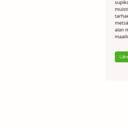
supik
muist
tarhae
metsä
alan m
maail
Lähe