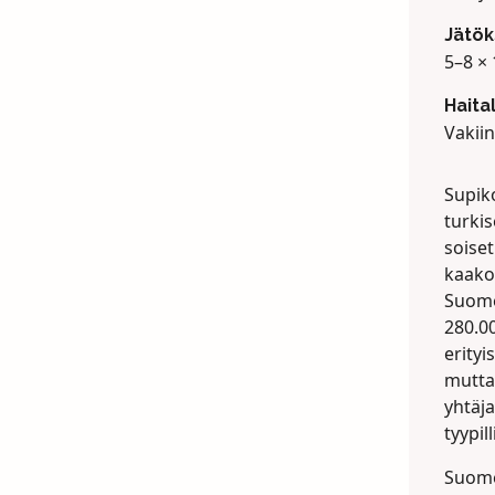
Jätök
5–8 × 
Haita
Vakiin
Supik
turkis
soise
kaako
Suome
280.00
erityi
mutta
yhtäja
tyypil
Suomen