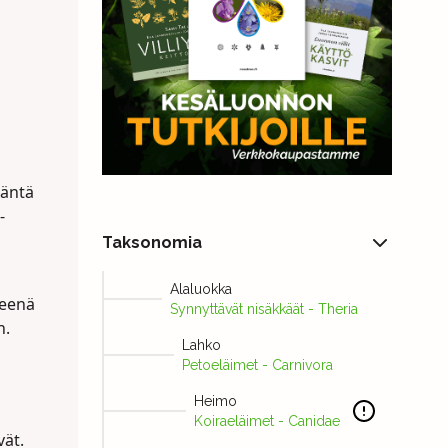
Häntä
-
Taksonomia
Alaluokka
neenä
Synnyttävät nisäkkäät - Theria
n.
Lahko
Petoeläimet - Carnivora
Heimo
Koiraeläimet - Canidae
vät.