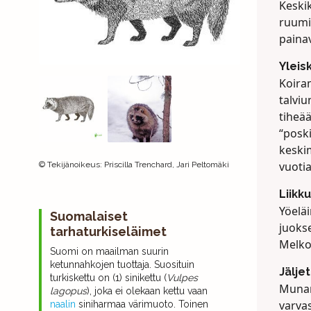
Keskik
ruumi
paina
Yleis
Koira
talviu
tiheä
“poski
keskim
vuoti
©
Tekijänoikeus
:
Priscilla Trenchard, Jari Peltomäki
Liikk
Yöeläi
Suomalaiset
juokse
tarhaturkiseläimet
Melko 
Suomi on maailman suurin
ketunnahkojen tuottaja. Suosituin
Jäljet
turkiskettu on (1) sinikettu (
Vulpes
Munan
lagopus
), joka ei olekaan kettu vaan
varvas
naalin
siniharmaa värimuoto. Toinen