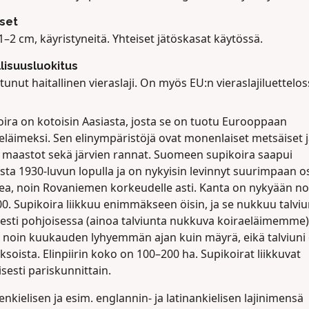
set
1–2 cm, käyristyneitä. Yhteiset jätöskasat käytössä.
llisuusluokitus
tunut haitallinen vieraslaji. On myös EU:n vieraslajiluettelos
oira on kotoisin Aasiasta, josta se on tuotu Eurooppaan
eläimeksi. Sen elinympäristöjä ovat monenlaiset metsäiset 
t maastot sekä järvien rannat. Suomeen supikoira saapui
sta 1930-luvun lopulla ja on nykyisin levinnyt suurimpaan 
a, noin Rovaniemen korkeudelle asti. Kanta on nykyään no
0. Supikoira liikkuu enimmäkseen öisin, ja se nukkuu talviu
sesti pohjoisessa (ainoa talviunta nukkuva koiraeläimemme)
 noin kuukauden lyhyemmän ajan kuin mäyrä, eikä talviuni 
ksoista. Elinpiirin koko on 100–200 ha. Supikoirat liikkuvat
lisesti pariskunnittain.
kielisen ja esim. englannin- ja latinankielisen lajinimensä