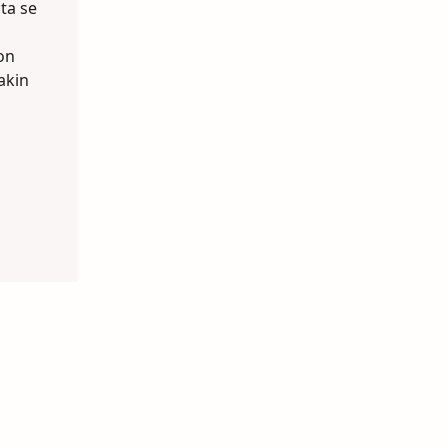
ota se
on
akin