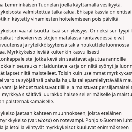
a Lemminkäisen Tuonelan joella käyttämällä vesikyytä,
ykeisosta valmistettua taikakalua. Ehkäpä kasvia on entisa
tikin käytetty vihamiesten hoitelemiseen pois päiviltä.
keison vaarallisuutta lisää sen yleisyys. Onneksi sen tyypill
paikat rehevien vesistöjen matalassa rantavedessä eivät
avuutensa ja ryteikköisyytensä takia houkuttele luonnossa
jaa. Myrkkykeiso leviää kuitenkin kasvullisesti
onkappaleista, jotka keväisin saattavat ajautua rannoille
okkain seurauksin: laiduntava karja on niitä syönyt ja luon
vät lapset niitä maistelleet. Toisin kuin useimmat myrkkykasv
ei varoita syöjäänsä pahalla hajulla tai epämiellyttävällä mau
 varsi ja lehdet tuoksuvat tillille ja maistuvat persiljamaisell
 myrkkyä sisältävä juurakko haisee sellerimäiselle ja maist
n palsternakkamaiselle.
ykeiso jaetaan kahteen muunnokseen, joista eteläinen
myrkkykeiso (var.
virosa
) on rotevampi. Pohjois-Suomen luhta
la ja letoilla viihtyvät myrkkykeisot kuuluvat enimmäkseen