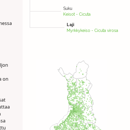
Suku
Keisot - Cicuta
omessa
Laji
Myrkkykeiso - Cicuta virosa
ljon
a on
sat
uttaa
n
ssa
ttu