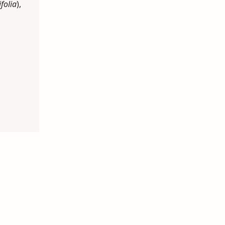
folia
),