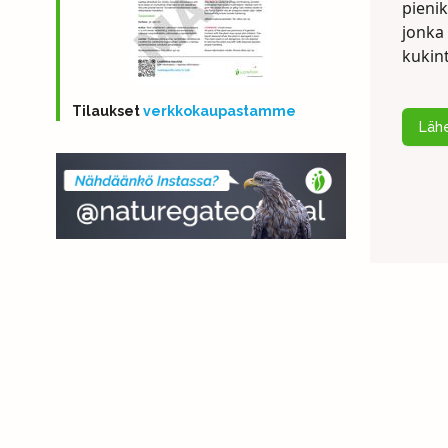
pieni
jonka 
kukin
Tilaukset
verkkokaupastamme
Lähe