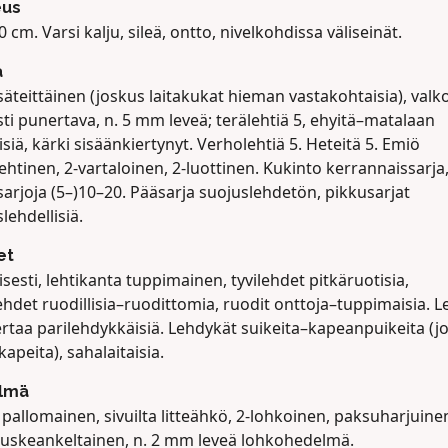
eus
 cm. Varsi kalju, sileä, ontto, nivelkohdissa väliseinät.
a
säteittäinen (joskus laitakukat hieman vastakohtaisia), valk
ti punertava, n. 5 mm leveä; terälehtiä 5, ehyitä–matalaan
isiä, kärki sisäänkiertynyt. Verholehtiä 5. Heteitä 5. Emiö
ehtinen, 2-vartaloinen, 2-luottinen. Kukinto kerrannaissarja
arjoja (5–)10–20. Pääsarja suojuslehdetön, pikkusarjat
lehdellisiä.
et
isesti, lehtikanta tuppimainen, tyvilehdet pitkäruotisia,
ehdet ruodillisia–ruodittomia, ruodit onttoja–tuppimaisia. 
ertaa parilehdykkäisiä. Lehdykät suikeita–kapeanpuikeita (j
kapeita), sahalaitaisia.
lmä
pallomainen, sivuilta litteähkö, 2-lohkoinen, paksuharjuine
uskeankeltainen, n. 2 mm leveä lohkohedelmä.