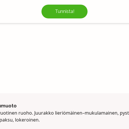
Tunnista!
umuoto
uotinen ruoho. Juurakko lieriömäinen–mukulamainen, pyst
 paksu, lokeroinen.