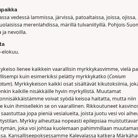
upaikka
ssa vedessä lammissa, järvissä, patoaltaissa, joissa, ojissa,
olaisissa merenlahdissa, märillä tulvaniityillä. Pohjois-Su
a ja nevoilla.
ta
–elokuu.
ykeiso lienee kaikkein vaarallisin myrkkykasvimme, vielä pa
llisempi kuin esimerkiksi pelätty myrkkykatko (
Conium
atum
). Myrkkykeison kaikki osat sisältävät kikutoksiinia, jok
nkin kaikille nisäkkäille hyvin myrkyllistä. Muutamat
onnisäkkäistämme voivat syödä keisoa haitatta, mutta niin
le kuin ihmisellekin se on vaarallinen. Rikkoutuneet kasvino
 saastuttaa jopa pieniä vesialueita, joista juotu vesi voi aihe
tystilan. Myrkky aiheuttaa nopeasti epilepsiaa muistuttava
htymän, joka voi johtaa kuolemaan pahimmillaan muutama
ssa. Kansalliseepoksessamme Kalevalassa katkera Märkäha