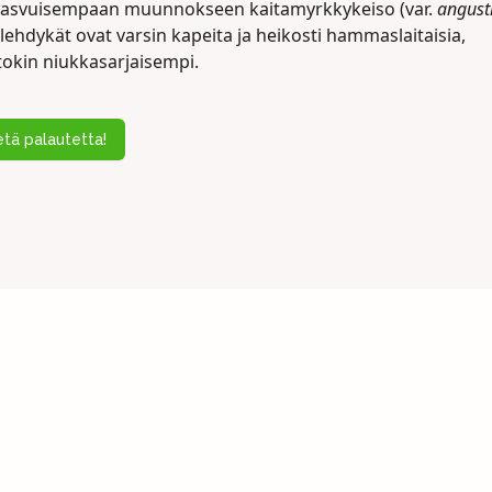
kasvuisempaan muunnokseen kaitamyrkkykeiso (var.
angusti
lehdykät ovat varsin kapeita ja heikosti hammaslaitaisia,
tokin niukkasarjaisempi.
tä palautetta!