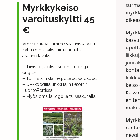
surma
Myrkkykeiso
myrkk
varoituskyltti 45
oikeas
€
Myrkky
kasvu
Verkkokaupastamme saatavissa valmis
upott
kyltti esimerkiksi uimarannalle
liikku
asennettavaksi.
juurak
– Tiivis ohjeteksti suomi, ruotsi ja
kohtal
englanti
leikki
– Tunnistamista helpottavat valokuvat
keiso 
– QR-koodilla linkki lajin tietoihin
LuontoPortissa
Kasvin
– Myös omalla logolla tai vaakunalla
eniten
makea
Myrkk
ranta
nevoil