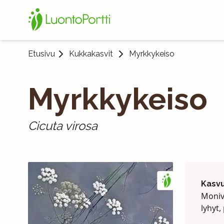
Etusivu
Kukkakasvit
Myrkkykeiso
Myrkkykeiso
Cicuta virosa
Kasv
Moniv
lyhyt,