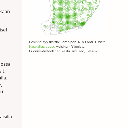
ikaan
iset
Levinneisyyskartta
: Lampinen, R. & Lahti, T. 2021:
Kasviatlas 2020.
Helsingin Yliopisto,
Luonnontieteellinen keskusmuseo, Helsinki.
nossa
it,
lla.
e,
uu
isilla