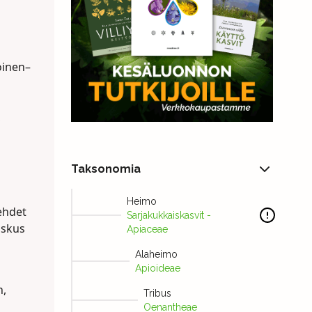
oinen–
,
Taksonomia
Heimo
Lehdet
Sarjakukkaiskasvit -
oskus
Apiaceae
Alaheimo
Apioideae
n,
Tribus
Oenantheae