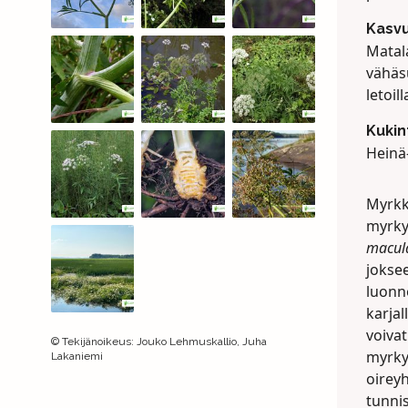
Kasv
Matala
vähäsu
letoill
Kukin
Heinä
Myrkk
myrky
macul
joksee
luonn
karjal
voivat
©
Tekijänoikeus
:
Jouko Lehmuskallio, Juha
myrky
Lakaniemi
oirey
tunni