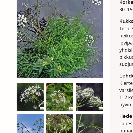
Kork
30–150
Kukk
Teriö 
heikos
lovipä
yhdisl
pikkus
suojus
Lehd
Kierte
varsil
1–2 k
hyvin 
Hede
Lähes 
punar