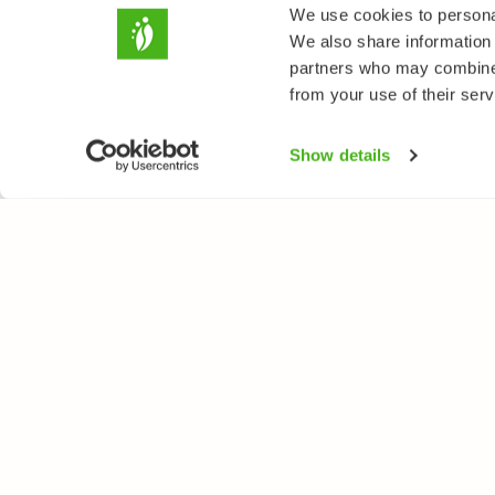
We use cookies to personal
We also share information 
partners who may combine i
from your use of their serv
Show details
LUONTOPORTTI
LAJ
Tietoa meistä
Kukk
Verkkolehti
Puut
Verkkokurssit
Linn
Verkkokauppa
Perh
Nisä
Sien