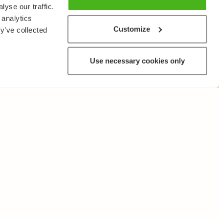
yse our traffic.
 analytics
Customize
y’ve collected
Use necessary cookies only
MUUTA
Käyttöehdot ja tietosuojakäytäntö
Lähetä palautetta!
Opettajille ja oppilaitoksille
Tee Kopiosto-ilmoitus
Mainostaminen ja kumppanuudet
Palvelut yrityksille, lisensointi