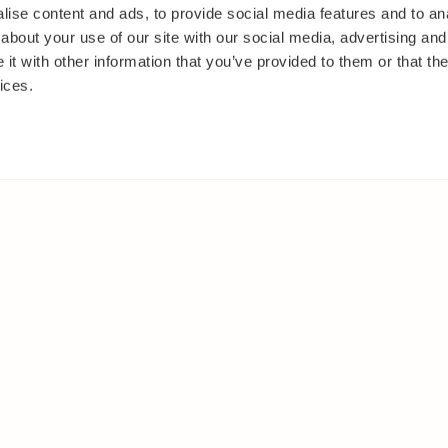
ise content and ads, to provide social media features and to anal
about your use of our site with our social media, advertising and
t with other information that you’ve provided to them or that the
ices.
IT
MUUALLA
akasvit
Facebook
 ja pensaat
Instagram
ut
Youtube
oset
kkäät
et