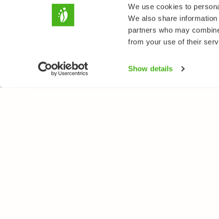
We use cookies to personal
We also share information 
partners who may combine i
from your use of their serv
Show details
LUONTOPORTTI
LAJ
Tietoa meistä
Kukk
Verkkolehti
Puut
Verkkokurssit
Linn
Verkkokauppa
Perh
Nisä
Sien