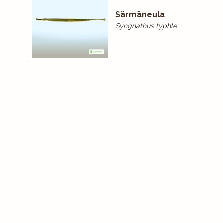
Särmäneula
Syngnathus typhle