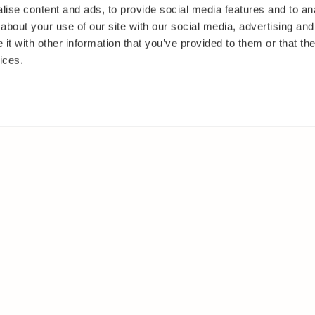
ise content and ads, to provide social media features and to anal
about your use of our site with our social media, advertising and
t with other information that you’ve provided to them or that the
ices.
IT
MUUALLA
akasvit
Facebook
 ja pensaat
Instagram
ut
Youtube
oset
kkäät
et