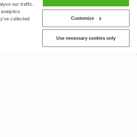
yse our traffic.
 analytics
Customize
y’ve collected
Use necessary cookies only
MUUTA
Käyttöehdot ja tietosuojakäytäntö
Lähetä palautetta!
Opettajille ja oppilaitoksille
Tee Kopiosto-ilmoitus
Mainostaminen ja kumppanuudet
Palvelut yrityksille, lisensointi